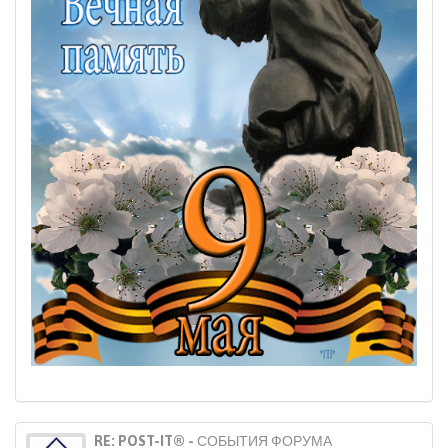
RE: POST-IT® - СОБЫТИЯ ФОРУМА