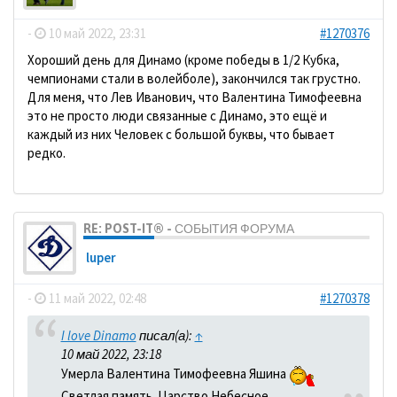
-
10 май 2022, 23:31
#1270376
Хороший день для Динамо (кроме победы в 1/2 Кубка,
чемпионами стали в волейболе), закончился так грустно.
Для меня, что Лев Иванович, что Валентина Тимофеевна
это не просто люди связанные с Динамо, это ещё и
каждый из них Человек с большой буквы, что бывает
редко.
RE: POST-IT® - СОБЫТИЯ ФОРУМА
luper
-
11 май 2022, 02:48
#1270378
I love Dinamo
писал(а):
↑
10 май 2022, 23:18
Умерла Валентина Тимофеевна Яшина
Светлая память. Царство Небесное.