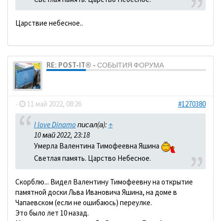
Царствие небесное..
RE: POST-IT® - СОБЫТИЯ ФОРУМА
dolbano
-
11 май 2022, 08:26
#1270380
I love Dinamo
писал(а):
↑
10 май 2022, 23:18
Умерла Валентина Тимофеевна Яшина
Светлая память. Царство Небесное.
Скорблю... Видел Валентину Тимофеевну на открытие
памятной доски Льва Ивановича Яшина, на доме в
Чапаевском (если не ошибаюсь) переулке.
Это было лет 10 назад.