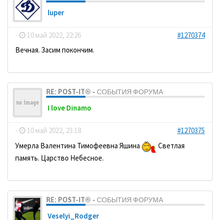
luper
-
10 май 2022, 22:26
#1270374
Вечная. Засим покончим.
RE: POST-IT® - СОБЫТИЯ ФОРУМА
I love Dinamo
-
10 май 2022, 23:18
#1270375
Умерла Валентина Тимофеевна Яшина
Светлая
память. Царство Небесное.
RE: POST-IT® - СОБЫТИЯ ФОРУМА
Veselyi_Rodger