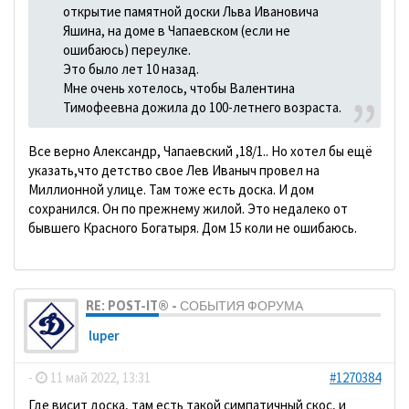
открытие памятной доски Льва Ивановича
Яшина, на доме в Чапаевском (если не
ошибаюсь) переулке.
Это было лет 10 назад.
Мне очень хотелось, чтобы Валентина
Тимофеевна дожила до 100-летнего возраста.
Все верно Александр, Чапаевский ,18/1.. Но хотел бы ещё
указать,что детство свое Лев Иваныч провел на
Миллионной улице. Там тоже есть доска. И дом
сохранился. Он по прежнему жилой. Это недалеко от
бывшего Красного Богатыря. Дом 15 коли не ошибаюсь.
RE: POST-IT® - СОБЫТИЯ ФОРУМА
luper
-
11 май 2022, 13:31
#1270384
Где висит доска, там есть такой симпатичный скос, и