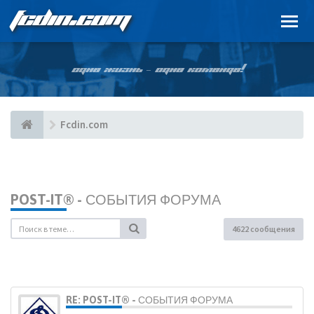
FCDIN.COM
ОДНА ЖИЗНЬ – ОДНА КОМАНДА!
Fcdin.com
POST-IT® - СОБЫТИЯ ФОРУМА
4622 сообщения
RE: POST-IT® - СОБЫТИЯ ФОРУМА