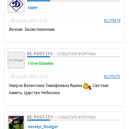
luper
-
10 май 2022, 22:26
#1270374
Вечная. Засим покончим.
RE: POST-IT® - СОБЫТИЯ ФОРУМА
I love Dinamo
-
10 май 2022, 23:18
#1270375
Умерла Валентина Тимофеевна Яшина
Светлая
память. Царство Небесное.
RE: POST-IT® - СОБЫТИЯ ФОРУМА
Veselyi_Rodger