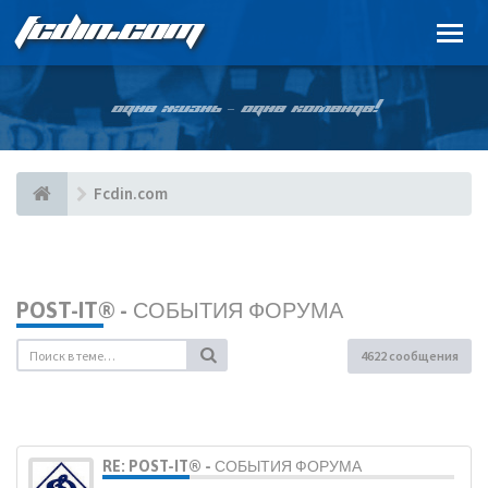
FCDIN.COM
ОДНА ЖИЗНЬ – ОДНА КОМАНДА!
Fcdin.com
POST-IT® - СОБЫТИЯ ФОРУМА
4622 сообщения
RE: POST-IT® - СОБЫТИЯ ФОРУМА