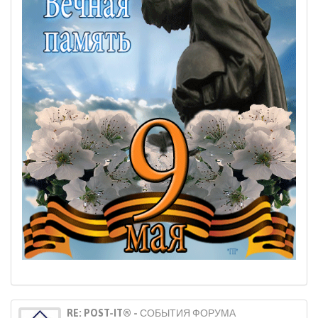
RE: POST-IT® - СОБЫТИЯ ФОРУМА