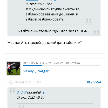
09 июл 2022, 09:26
В фкдиновской группе вконтакте,
заблокировали меня до 5 июля, и
забыли разблокировать.
Читайте внимательно "до 5 июл
2023
в 10:26"
Жёстко. А на главной, до какой даты забанили?
RE: POST-IT® - СОБЫТИЯ ФОРУМА
Veselyi_Rodger
-
10 июл 2022, 10:58
#1272254
B_D_N
писал(а):
↑
09 июл 2022, 09:35