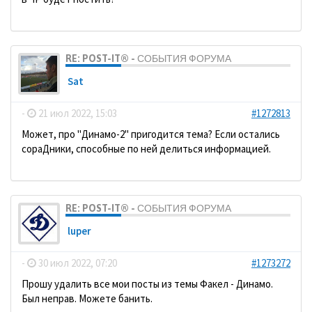
RE: POST-IT® - СОБЫТИЯ ФОРУМА
Sat
-
21 июл 2022, 15:03
#1272813
Может, про "Динамо-2" пригодится тема? Если остались
сораДники, способные по ней делиться информацией.
RE: POST-IT® - СОБЫТИЯ ФОРУМА
luper
-
30 июл 2022, 07:20
#1273272
Прошу удалить все мои посты из темы Факел - Динамо.
Был неправ. Можете банить.