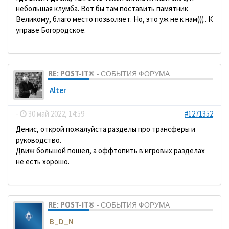
небольшая клумба. Вот бы там поставить памятник
Великому, благо место позволяет. Но, это уж не к нам(((.. К
управе Богородское.
RE: POST-IT® - СОБЫТИЯ ФОРУМА
Alter
-
30 май 2022, 14:59
#1271352
Денис, открой пожалуйста разделы про трансферы и
руководство.
Движ большой пошел, а оффтопить в игровых разделах
не есть хорошо.
RE: POST-IT® - СОБЫТИЯ ФОРУМА
B_D_N