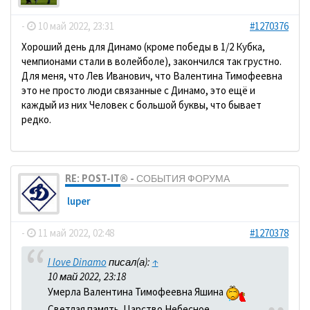
-
10 май 2022, 23:31
#1270376
Хороший день для Динамо (кроме победы в 1/2 Кубка,
чемпионами стали в волейболе), закончился так грустно.
Для меня, что Лев Иванович, что Валентина Тимофеевна
это не просто люди связанные с Динамо, это ещё и
каждый из них Человек с большой буквы, что бывает
редко.
RE: POST-IT® - СОБЫТИЯ ФОРУМА
luper
-
11 май 2022, 02:48
#1270378
I love Dinamo
писал(а):
↑
10 май 2022, 23:18
Умерла Валентина Тимофеевна Яшина
Светлая память. Царство Небесное.