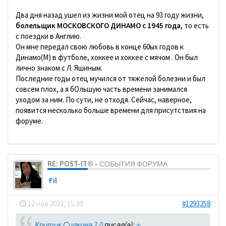
Два дня назад ушел из жизни мой отец на 93 году жизни,
болельщик МОСКОВСКОГО ДИНАМО с 1945 года
, то есть
с поездки в Англию.
Он мне передал свою любовь в конце 60ых годов к
Динамо(М) в футболе, хоккее и хоккее с мячом . Он был
лично знаком с Л. Яшиным.
Последние годы отец мучился от тяжелой болезни и был
совсем плох, а я бОльшую часть времени занимался
уходом за ним. По сути, не отходя. Сейчас, наверное,
появится несколько больше времени для присутствия на
форуме.
RE: POST-IT® - СОБЫТИЯ ФОРУМА
Fil
-
12 ноя 2023, 15:30
#1293258
Критик Силкина 2.0
писал(а):
↑