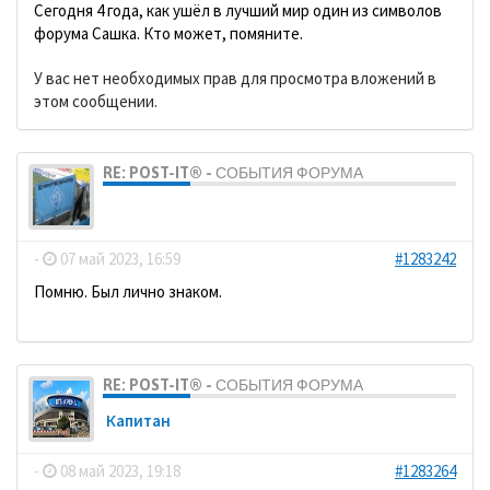
Сегодня 4 года, как ушёл в лучший мир один из символов
форума Сашка. Кто может, помяните.
У вас нет необходимых прав для просмотра вложений в
этом сообщении.
RE: POST-IT® - СОБЫТИЯ ФОРУМА
dolbano
-
07 май 2023, 16:59
#1283242
Помню. Был лично знаком.
RE: POST-IT® - СОБЫТИЯ ФОРУМА
Кaпитaн
-
08 май 2023, 19:18
#1283264