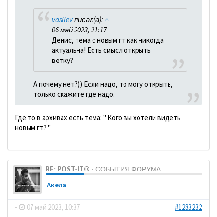
vasilev
писал(а):
↑
06 май 2023, 21:17
Денис, тема с новым гт как никогда
актуальна! Есть смысл открыть
ветку?
А почему нет?)) Если надо, то могу открыть,
только скажите где надо.
Где то в архивах есть тема: " Кого вы хотели видеть
новым гт? "
RE: POST-IT® - СОБЫТИЯ ФОРУМА
Акела
-
07 май 2023, 10:37
#1283232