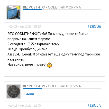
RE: POST-IT® - СОБЫТИЯ ФОРУМА
dolbano
-
02 июн 2023, 20:33
#1285163
ЭТО СОБЫТИЕ ФОРУМА! По-моему, такое событие
впервые на нашем форуме.
Я сегодня в 17:25 открываю тему
30 тур. Оренбург-Динамо.
А в 18:45, LeonDM открывает ещё одну тему под таким же
названием!
Наверное, имеет право!
RE: POST-IT® - СОБЫТИЯ ФОРУМА
Емеля
-
02 июн 2023, 22:15
#1285173