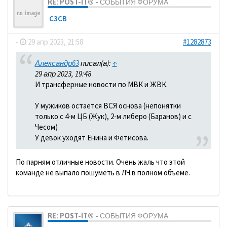
RE: POST-IT® - СОБЫТИЯ ФОРУМА
C3CB
-
29 апр 2023, 21:58
#1282873
Александр63
писал(а):
↑
29 апр 2023, 19:48
И трансферные новости по МВК и ЖВК.
У мужиков остается ВСЯ основа (непонятки
только с 4-м ЦБ (Жук), 2-м либеро (Баранов) и с
Чесом)
У девок уходят Енина и Фетисова.
По парням отличные новости. Очень жаль что этой
команде не выпало пошуметь в ЛЧ в полном объеме.
RE: POST-IT® - СОБЫТИЯ ФОРУМА