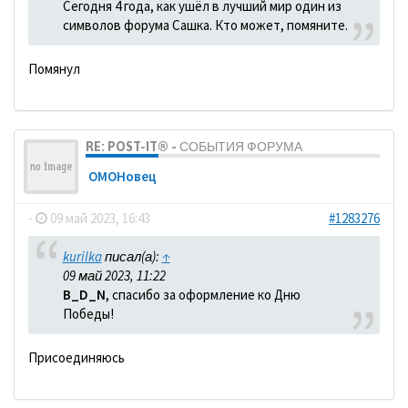
Сегодня 4 года, как ушёл в лучший мир один из
символов форума Сашка. Кто может, помяните.
Помянул
RE: POST-IT® - СОБЫТИЯ ФОРУМА
ОМОНовец
-
09 май 2023, 16:43
#1283276
kurilka
писал(а):
↑
09 май 2023, 11:22
B_D_N
, спасибо за оформление ко Дню
Победы!
Присоединяюсь