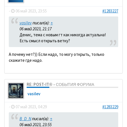
-
06 май 2023, 23:55
#1283227
vasilev
писал(а):
↑
06 май 2023, 21:17
Денис, тема с новым гт как никогда актуальна!
Есть смысл открыть ветку?
А почему нет?)) Если надо, то могу открыть, только
скажите где надо.
RE: POST-IT® - СОБЫТИЯ ФОРУМА
vasilev
-
07 май 2023, 04:29
#1283229
B_D_N
писал(а):
↑
06 май 2023, 23:55