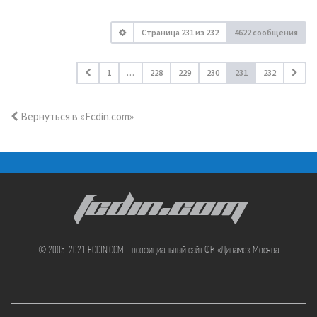
Страница
231
из
232
4622 сообщения
1
…
228
229
230
231
232
Вернуться в «Fcdin.com»
FCDIN.COM
© 2005-2021 FCDIN.COM - неофициальный сайт ФК «Динамо» Москва