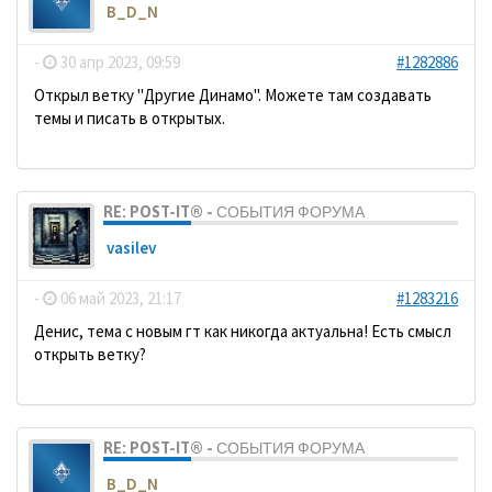
B_D_N
-
30 апр 2023, 09:59
#1282886
Открыл ветку "Другие Динамо". Можете там создавать
темы и писать в открытых.
RE: POST-IT® - СОБЫТИЯ ФОРУМА
vasilev
-
06 май 2023, 21:17
#1283216
Денис, тема с новым гт как никогда актуальна! Есть смысл
открыть ветку?
RE: POST-IT® - СОБЫТИЯ ФОРУМА
B_D_N