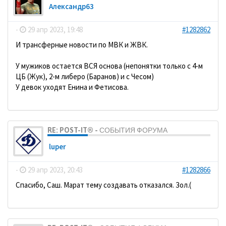
Александр63
-
29 апр 2023, 19:48
#1282862
И трансферные новости по МВК и ЖВК.
У мужиков остается ВСЯ основа (непонятки только с 4-м
ЦБ (Жук), 2-м либеро (Баранов) и с Чесом)
У девок уходят Енина и Фетисова.
RE: POST-IT® - СОБЫТИЯ ФОРУМА
luper
-
29 апр 2023, 20:43
#1282866
Спасибо, Саш. Марат тему создавать отказался. Зол.(