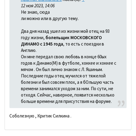
12 ноя 2023, 14:06
Не знаю, сюда
ли можно или в другую тему.
Два дня назад ушел из жизни мой отец на 93
году жизни,
болельщик МОСКОВСКОГО
ДИНАМО с 1945 года
, то есть с поездки в
Англию.
Он мне передал свою любовь в конце 60ых
годов к Динамо(М) в футболе, хоккее и хоккее с
мячом . Он был лично знаком с Л. Яшиным.
Последние годы отец мучился от тяжелой
болезни и был совсем плох, а я бОльшую часть
времени занимался уходом за ним. По сути, не
отходя. Сейчас, наверное, появится несколько
больше времени для присутствия на форуме.
Соболезную , Критик Силкина .