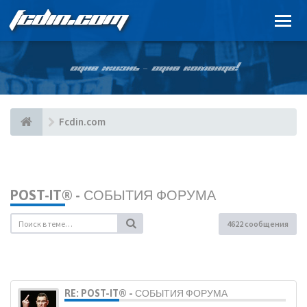
FCDIN.COM
ОДНА ЖИЗНЬ – ОДНА КОМАНДА!
Fcdin.com
POST-IT® - СОБЫТИЯ ФОРУМА
4622 сообщения
RE: POST-IT® - СОБЫТИЯ ФОРУМА