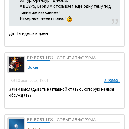
30 тур. Оренбург-Динамо.
А в 18:45, LeonDM открывает ещё одну тему под
таким же названием!
Наверное, имеет право!
Да . Ты идешь в дзен.
RE: POST-IT® - СОБЫТИЯ ФОРУМА
Joker
-
10 июн 2023, 18:01
#1285581
Зачем выкладывать на главной статью, которую нельзя
обсуждать?
RE: POST-IT® - СОБЫТИЯ ФОРУМА