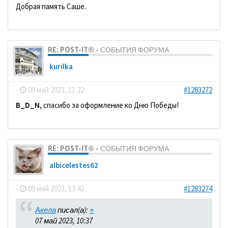
Добрая память Саше.
RE: POST-IT® - СОБЫТИЯ ФОРУМА
kurilka
-
09 май 2023, 11:22
#1283272
B_D_N
, спасибо за оформление ко Дню Победы!
RE: POST-IT® - СОБЫТИЯ ФОРУМА
albicelestes62
-
09 май 2023, 13:42
#1283274
Акела
писал(а):
↑
07 май 2023, 10:37