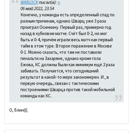
WARLOCK
писал(а):
↑
06 май 2022, 23:54
Конечно, у команды есть определенный спад по
разным причинам, однако Шварц уже 3 раза
проиграл Осинкину. Первый раз, примерно год
назад в кубковом матче. Счёт был 0-2, но мог
быть и 0-4, причём играли весь матч как первый
тайм в этом туре. Второе поражение в Москве
0-1. Можно сказать, что там не поставили
пенальти на Захаряне, однако кроме гола
Ежова, КС должны были как минимум ещё 2 раза
забивать. Получается, что сегодняшний
результат в какой-то мере закономерен. И , в
первую очередь, связан с тактическими
построениями Шварца против такой мобильной
команды как КС.
О, блин(((.