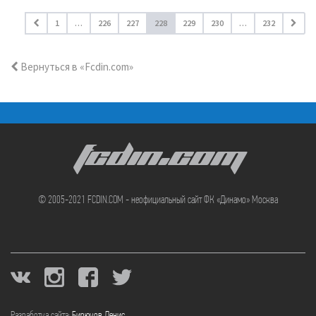
1
…
226
227
228
229
230
…
232
Вернуться в «Fcdin.com»
FCDIN.COM
© 2005-2021 FCDIN.COM - неофициальный сайт ФК «Динамо» Москва