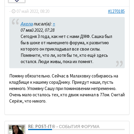
-
07 май 2022, 08:20
#1270185
Акела
писал(а):
↑
07 май 2022, 07:28
Сегодня 3 года, как нет с нами ДМФ. Сашка был
бы в шоке от нынешнего форума, к развитию
которого он прикладывал все свои силы.
Помяните, что ли, хотя бы те, кто ещё здесь
остался. Люди живы, пока их помнят.
Помяну обязательно. Сейчас в Малаховку собираюсь на
кладбище к нашему сораДнику. Приедут наши, пусть
немного. Упомяну Сашу при поминовении непременно.
Очень мало осталось тех, кто движ начинал в 77ом. Считай
Серёж, что никого.
RE: POST-IT® - СОБЫТИЯ ФОРУМА