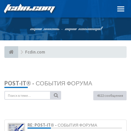
FCDIN.COM
ОДНА ЖИЗНЬ – ОДНА КОМАНДА!
Fcdin.com
POST-IT® - СОБЫТИЯ ФОРУМА
4622 сообщения
RE: POST-IT® - СОБЫТИЯ ФОРУМА