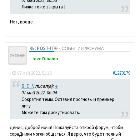
07 май 2022, 00:58
Личка тоже закрыта ?
Нет, вроде.
RE: POST-IT® - СОБЫТИЯ ФОРУМА
I love Dinamo
-
07 май 2022, 01:16
#1270179
B_D_N
писал(а):
↑
07 май 2022, 00:04
Сократил темы. Оставил прогнозы и премьер
лигу.
Можете там дискутировать.
Денис, Доброй ночи! Пожалуйста открой форум, чтобы
сораДники могли общаться. Я верю, что будет полный