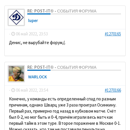
RE: POST-IT® - СОБЫТИЯ ФОРУМА
luper
-
06 май 2022, 23:53
#1270165
Денис, не вырубайте форум,(.
RE: POST-IT® - СОБЫТИЯ ФОРУМА
WARLOCK
-
06 май 2022, 23:54
#1270166
Конечно, у команды есть определенный спад по разным
причинам, однако Шварц уже 3 раза проиграл Осинкину.
Первый раз, примерно год назад в кубковом матче. Счёт
был 0-2, но мог быть и 0-4, причём играли весь матч как
первый тайм в этом туре. Второе поражение в Москве 0-1.
Можно сказать, что там не поставили пенальти на