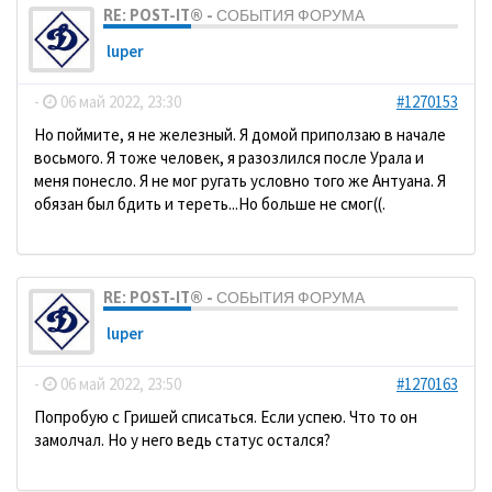
RE: POST-IT® - СОБЫТИЯ ФОРУМА
luper
-
06 май 2022, 23:30
#1270153
Но поймите, я не железный. Я домой приползаю в начале
восьмого. Я тоже человек, я разозлился после Урала и
меня понесло. Я не мог ругать условно того же Антуана. Я
обязан был бдить и тереть...Но больше не смог((.
RE: POST-IT® - СОБЫТИЯ ФОРУМА
luper
-
06 май 2022, 23:50
#1270163
Попробую с Гришей списаться. Если успею. Что то он
замолчал. Но у него ведь статус остался?