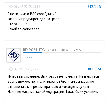
-
06 май 2022, 23:18
#1270147
Я не понимаю ВАС сораДники ?
Главный предупреждал 100 раз !
Что за ......... ?
Какой то самострел ...
RE: POST-IT® - СОБЫТИЯ ФОРУМА
luper
-
06 май 2022, 23:26
#1270151
Ну вот вы странные. Вы уговора не помните. Не цапаться
друг с другом, нет политике, нет бранным выпадам по
отношению к игрокам, вратарю и команде в целом.
Наличие мало мальской модерации. Такие были условия.