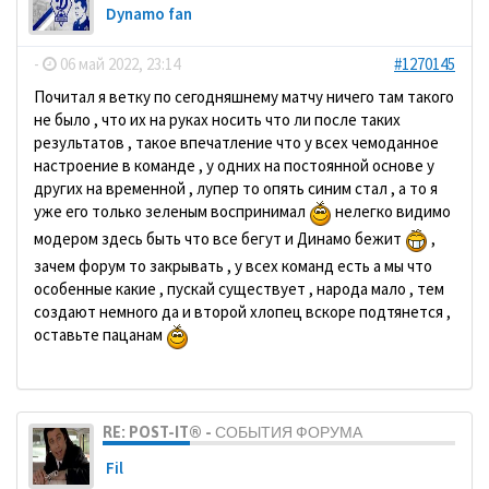
Dynamo fan
-
06 май 2022, 23:14
#1270145
Почитал я ветку по сегодняшнему матчу ничего там такого
не было , что их на руках носить что ли после таких
результатов , такое впечатление что у всех чемоданное
настроение в команде , у одних на постоянной основе у
других на временной , лупер то опять синим стал , а то я
уже его только зеленым воспринимал
нелегко видимо
модером здесь быть что все бегут и Динамо бежит
,
зачем форум то закрывать , у всех команд есть а мы что
особенные какие , пускай существует , народа мало , тем
создают немного да и второй хлопец вскоре подтянется ,
оставьте пацанам
RE: POST-IT® - СОБЫТИЯ ФОРУМА
Fil