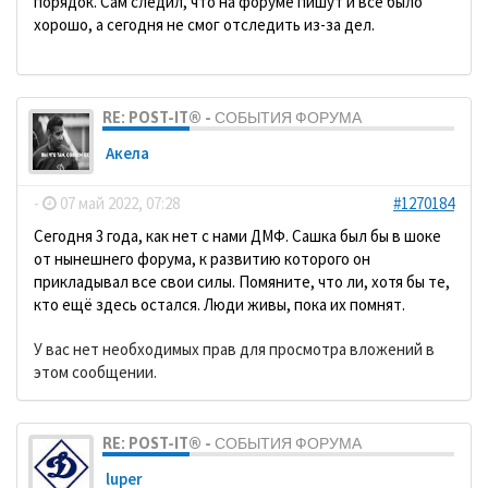
порядок. Сам следил, что на форуме пишут и всё было
хорошо, а сегодня не смог отследить из-за дел.
RE: POST-IT® - СОБЫТИЯ ФОРУМА
Акела
-
07 май 2022, 07:28
#1270184
Сегодня 3 года, как нет с нами ДМФ. Сашка был бы в шоке
от нынешнего форума, к развитию которого он
прикладывал все свои силы. Помяните, что ли, хотя бы те,
кто ещё здесь остался. Люди живы, пока их помнят.
У вас нет необходимых прав для просмотра вложений в
этом сообщении.
RE: POST-IT® - СОБЫТИЯ ФОРУМА
luper