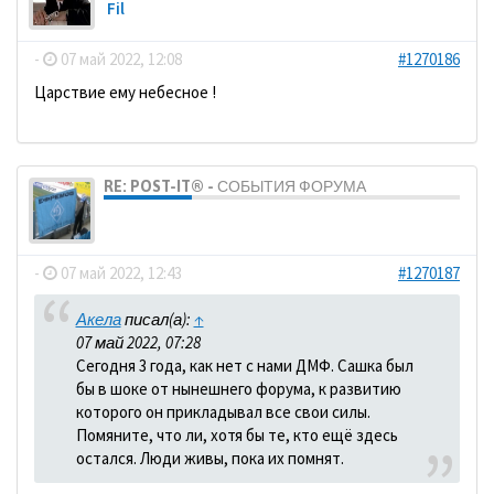
Fil
-
07 май 2022, 12:08
#1270186
Царствие ему небесное !
RE: POST-IT® - СОБЫТИЯ ФОРУМА
dolbano
-
07 май 2022, 12:43
#1270187
Акела
писал(а):
↑
07 май 2022, 07:28
Сегодня 3 года, как нет с нами ДМФ. Сашка был
бы в шоке от нынешнего форума, к развитию
которого он прикладывал все свои силы.
Помяните, что ли, хотя бы те, кто ещё здесь
остался. Люди живы, пока их помнят.