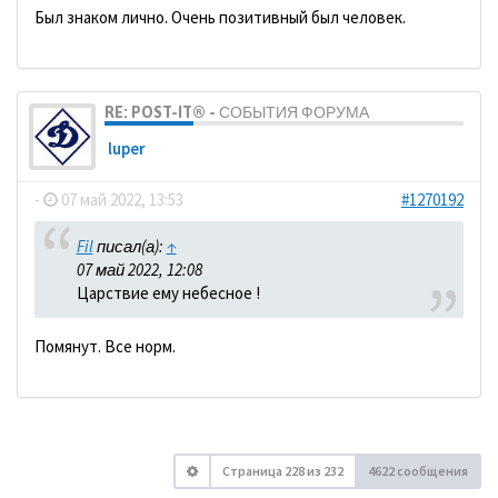
Был знаком лично. Очень позитивный был человек.
RE: POST-IT® - СОБЫТИЯ ФОРУМА
luper
-
07 май 2022, 13:53
#1270192
Fil
писал(а):
↑
07 май 2022, 12:08
Царствие ему небесное !
Помянут. Все норм.
Страница
228
из
232
4622 сообщения