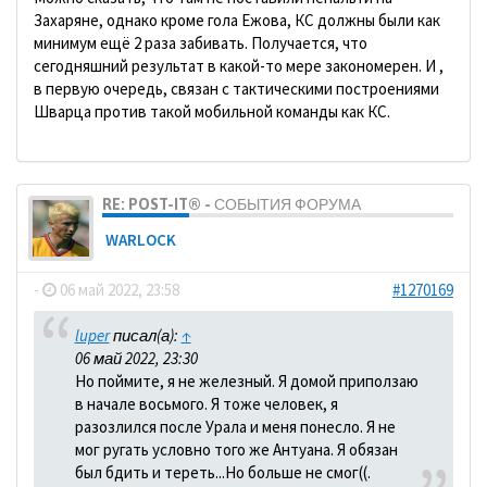
Захаряне, однако кроме гола Ежова, КС должны были как
минимум ещё 2 раза забивать. Получается, что
сегодняшний результат в какой-то мере закономерен. И ,
в первую очередь, связан с тактическими построениями
Шварца против такой мобильной команды как КС.
RE: POST-IT® - СОБЫТИЯ ФОРУМА
WARLOCK
-
06 май 2022, 23:58
#1270169
luper
писал(а):
↑
06 май 2022, 23:30
Но поймите, я не железный. Я домой приползаю
в начале восьмого. Я тоже человек, я
разозлился после Урала и меня понесло. Я не
мог ругать условно того же Антуана. Я обязан
был бдить и тереть...Но больше не смог((.