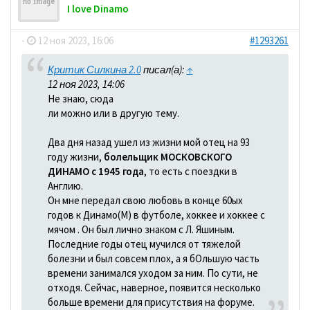
I love Dinamo
-
12 ноя 2023, 16:06
#1293261
Критик Силкина 2.0
писал(а):
↑
12 ноя 2023, 14:06
Не знаю, сюда
ли можно или в другую тему.
Два дня назад ушел из жизни мой отец на 93
году жизни,
болельщик МОСКОВСКОГО
ДИНАМО с 1945 года
, то есть с поездки в
Англию.
Он мне передал свою любовь в конце 60ых
годов к Динамо(М) в футболе, хоккее и хоккее с
мячом . Он был лично знаком с Л. Яшиным.
Последние годы отец мучился от тяжелой
болезни и был совсем плох, а я бОльшую часть
времени занимался уходом за ним. По сути, не
отходя. Сейчас, наверное, появится несколько
больше времени для присутствия на форуме.