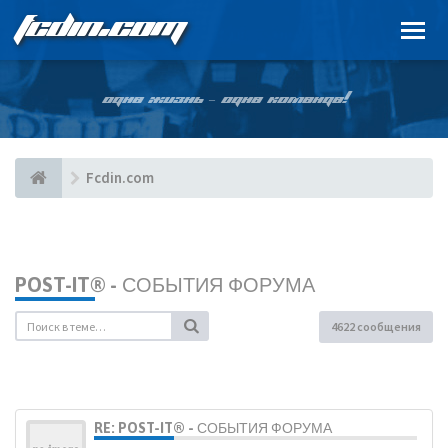
FCDIN.COM
ОДНА ЖИЗНЬ – ОДНА КОМАНДА!
Fcdin.com
POST-IT® - СОБЫТИЯ ФОРУМА
4622 сообщения
RE: POST-IT® - СОБЫТИЯ ФОРУМА