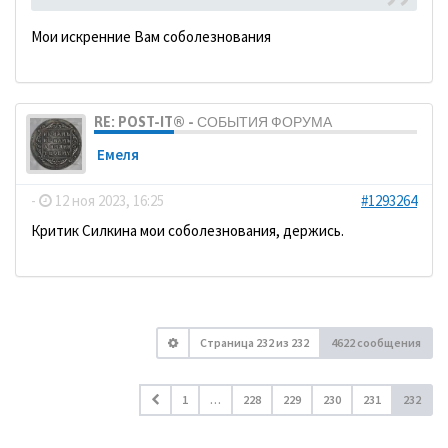
Мои искренние Вам соболезнования
RE: POST-IT® - СОБЫТИЯ ФОРУМА
Емеля
-
12 ноя 2023, 16:25
#1293264
Критик Силкина мои соболезнования, держись.
Страница
232
из
232
4622 сообщения
1
…
228
229
230
231
232