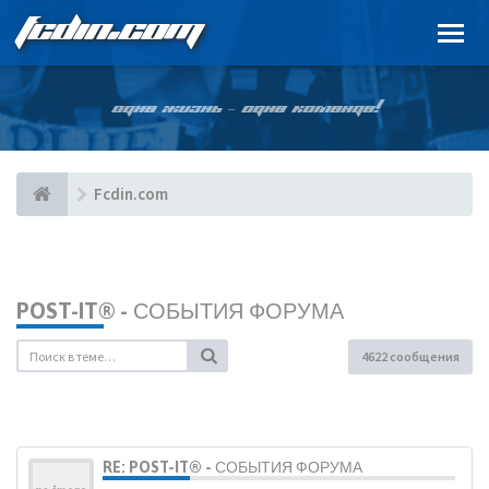
FCDIN.COM
ОДНА ЖИЗНЬ – ОДНА КОМАНДА!
Fcdin.com
POST-IT® - СОБЫТИЯ ФОРУМА
4622 сообщения
RE: POST-IT® - СОБЫТИЯ ФОРУМА