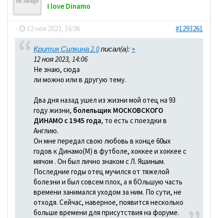
I love Dinamo
-
12 ноя 2023, 16:06
#1293261
Критик Силкина 2.0
писал(а):
↑
12 ноя 2023, 14:06
Не знаю, сюда
ли можно или в другую тему.
Два дня назад ушел из жизни мой отец на 93
году жизни,
болельщик МОСКОВСКОГО
ДИНАМО с 1945 года
, то есть с поездки в
Англию.
Он мне передал свою любовь в конце 60ых
годов к Динамо(М) в футболе, хоккее и хоккее с
мячом . Он был лично знаком с Л. Яшиным.
Последние годы отец мучился от тяжелой
болезни и был совсем плох, а я бОльшую часть
времени занимался уходом за ним. По сути, не
отходя. Сейчас, наверное, появится несколько
больше времени для присутствия на форуме.