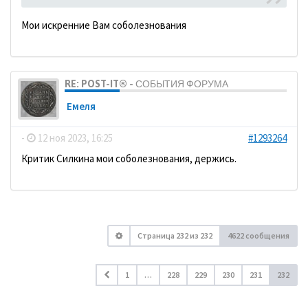
Мои искренние Вам соболезнования
RE: POST-IT® - СОБЫТИЯ ФОРУМА
Емеля
-
12 ноя 2023, 16:25
#1293264
Критик Силкина мои соболезнования, держись.
Страница
232
из
232
4622 сообщения
1
…
228
229
230
231
232