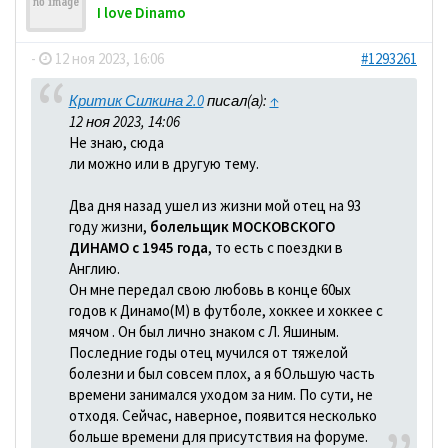
I love Dinamo
-
12 ноя 2023, 16:06
#1293261
Критик Силкина 2.0
писал(а):
↑
12 ноя 2023, 14:06
Не знаю, сюда
ли можно или в другую тему.
Два дня назад ушел из жизни мой отец на 93
году жизни,
болельщик МОСКОВСКОГО
ДИНАМО с 1945 года
, то есть с поездки в
Англию.
Он мне передал свою любовь в конце 60ых
годов к Динамо(М) в футболе, хоккее и хоккее с
мячом . Он был лично знаком с Л. Яшиным.
Последние годы отец мучился от тяжелой
болезни и был совсем плох, а я бОльшую часть
времени занимался уходом за ним. По сути, не
отходя. Сейчас, наверное, появится несколько
больше времени для присутствия на форуме.