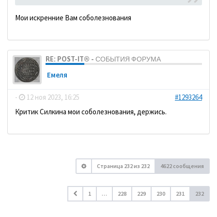
Мои искренние Вам соболезнования
RE: POST-IT® - СОБЫТИЯ ФОРУМА
Емеля
-
12 ноя 2023, 16:25
#1293264
Критик Силкина мои соболезнования, держись.
Страница
232
из
232
4622 сообщения
1
…
228
229
230
231
232