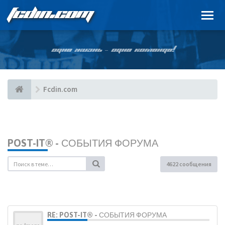
FCDIN.COM
ОДНА ЖИЗНЬ – ОДНА КОМАНДА!
Fcdin.com
POST-IT® - СОБЫТИЯ ФОРУМА
4622 сообщения
RE: POST-IT® - СОБЫТИЯ ФОРУМА