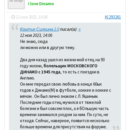
I love Dinamo
-
12 ноя 2023, 16:06
#1293261
Критик Силкина 2.0
писал(а):
↑
12 ноя 2023, 14:06
Не знаю, сюда
ли можно или в другую тему.
Два дня назад ушел из жизни мой отец на 93
году жизни,
болельщик МОСКОВСКОГО
ДИНАМО с 1945 года
, то есть с поездки в
Англию.
Он мне передал свою любовь в конце 60ых
годов к Динамо(М) в футболе, хоккее и хоккее с
мячом . Он был лично знаком с Л. Яшиным.
Последние годы отец мучился от тяжелой
болезни и был совсем плох, а я бОльшую часть
времени занимался уходом за ним. По сути, не
отходя. Сейчас, наверное, появится несколько
больше времени для присутствия на форуме.