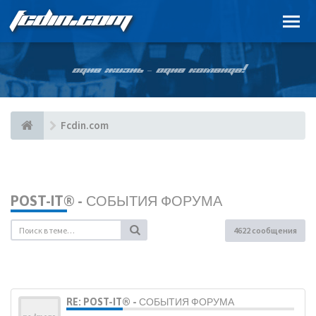
FCDIN.COM
ОДНА ЖИЗНЬ – ОДНА КОМАНДА!
Fcdin.com
POST-IT® - СОБЫТИЯ ФОРУМА
4622 сообщения
RE: POST-IT® - СОБЫТИЯ ФОРУМА