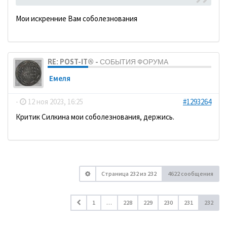
Мои искренние Вам соболезнования
RE: POST-IT® - СОБЫТИЯ ФОРУМА
Емеля
-
12 ноя 2023, 16:25
#1293264
Критик Силкина мои соболезнования, держись.
Страница
232
из
232
4622 сообщения
1
…
228
229
230
231
232