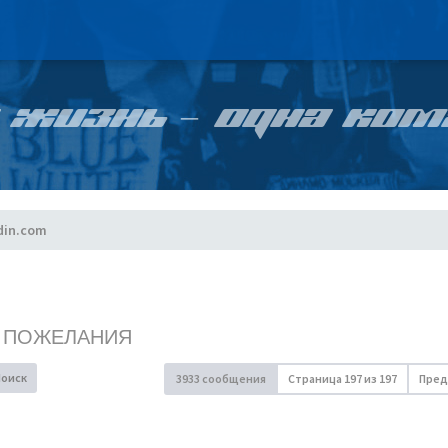
 ЖИЗНЬ – ОДНА КОМ
din.com
, ПОЖЕЛАНИЯ
Поиск
3933 сообщения
Страница
197
из
197
Пред