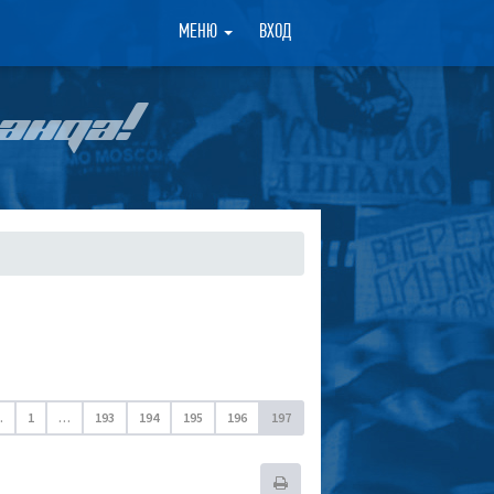
×
МЕНЮ
ВХОД
АНДА!
.
1
…
193
194
195
196
197