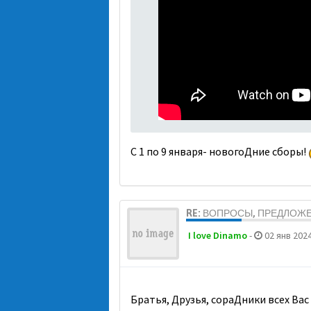
С 1 по 9 января- новогоДние сборы!
RE: ВОПРОСЫ, ПРЕДЛОЖ
I love Dinamo
-
02 янв 2024
Братья, Друзья, сораДники всех Вас