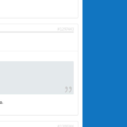
#1297443
о.
#1300246