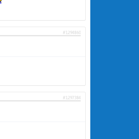
#1294860
#1297384