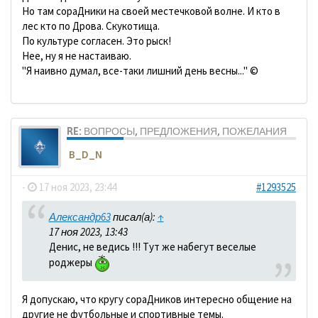
Но там сораДники на своей местечковой волне. И кто в
лес кто по Дрова. Скукотища.
По культуре согласен. Это рыск!
Нее, ну я не настаиваю.
"Я наивно думал, все-таки лишний день весны..." ©
RE: ВОПРОСЫ, ПРЕДЛОЖЕНИЯ, ПОЖЕЛАНИЯ
B_D_N
-
17 ноя 2023, 23:44
#1293525
Александр63
писал(а):
↑
17 ноя 2023, 13:43
Денис, не ведись !!! Тут же набегут веселые
роджеры
Я допускаю, что кругу сораДников интересно общение на
другие не футбольные и спортивные темы.