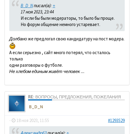
B_D_N
писал(а):
↑
17 ноя 2023, 23:44
И если бы были модераторы, то было бы проще.
Но форум общение немного устаревает.
Долбано
же предлогал свою кандидатуру на пост модера.
А если серьезно , сайт много потерял, что осталось
только
одни разговоры о футболе.
Не хлебом единым живёт человек
....
RE: ВОПРОСЫ, ПРЕДЛОЖЕНИЯ, ПОЖЕЛАНИЯ
B_D_N
-
18 ноя 2023, 11:55
#1293529
Александр63
писал(а):
↑