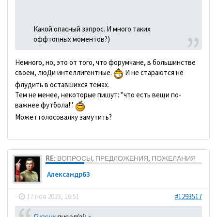
Какой опасный запрос. И много таких
оффтопных моментов?)
Немного, но, это от того, что форумчане, в большинстве
своём, люДи интеллигентные.
И не стараются не
флудить в оставшихся темах.
Тем не менее, некоторые пишут: "что есть вещи по-
важнее футбола!".
Может голосовалку замутить?
RE: ВОПРОСЫ, ПРЕДЛОЖЕНИЯ, ПОЖЕЛАНИЯ
Александр63
-
17 ноя 2023, 16:51
#1293517
Гипсик
писал(а):
↑