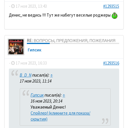
-
17 ноя 2023, 13:43
#1293515
Денис, не ведись !!! Тут же набегут веселые роджеры
RE: ВОПРОСЫ, ПРЕДЛОЖЕНИЯ, ПОЖЕЛАНИЯ
Гипсик
-
17 ноя 2023, 16:33
#1293516
B_D_N
писал(а):
↑
17 ноя 2023, 11:14
Гипсик
писал(а):
↑
16 ноя 2023, 20:14
Уважаемый Денис!
Спойлер! (кликните для показа/
скрытия)