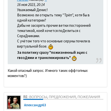
16 ноя 2023, 20:14
Уважаемый Денис!
Возможно ли открыть тему "Трёп", хотя бы в
одной категории?
Дабы не засорять прочие ветки посторонней
тематикой, коей хочется поДелиться с
СораДниками.
С учётом того что основные серуны почили в
виртуальной бозе.
За политику сразу "пожизненный эцих с
гвозДями и транклюкировать"
Какой опасный запрос. И много таких оффтопных
моментов?)
RE: ВОПРОСЫ, ПРЕДЛОЖЕНИЯ, ПОЖЕЛАНИЯ
Александр63