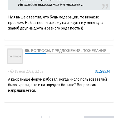
Не хлебом единым живёт человек
....
Ну я выше ответил, что будь модерации, то никаких
проблем. Но без неё - я захожу на аккаунт и у меня куча
жалоб друг на друга и разного рода посты))
RE: ВОПРОСЫ, ПРЕДЛОЖЕНИЯ, ПОЖЕЛАНИЯ
ДомосеД
-
18 ноя 2023, 22:02
#1293534
А как раньше форум работал, когда число пользователей
было в разы, а то и на порядок больше? Вопрос сам
напрашивается...