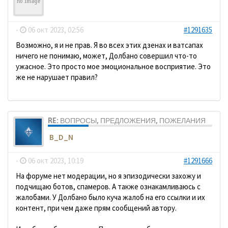
ДомосеД
-
06 окт 2023, 02:56
#1291635
Возможно, я и не прав. Я во всех этих дзенах и ватсапах
ничего не понимаю, может, Долбано совершил что-то
ужасное. Это просто мое эмоциональное восприятие. Это
же не нарушает правил?
RE: ВОПРОСЫ, ПРЕДЛОЖЕНИЯ, ПОЖЕЛАНИЯ
B_D_N
-
06 окт 2023, 10:19
#1291666
На форуме нет модерации, но я эпизодически захожу и
подчищаю ботов, спамеров. А также ознакамливаюсь с
жалобами. У Долбано было куча жалоб на его ссылки и их
контент, при чем даже прям сообщений автору.