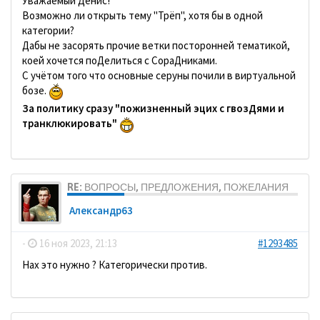
Уважаемый Денис!
Возможно ли открыть тему "Трёп", хотя бы в одной
категории?
Дабы не засорять прочие ветки посторонней тематикой,
коей хочется поДелиться с СораДниками.
С учётом того что основные серуны почили в виртуальной
бозе.
За политику сразу "пожизненный эцих с гвозДями и
транклюкировать"
RE: ВОПРОСЫ, ПРЕДЛОЖЕНИЯ, ПОЖЕЛАНИЯ
Александр63
-
16 ноя 2023, 21:13
#1293485
Нах это нужно ? Категорически против.