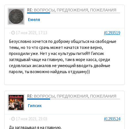
RE: ВОПРОСЫ, ПРЕДЛОЖЕНИЯ, ПОЖЕЛАНИЯ
Емеля
-
17 ноя 2023, 17:13
#1293519
Безусловно хочется по доброму общаться на свободные
темы, но то что срачь может начатся тоже верно,
проходили уже. Нет у нас культуры питиЯ!! Гипсик
заглядывай чаще на главную, там в море хаоса, среди
седовласых аксакалов не умеющий вводить двойные
пароли, ты возможно найдешь отдушину))
RE: ВОПРОСЫ, ПРЕДЛОЖЕНИЯ, ПОЖЕЛАНИЯ
Гипсик
-
17 ноя 2023, 23:03
#1293524
Да заглядывал я на главную.