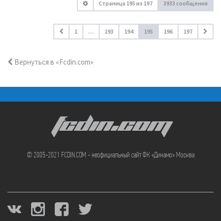
Страница
195
из
197
3933 сообщения
1
…
193
194
195
196
197
Вернуться в «Fcdin.com»
FCDIN.COM
© 2005-2021 FCDIN.COM - неофициальный сайт ФК «Динамо» Москва