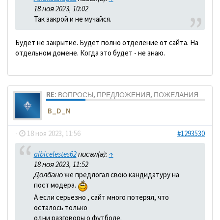
18 ноя 2023, 10:02
Так закрой и не мучайся.
Будет не закрытие. Будет полно отделение от сайта. На
отдельном домене. Когда это будет - не знаю.
RE: ВОПРОСЫ, ПРЕДЛОЖЕНИЯ, ПОЖЕЛАНИЯ
B_D_N
-
18 ноя 2023, 11:56
#1293530
albicelestes62
писал(а):
↑
18 ноя 2023, 11:52
Долбано
же предлогал свою кандидатуру на
пост модера.
А если серьезно , сайт много потерял, что
осталось только
одни разговоры о футболе.