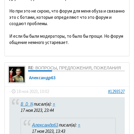
Но при это не скрою, что форум для меня обуза и связанно
это с ботами, которые определяют что это форум и
создают проблемы.
И если бы были модераторы, то было бы проще. Но форум
общение немного устаревает.
RE: ВОПРОСЫ, ПРЕДЛОЖЕНИЯ, ПОЖЕЛАНИЯ
Александр63
-
18 ноя 2023, 10:02
#1293527
B_D_N
писал(а):
↑
17 ноя 2023, 23:44
Александр63
писал(а):
↑
17 ноя 2023, 13:43