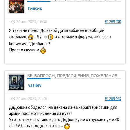
Гипсик
-
24 авг 2023, 16:36
#1289730
Я так и не понял До какой Даты забанен всеобщий
любимец
, Душа
и сторожил форума, ака, (also
known as) "Долбано"?
Просто скучаем
RE: ВОПРОСЫ, ПРЕДЛОЖЕНИЯ, ПОЖЕЛАНИЯ
vasilev
-
24 авг 2023, 21:46
#1289743
ДяДюшка обиделся, на декана из-за характеристики для
армии после отчисления из вуза!
Что то там есть такое , что ДяДюшку не отпускает уже 40
лет! А баны продолжаются...