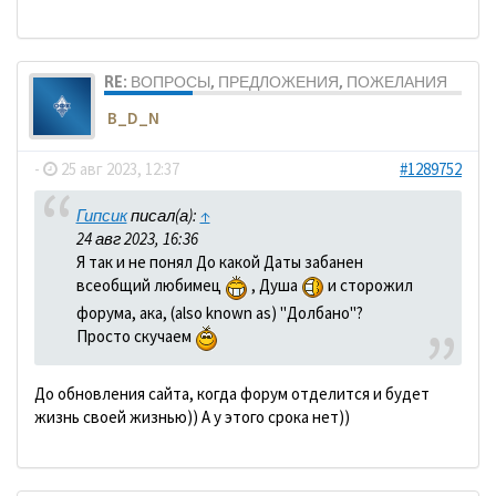
RE: ВОПРОСЫ, ПРЕДЛОЖЕНИЯ, ПОЖЕЛАНИЯ
B_D_N
-
25 авг 2023, 12:37
#1289752
Гипсик
писал(а):
↑
24 авг 2023, 16:36
Я так и не понял До какой Даты забанен
всеобщий любимец
, Душа
и сторожил
форума, ака, (also known as) "Долбано"?
Просто скучаем
До обновления сайта, когда форум отделится и будет
жизнь своей жизнью)) А у этого срока нет))