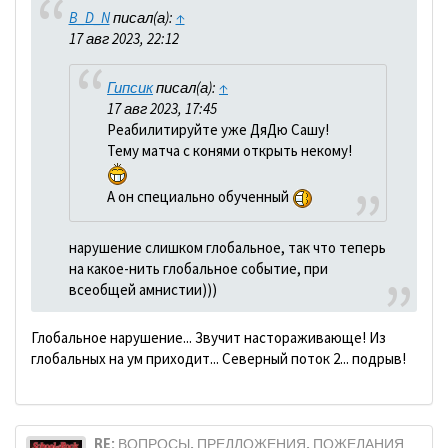
B_D_N
писал(а):
↑
17 авг 2023, 22:12
Гипсик
писал(а):
↑
17 авг 2023, 17:45
Реабилитируйте уже ДяДю Сашу!
Тему матча с конями открыть некому!
А он специально обученный
нарушение слишком глобальное, так что теперь
на какое-нить глобальное событие, при
всеобщей амнистии)))
Глобальное нарушение... Звучит настораживающе! Из
глобальных на ум приходит... Северный поток 2... подрыв!
RE: ВОПРОСЫ, ПРЕДЛОЖЕНИЯ, ПОЖЕЛАНИЯ