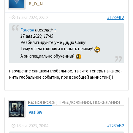
B_D_N
-
17 авг 2023, 22:12
#1289412
Гипсик
писал(а):
↑
17 авг 2023, 17:45
Реабилитируйте уже ДяДю Сашу!
Тему матча с конями открыть некому!
А он специально обученный
нарушение слишком глобальное, так что теперь на какое-
нить глобальное событие, при всеобщей амнистии)))
RE: ВОПРОСЫ, ПРЕДЛОЖЕНИЯ, ПОЖЕЛАНИЯ
vasilev
-
18 авг 2023, 20:04
#1289452