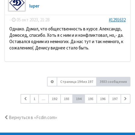
luper
-
05 окт 2023, 21:28
#1291632
Однако. Думал, что общественность в курсе. Александр,
Домосед, спасибо. Хоть я с ним и и конфликтовал, но,- да.
Оставался одним из немногих. Да нас тут и так немного, к
сожалению(. Денису виднее стало быть.
Страница
194
из
197
3933 сообщения
1
…
192
193
194
195
196
197
Вернуться в «Fcdin.com»