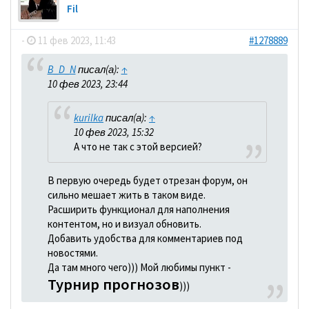
Fil
-
11 фев 2023, 11:43
#1278889
B_D_N
писал(а):
↑
10 фев 2023, 23:44
kurilka
писал(а):
↑
10 фев 2023, 15:32
А что не так с этой версией?
В первую очередь будет отрезан форум, он
сильно мешает жить в таком виде.
Расширить функционал для наполнения
контентом, но и визуал обновить.
Добавить удобства для комментариев под
новостями.
Да там много чего))) Мой любимы пункт -
Турнир прогнозов
)))