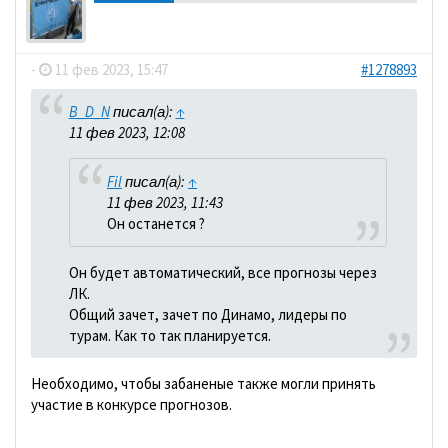
dolbano
-
11 фев 2023, 15:47
#1278893
B_D_N
писал(а):
↑
11 фев 2023, 12:08
Fil
писал(а):
↑
11 фев 2023, 11:43
Он останется ?
Он будет автоматический, все прогнозы через
ЛК.
Общий зачет, зачет по Динамо, лидеры по
турам. Как то так планируется.
Необходимо, чтобы забаненые также могли принять
участие в конкурсе прогнозов.