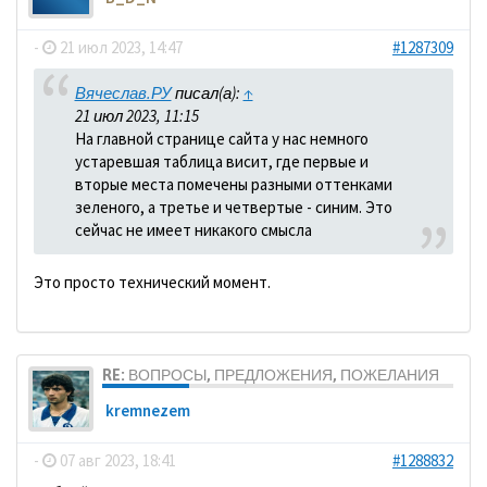
-
21 июл 2023, 14:47
#1287309
Вячеслав.РУ
писал(а):
↑
21 июл 2023, 11:15
На главной странице сайта у нас немного
устаревшая таблица висит, где первые и
вторые места помечены разными оттенками
зеленого, а третье и четвертые - синим. Это
сейчас не имеет никакого смысла
Это просто технический момент.
RE: ВОПРОСЫ, ПРЕДЛОЖЕНИЯ, ПОЖЕЛАНИЯ
kremnezem
-
07 авг 2023, 18:41
#1288832