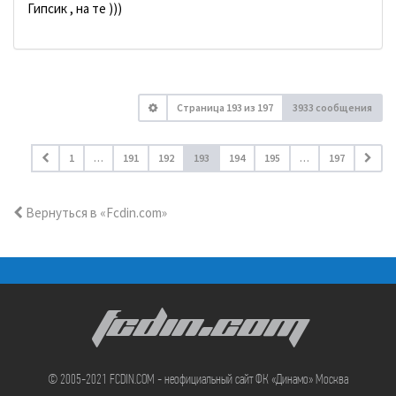
Гипсик , на те )))
Страница
193
из
197
3933 сообщения
1
…
191
192
193
194
195
…
197
Вернуться в «Fcdin.com»
FCDIN.COM
© 2005-2021 FCDIN.COM - неофициальный сайт ФК «Динамо» Москва