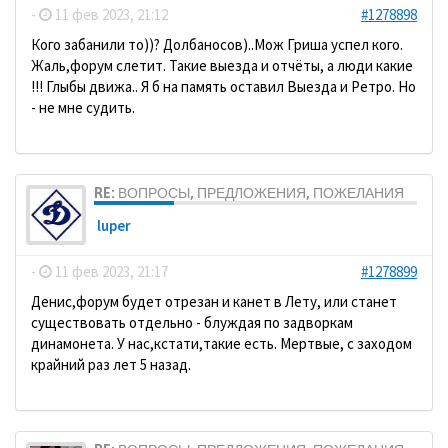
-
11 фев 2023, 21:12
#1278898
Кого забанили то))? Долбаносов)..Мож Гриша успел кого.
Жаль,форум слетит. Такие выезда и отчёты, а люди какие
!!! Глыбы движа.. Я б на память оставил Выезда и Ретро. Но
- не мне судить.
RE: ВОПРОСЫ, ПРЕДЛОЖЕНИЯ, ПОЖЕЛАНИЯ
luper
-
11 фев 2023, 21:17
#1278899
Денис,форум будет отрезан и канет в Лету, или станет
существовать отдельно - блуждая по задворкам
динамонета. У нас,кстати,такие есть. Мертвые, с заходом
крайний раз лет 5 назад.