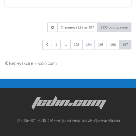
Страница
197
из
197
3933 сообщения
1
…
193
194
195
196
197
Вернуться в «Fcdin.com»
FCDIN.COM
© 2005-2021 FCDIN.COM - неофициальный сайт ФК «Динамо» Москва