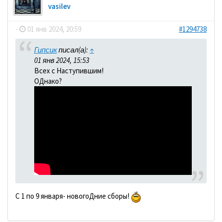
vasilev
-
01 янв 2024, 20:59
#1294738
Гипсик
писал(а):
↑
01 янв 2024, 15:53
Всех с Наступившим!
ОДнако?
С 1 по 9 января- новогоДние сборы!