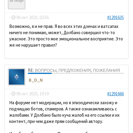
ДомосеД
-
06 окт 2023, 02:56
#1291635
Возможно, я и не прав. Я во всех этих дзенах и ватсапах
ничего не понимаю, может, Долбано совершил что-то
ужасное. Это просто мое эмоциональное восприятие. Это
же не нарушает правил?
RE: ВОПРОСЫ, ПРЕДЛОЖЕНИЯ, ПОЖЕЛАНИЯ
B_D_N
-
06 окт 2023, 10:19
#1291666
На форуме нет модерации, но я эпизодически захожу и
подчищаю ботов, спамеров. А также ознакамливаюсь с
жалобами. У Долбано было куча жалоб на его ссылки и их
контент, при чем даже прям сообщений автору.