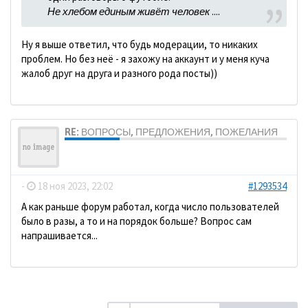
Не хлебом единым живёт человек
....
Ну я выше ответил, что будь модерации, то никаких
проблем. Но без неё - я захожу на аккаунт и у меня куча
жалоб друг на друга и разного рода посты))
RE: ВОПРОСЫ, ПРЕДЛОЖЕНИЯ, ПОЖЕЛАНИЯ
ДомосеД
-
18 ноя 2023, 22:02
#1293534
А как раньше форум работал, когда число пользователей
было в разы, а то и на порядок больше? Вопрос сам
напрашивается...