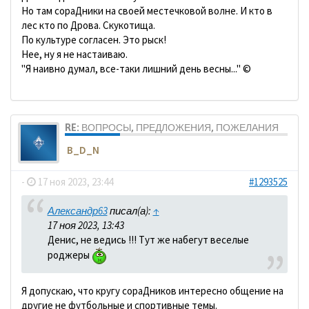
Но там сораДники на своей местечковой волне. И кто в
лес кто по Дрова. Скукотища.
По культуре согласен. Это рыск!
Нее, ну я не настаиваю.
"Я наивно думал, все-таки лишний день весны..." ©
RE: ВОПРОСЫ, ПРЕДЛОЖЕНИЯ, ПОЖЕЛАНИЯ
B_D_N
-
17 ноя 2023, 23:44
#1293525
Александр63
писал(а):
↑
17 ноя 2023, 13:43
Денис, не ведись !!! Тут же набегут веселые
роджеры
Я допускаю, что кругу сораДников интересно общение на
другие не футбольные и спортивные темы.