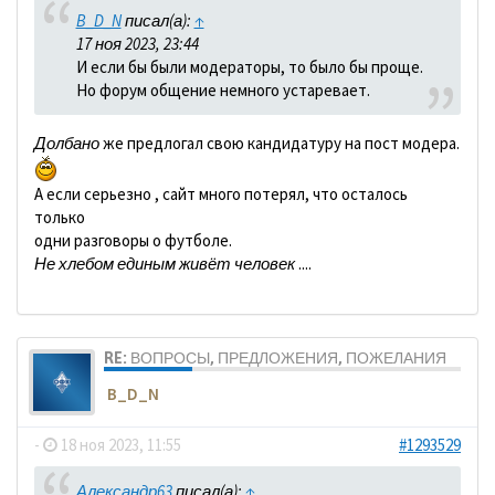
B_D_N
писал(а):
↑
17 ноя 2023, 23:44
И если бы были модераторы, то было бы проще.
Но форум общение немного устаревает.
Долбано
же предлогал свою кандидатуру на пост модера.
А если серьезно , сайт много потерял, что осталось
только
одни разговоры о футболе.
Не хлебом единым живёт человек
....
RE: ВОПРОСЫ, ПРЕДЛОЖЕНИЯ, ПОЖЕЛАНИЯ
B_D_N
-
18 ноя 2023, 11:55
#1293529
Александр63
писал(а):
↑