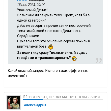
16 ноя 2023, 20:14
Уважаемый Денис!
Возможно ли открыть тему "Трёп", хотя бы в
одной категории?
Дабы не засорять прочие ветки посторонней
тематикой, коей хочется поДелиться с
СораДниками.
С учётом того что основные серуны почили в
виртуальной бозе.
За политику сразу "пожизненный эцих с
гвозДями и транклюкировать"
Какой опасный запрос. И много таких оффтопных
моментов?)
RE: ВОПРОСЫ, ПРЕДЛОЖЕНИЯ, ПОЖЕЛАНИЯ
Александр63