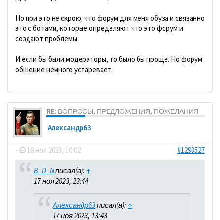
Но при это не скрою, что форум для меня обуза и связанно
это с ботами, которые определяют что это форум и
создают проблемы.
И если бы были модераторы, то было бы проще. Но форум
общение немного устаревает.
RE: ВОПРОСЫ, ПРЕДЛОЖЕНИЯ, ПОЖЕЛАНИЯ
Александр63
-
18 ноя 2023, 10:02
#1293527
B_D_N
писал(а):
↑
17 ноя 2023, 23:44
Александр63
писал(а):
↑
17 ноя 2023, 13:43