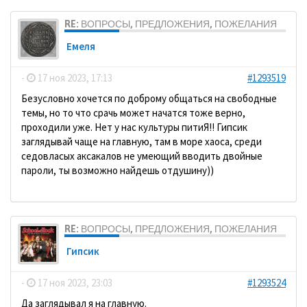
RE: ВОПРОСЫ, ПРЕДЛОЖЕНИЯ, ПОЖЕЛАНИЯ
Емеля
-
17 ноя 2023, 17:13
#1293519
Безусловно хочется по доброму общаться на свободные
темы, но то что срачь может начатся тоже верно,
проходили уже. Нет у нас культуры питиЯ!! Гипсик
заглядывай чаще на главную, там в море хаоса, среди
седовласых аксакалов не умеющий вводить двойные
пароли, ты возможно найдешь отдушину))
RE: ВОПРОСЫ, ПРЕДЛОЖЕНИЯ, ПОЖЕЛАНИЯ
Гипсик
-
17 ноя 2023, 23:03
#1293524
Да заглядывал я на главную.