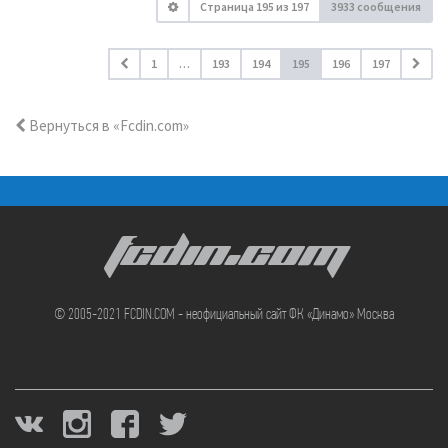
Страница
195
из
197
3933 сообщения
1
…
193
194
195
196
197
Вернуться в «Fcdin.com»
FCDIN.COM
© 2005-2021 FCDIN.COM - неофициальный сайт ФК «Динамо» Москва