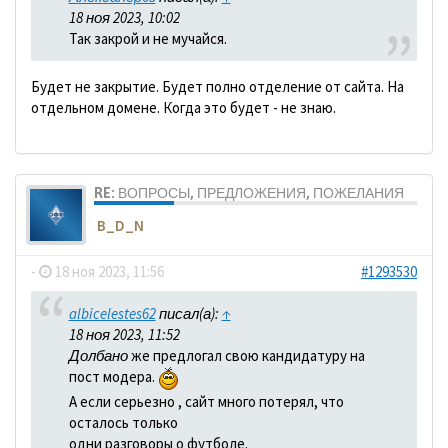
18 ноя 2023, 10:02
Так закрой и не мучайся.
Будет не закрытие. Будет полно отделение от сайта. На
отдельном домене. Когда это будет - не знаю.
RE: ВОПРОСЫ, ПРЕДЛОЖЕНИЯ, ПОЖЕЛАНИЯ
B_D_N
-
18 ноя 2023, 11:56
#1293530
albicelestes62
писал(а):
↑
18 ноя 2023, 11:52
Долбано
же предлогал свою кандидатуру на
пост модера.
А если серьезно , сайт много потерял, что
осталось только
одни разговоры о футболе.