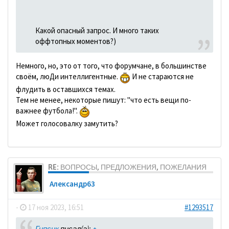
Какой опасный запрос. И много таких
оффтопных моментов?)
Немного, но, это от того, что форумчане, в большинстве
своём, люДи интеллигентные.
И не стараются не
флудить в оставшихся темах.
Тем не менее, некоторые пишут: "что есть вещи по-
важнее футбола!".
Может голосовалку замутить?
RE: ВОПРОСЫ, ПРЕДЛОЖЕНИЯ, ПОЖЕЛАНИЯ
Александр63
-
17 ноя 2023, 16:51
#1293517
Гипсик
писал(а):
↑