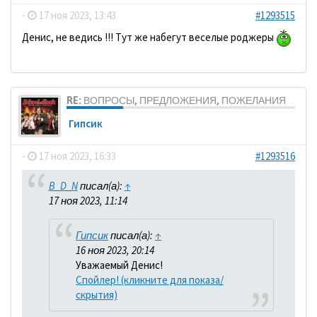
-
17 ноя 2023, 13:43
#1293515
Денис, не ведись !!! Тут же набегут веселые роджеры
RE: ВОПРОСЫ, ПРЕДЛОЖЕНИЯ, ПОЖЕЛАНИЯ
Гипсик
-
17 ноя 2023, 16:33
#1293516
B_D_N
писал(а):
↑
17 ноя 2023, 11:14
Гипсик
писал(а):
↑
16 ноя 2023, 20:14
Уважаемый Денис!
Спойлер! (кликните для показа/
скрытия)