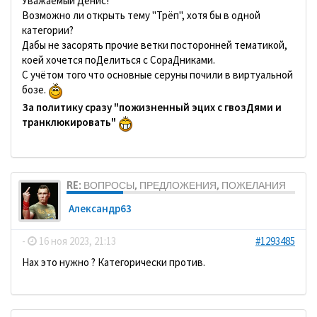
Уважаемый Денис!
Возможно ли открыть тему "Трёп", хотя бы в одной
категории?
Дабы не засорять прочие ветки посторонней тематикой,
коей хочется поДелиться с СораДниками.
С учётом того что основные серуны почили в виртуальной
бозе.
За политику сразу "пожизненный эцих с гвозДями и
транклюкировать"
RE: ВОПРОСЫ, ПРЕДЛОЖЕНИЯ, ПОЖЕЛАНИЯ
Александр63
-
16 ноя 2023, 21:13
#1293485
Нах это нужно ? Категорически против.