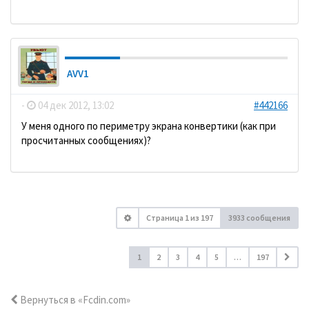
AVV1
-
04 дек 2012, 13:02
#442166
У меня одного по периметру экрана конвертики (как при
просчитанных сообщениях)?
Страница
1
из
197
3933 сообщения
1
2
3
4
5
…
197
Вернуться в «Fcdin.com»