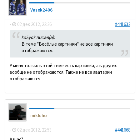
Vasek2406
-
02 дек 2012, 22:26
#441632
koSyak писал(а):
В теме "Весёлые картинки" не все картинки
отображаются.
У меня только в этой теме есть картинки, а в других
вообще не отображаются. Также не все аватарки
отображаются.
mikluho
-
02 дек 2012, 22:53
#441668
А щас?