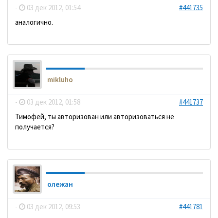
-
03 дек 2012, 01:54
#441735
аналогично.
mikluho
-
03 дек 2012, 01:58
#441737
Тимофей, ты авторизован или авторизоваться не
получается?
олежан
-
03 дек 2012, 09:53
#441781