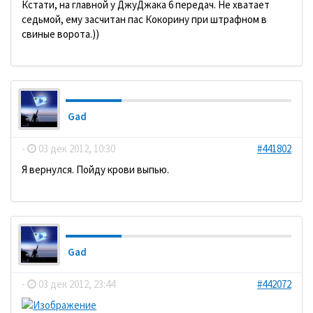
Кстати, на главной у ДжуДжака 6 передач. Не хватает
седьмой, ему засчитан пас Кокорину при штрафном в
свиные ворота.))
Gad
-
03 дек 2012, 10:30
#441802
Я вернулся. Пойду крови выпью.
Gad
-
03 дек 2012, 23:44
#442072