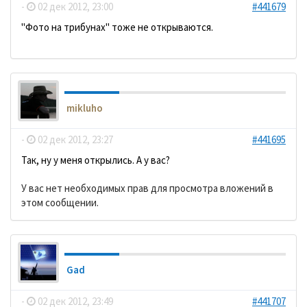
-
02 дек 2012, 23:00
#441679
"Фото на трибунах" тоже не открываются.
mikluho
-
02 дек 2012, 23:27
#441695
Так, ну у меня открылись. А у вас?
У вас нет необходимых прав для просмотра вложений в
этом сообщении.
Gad
-
02 дек 2012, 23:49
#441707