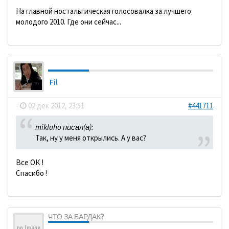
На главной ностальгическая голосовалка за лучшего
молодого 2010. Где они сейчас...
Fil
-
02 дек 2012, 23:51
#441711
mikluho писал(а):
Так, ну у меня открылись. А у вас?
Все ОК !
Спасибо !
ЧТО ЗА БАРДАК?