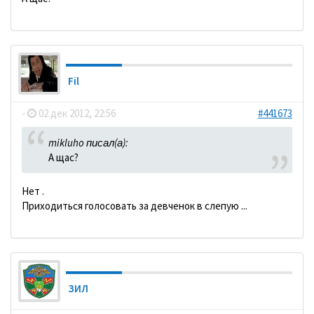
Fil
-
02 дек 2012, 22:56
#441673
mikluho писал(а):
А щас?
Нет .
Приходиться голосовать за девченок в слепую ...
ЗИЛ