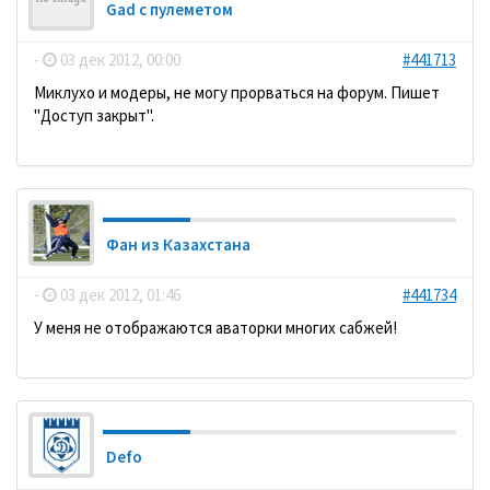
Gad с пулеметом
-
03 дек 2012, 00:00
#441713
Миклухо и модеры, не могу прорваться на форум. Пишет
"Доступ закрыт".
Фан из Казахстана
-
03 дек 2012, 01:46
#441734
У меня не отображаются аваторки многих сабжей!
Defo