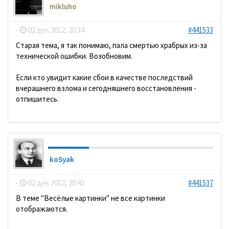
mikluho
-
02 дек 2012, 20:34
#441533
Старая тема, я так понимаю, пала смертью храбрых из-за
технической ошибки. Возобновим.
Если кто увидит какие сбои в качестве последствий
вчерашнего взлома и сегодняшнего восстановления -
отпишитесь.
koSyak
-
02 дек 2012, 20:43
#441537
В теме "Весёлые картинки" не все картинки
отображаются.