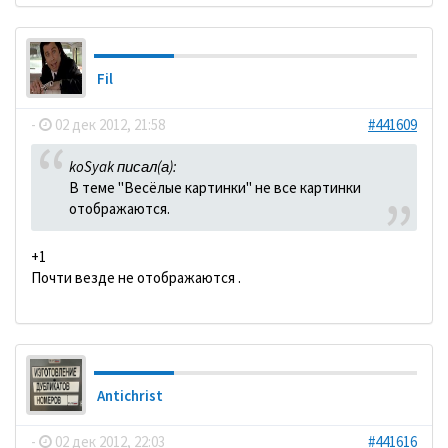
Fil
-
02 дек 2012, 21:58
#441609
koSyak писал(а):
В теме "Весёлые картинки" не все картинки
отображаются.
+1
Почти везде не отображаются .
Antichrist
-
02 дек 2012, 22:03
#441616