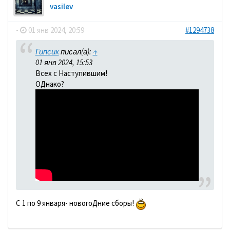
vasilev
-
01 янв 2024, 20:59
#1294738
Гипсик
писал(а):
↑
01 янв 2024, 15:53
Всех с Наступившим!
ОДнако?
С 1 по 9 января- новогоДние сборы!