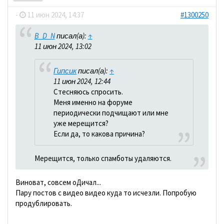
-
11 июн 2024, 14:37
#1300250
B_D_N
писал(а):
↑
11 июн 2024, 13:02
Гипсик
писал(а):
↑
11 июн 2024, 12:44
Стесняюсь спросить.
Меня именно на форуме
периодически подчищают или мне
уже мерещится?
Если да, то какова причина?
Мерещится, только спамботы удаляются.
Виноват, совсем оДичал...
Пару постов с видео видео куда то исчезли. Попробую
продублировать.