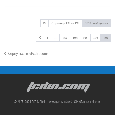
Страница
197
из
197
3933 сообщения
1
…
193
194
195
196
197
Вернуться в «Fcdin.com»
FCDIN.COM
© 2005-2021 FCDIN.COM - неофициальный сайт ФК «Динамо» Москва