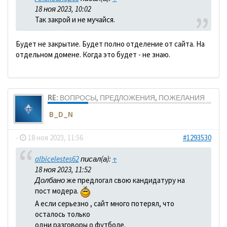
18 ноя 2023, 10:02
Так закрой и не мучайся.
Будет не закрытие. Будет полно отделение от сайта. На
отдельном домене. Когда это будет - не знаю.
RE: ВОПРОСЫ, ПРЕДЛОЖЕНИЯ, ПОЖЕЛАНИЯ
B_D_N
-
18 ноя 2023, 11:56
#1293530
albicelestes62
писал(а):
↑
18 ноя 2023, 11:52
Долбано
же предлогал свою кандидатуру на
пост модера.
А если серьезно , сайт много потерял, что
осталось только
одни разговоры о футболе.