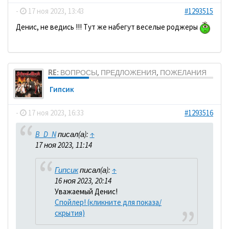
-
17 ноя 2023, 13:43
#1293515
Денис, не ведись !!! Тут же набегут веселые роджеры
RE: ВОПРОСЫ, ПРЕДЛОЖЕНИЯ, ПОЖЕЛАНИЯ
Гипсик
-
17 ноя 2023, 16:33
#1293516
B_D_N
писал(а):
↑
17 ноя 2023, 11:14
Гипсик
писал(а):
↑
16 ноя 2023, 20:14
Уважаемый Денис!
Спойлер! (кликните для показа/
скрытия)