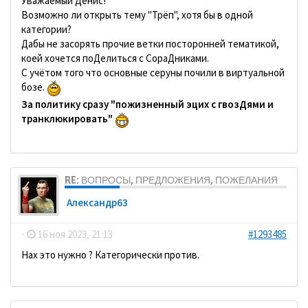
Уважаемый Денис!
Возможно ли открыть тему "Трёп", хотя бы в одной
категории?
Дабы не засорять прочие ветки посторонней тематикой,
коей хочется поДелиться с СораДниками.
С учётом того что основные серуны почили в виртуальной
бозе.
За политику сразу "пожизненный эцих с гвозДями и
транклюкировать"
RE: ВОПРОСЫ, ПРЕДЛОЖЕНИЯ, ПОЖЕЛАНИЯ
Александр63
-
16 ноя 2023, 21:13
#1293485
Нах это нужно ? Категорически против.