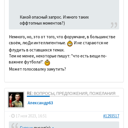
Какой опасный запрос. И много таких
оффтопных моментов?)
Немного, но, это от того, что форумчане, в большинстве
своём, люДи интеллигентные.
И не стараются не
флудить в оставшихся темах.
Тем не менее, некоторые пишут: "что есть вещи по-
важнее футбола!".
Может голосовалку замутить?
RE: ВОПРОСЫ, ПРЕДЛОЖЕНИЯ, ПОЖЕЛАНИЯ
Александр63
-
17 ноя 2023, 16:51
#1293517
Гипсик
писал(а):
↑