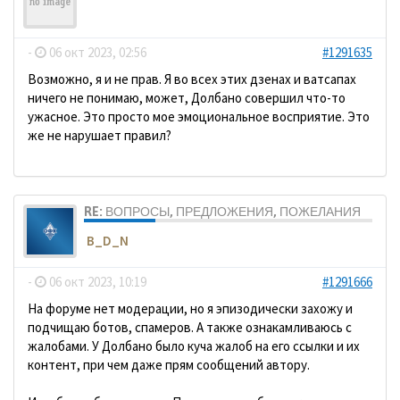
ДомосеД
-
06 окт 2023, 02:56
#1291635
Возможно, я и не прав. Я во всех этих дзенах и ватсапах
ничего не понимаю, может, Долбано совершил что-то
ужасное. Это просто мое эмоциональное восприятие. Это
же не нарушает правил?
RE: ВОПРОСЫ, ПРЕДЛОЖЕНИЯ, ПОЖЕЛАНИЯ
B_D_N
-
06 окт 2023, 10:19
#1291666
На форуме нет модерации, но я эпизодически захожу и
подчищаю ботов, спамеров. А также ознакамливаюсь с
жалобами. У Долбано было куча жалоб на его ссылки и их
контент, при чем даже прям сообщений автору.