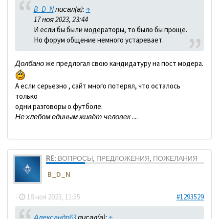
B_D_N
писал(а):
↑
17 ноя 2023, 23:44
И если бы были модераторы, то было бы проще.
Но форум общение немного устаревает.
Долбано
же предлогал свою кандидатуру на пост модера.
А если серьезно , сайт много потерял, что осталось
только
одни разговоры о футболе.
Не хлебом единым живёт человек
....
RE: ВОПРОСЫ, ПРЕДЛОЖЕНИЯ, ПОЖЕЛАНИЯ
B_D_N
-
18 ноя 2023, 11:55
#1293529
Александр63
писал(а):
↑