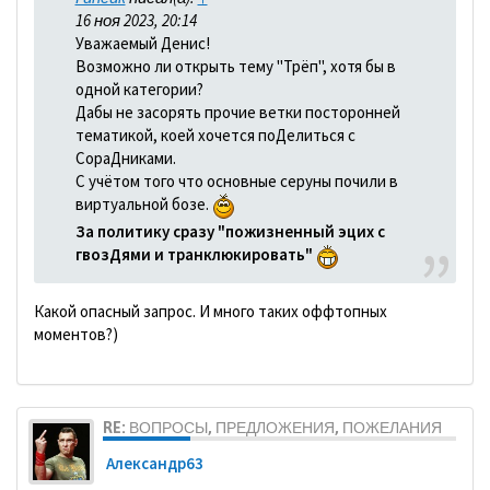
16 ноя 2023, 20:14
Уважаемый Денис!
Возможно ли открыть тему "Трёп", хотя бы в
одной категории?
Дабы не засорять прочие ветки посторонней
тематикой, коей хочется поДелиться с
СораДниками.
С учётом того что основные серуны почили в
виртуальной бозе.
За политику сразу "пожизненный эцих с
гвозДями и транклюкировать"
Какой опасный запрос. И много таких оффтопных
моментов?)
RE: ВОПРОСЫ, ПРЕДЛОЖЕНИЯ, ПОЖЕЛАНИЯ
Александр63