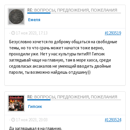
RE: ВОПРОСЫ, ПРЕДЛОЖЕНИЯ, ПОЖЕЛАНИЯ
Емеля
-
17 ноя 2023, 17:13
#1293519
Безусловно хочется по доброму общаться на свободные
темы, но то что срачь может начатся тоже верно,
проходили уже. Нет у нас культуры питиЯ!! Гипсик
заглядывай чаще на главную, там в море хаоса, среди
седовласых аксакалов не умеющий вводить двойные
пароли, ты возможно найдешь отдушину))
RE: ВОПРОСЫ, ПРЕДЛОЖЕНИЯ, ПОЖЕЛАНИЯ
Гипсик
-
17 ноя 2023, 23:03
#1293524
Да заглядывал я на главную.