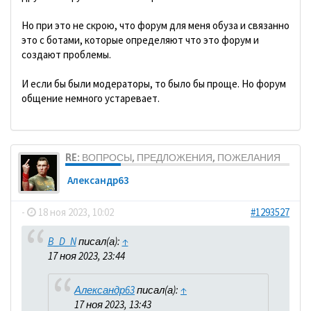
Но при это не скрою, что форум для меня обуза и связанно
это с ботами, которые определяют что это форум и
создают проблемы.
И если бы были модераторы, то было бы проще. Но форум
общение немного устаревает.
RE: ВОПРОСЫ, ПРЕДЛОЖЕНИЯ, ПОЖЕЛАНИЯ
Александр63
-
18 ноя 2023, 10:02
#1293527
B_D_N
писал(а):
↑
17 ноя 2023, 23:44
Александр63
писал(а):
↑
17 ноя 2023, 13:43