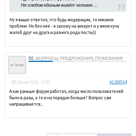
Не хлебом единым живёт человек
....
Ну я выше ответил, что будь модерации, то никаких
проблем. Но без неё - я захожу на аккаунт и у меня куча
жалоб друг на друга и разного рода посты))
RE: ВОПРОСЫ, ПРЕДЛОЖЕНИЯ, ПОЖЕЛАНИЯ
ДомосеД
-
18 ноя 2023, 22:02
#1293534
А как раньше форум работал, когда число пользователей
было в разы, а то и на порядок больше? Вопрос сам
напрашивается...