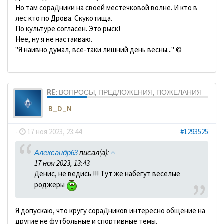
Но там сораДники на своей местечковой волне. И кто в
лес кто по Дрова. Скукотища.
По культуре согласен. Это рыск!
Нее, ну я не настаиваю.
"Я наивно думал, все-таки лишний день весны..." ©
RE: ВОПРОСЫ, ПРЕДЛОЖЕНИЯ, ПОЖЕЛАНИЯ
B_D_N
-
17 ноя 2023, 23:44
#1293525
Александр63
писал(а):
↑
17 ноя 2023, 13:43
Денис, не ведись !!! Тут же набегут веселые
роджеры
Я допускаю, что кругу сораДников интересно общение на
другие не футбольные и спортивные темы.