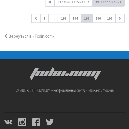
Страница
195
из
197
3933 сообщения
1
…
193
194
195
196
197
Вернуться в «Fcdin.com»
FCDIN.COM
© 2005-2021 FCDIN.COM - неофициальный сайт ФК «Динамо» Москва