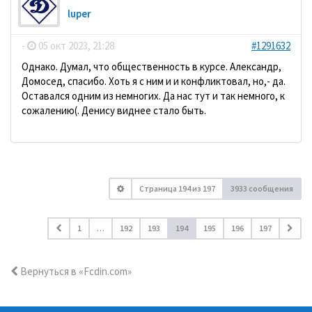
luper
-
05 окт 2023, 21:28
#1291632
Однако. Думал, что общественность в курсе. Александр,
Домосед, спасибо. Хоть я с ним и и конфликтовал, но,- да.
Оставался одним из немногих. Да нас тут и так немного, к
сожалению(. Денису виднее стало быть.
Страница
194
из
197
3933 сообщения
1
…
192
193
194
195
196
197
Вернуться в «Fcdin.com»