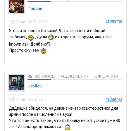
Гипсик
-
24 авг 2023, 16:36
#1289730
Я так и не понял До какой Даты забанен всеобщий
любимец
, Душа
и сторожил форума, ака, (also
known as) "Долбано"?
Просто скучаем
RE: ВОПРОСЫ, ПРЕДЛОЖЕНИЯ, ПОЖЕЛАНИЯ
vasilev
-
24 авг 2023, 21:46
#1289743
ДяДюшка обиделся, на декана из-за характеристики для
армии после отчисления из вуза!
Что то там есть такое , что ДяДюшку не отпускает уже 40
лет! А баны продолжаются...