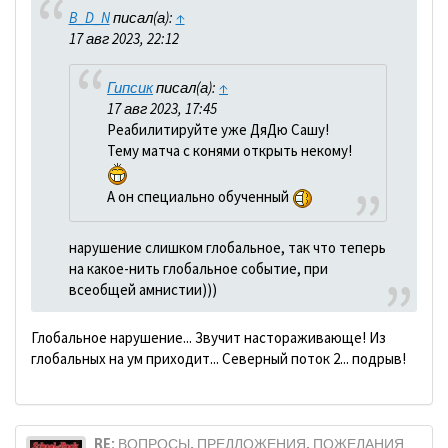
B_D_N
писал(а):
↑
17 авг 2023, 22:12
Гипсик
писал(а):
↑
17 авг 2023, 17:45
Реабилитируйте уже ДяДю Сашу!
Тему матча с конями открыть некому!
А он специально обученный
нарушение слишком глобальное, так что теперь
на какое-нить глобальное событие, при
всеобщей амнистии)))
Глобальное нарушение... Звучит настораживающе! Из
глобальных на ум приходит... Северный поток 2... подрыв!
RE: ВОПРОСЫ, ПРЕДЛОЖЕНИЯ, ПОЖЕЛАНИЯ