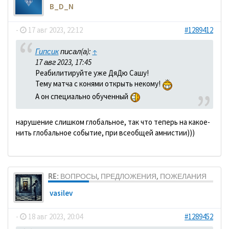
B_D_N
-
17 авг 2023, 22:12
#1289412
Гипсик
писал(а):
↑
17 авг 2023, 17:45
Реабилитируйте уже ДяДю Сашу!
Тему матча с конями открыть некому!
А он специально обученный
нарушение слишком глобальное, так что теперь на какое-
нить глобальное событие, при всеобщей амнистии)))
RE: ВОПРОСЫ, ПРЕДЛОЖЕНИЯ, ПОЖЕЛАНИЯ
vasilev
-
18 авг 2023, 20:04
#1289452