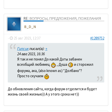
RE: ВОПРОСЫ, ПРЕДЛОЖЕНИЯ, ПОЖЕЛАНИЯ
B_D_N
-
25 авг 2023, 12:37
#1289752
Гипсик
писал(а):
↑
24 авг 2023, 16:36
Я так и не понял До какой Даты забанен
всеобщий любимец
, Душа
и сторожил
форума, ака, (also known as) "Долбано"?
Просто скучаем
До обновления сайта, когда форум отделится и будет
жизнь своей жизнью)) А у этого срока нет))