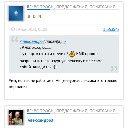
RE: ВОПРОСЫ, ПРЕДЛОЖЕНИЯ, ПОЖЕЛАНИЯ
B_D_N
-
19 ноя 2023, 01:00
#1293542
Александр63
писал(а):
↑
19 ноя 2023, 00:55
Тут еще кто-то и стучит ?
КМК проще
разрешить нецензурную лексику и всё само
собой наладится )))
Увы, но так не работает. Нецензурная лексика это только
вершинка.
RE: ВОПРОСЫ, ПРЕДЛОЖЕНИЯ, ПОЖЕЛАНИЯ
Александр63