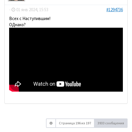
-
01 янв 2024, 15:53
#1294736
Всех с Наступившим!
ОДнако?
Страница
196
из
197
3933 сообщения