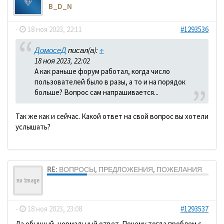
B_D_N
-
18 ноя 2023, 22:11
#1293536
ДомосеД
писал(а):
↑
18 ноя 2023, 22:02
А как раньше форум работал, когда число
пользователей было в разы, а то и на порядок
больше? Вопрос сам напрашивается...
Так же как и сейчас. Какой ответ на свой вопрос вы хотели
услышать?
RE: ВОПРОСЫ, ПРЕДЛОЖЕНИЯ, ПОЖЕЛАНИЯ
ДомосеД
-
18 ноя 2023, 23:08
#1293537
Да обычный, нормальный ответ. Почему тогда проблем с