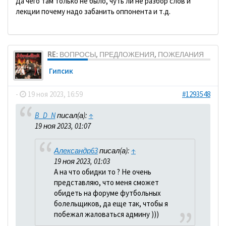
Да чего там только не было, чуть ли не разбор слов и
лекции почему надо забанить оппонента и т.д.
RE: ВОПРОСЫ, ПРЕДЛОЖЕНИЯ, ПОЖЕЛАНИЯ
Гипсик
-
19 ноя 2023, 16:59
#1293548
B_D_N
писал(а):
↑
19 ноя 2023, 01:07
Александр63
писал(а):
↑
19 ноя 2023, 01:03
А на что обидки то ? Не очень
представляю, что меня сможет
обидеть на форуме футбольных
болельщиков, да еще так, чтобы я
побежал жаловаться админу )))