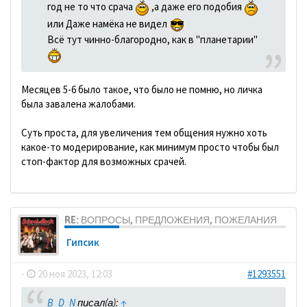
год не то что срача
,а даже его подобия
или Даже намёка не видел
Всё тут чинно-благородно, как в "планетарии"
Месяцев 5-6 было такое, что было не помню, но личка
была завалена жалобами.
Суть проста, для увеличения тем общения нужно хоть
какое-то модерирование, как минимум просто чтобы был
стоп-фактор для возможных срачей.
RE: ВОПРОСЫ, ПРЕДЛОЖЕНИЯ, ПОЖЕЛАНИЯ
Гипсик
-
20 ноя 2023, 12:03
#1293551
B_D_N
писал(а):
↑