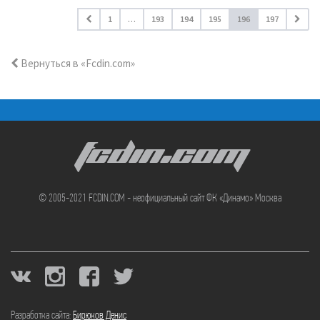
1
…
193
194
195
196
197
Вернуться в «Fcdin.com»
FCDIN.COM
© 2005-2021 FCDIN.COM - неофициальный сайт ФК «Динамо» Москва
Разработка сайта:
Бирюков Денис