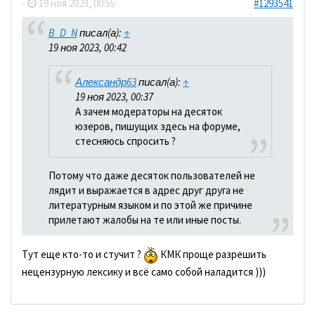
-
19 ноя 2023, 00:55
#1293541
B_D_N
писал(а):
↑
19 ноя 2023, 00:42
Александр63
писал(а):
↑
19 ноя 2023, 00:37
А зачем модераторы на десяток
юзеров, пишущих здесь на форуме,
стесняюсь спросить ?
Потому что даже десяток пользователей не
лядит и выражается в адрес друг друга не
литературным языком и по этой же причине
прилетают жалобы на те или иные посты.
Тут еще кто-то и стучит ?
КМК проще разрешить
нецензурную лексику и всё само собой наладится )))