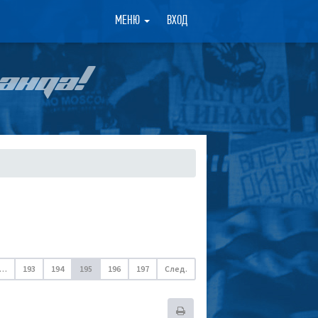
×
МЕНЮ
ВХОД
АНДА!
…
193
194
195
196
197
След.