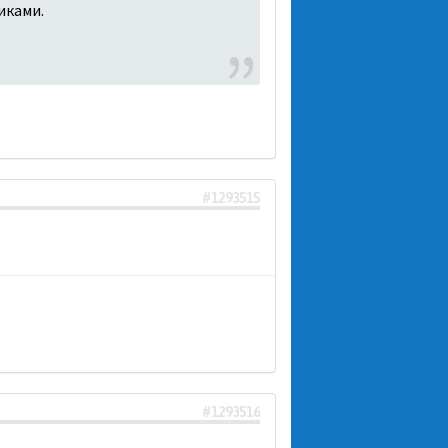
иками.
#1293515
#1293516