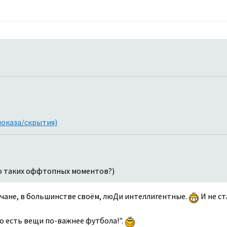
показа/скрытия)
го таких оффтопных моментов?)
умчане, в большинстве своём, люДи интеллигентные.
И не ст
то есть вещи по-важнее футбола!".