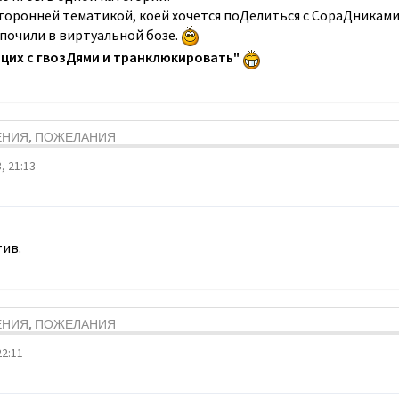
торонней тематикой, коей хочется поДелиться с СораДниками
 почили в виртуальной бозе.
эцих с гвозДями и транклюкировать"
ЕНИЯ, ПОЖЕЛАНИЯ
, 21:13
тив.
ЕНИЯ, ПОЖЕЛАНИЯ
22:11