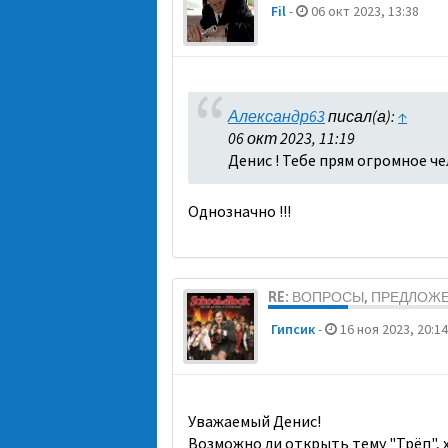
Fil
-
06 окт 2023, 13:38
Александр63
писал(а):
↑
06 окт 2023, 11:19
Денис ! Тебе прям огромное че
Однозначно !!!
RE: ВОПРОСЫ, ПРЕДЛОЖ
Гипсик
-
16 ноя 2023, 20:14
Уважаемый Денис!
Возможно ли открыть тему "Трёп", 