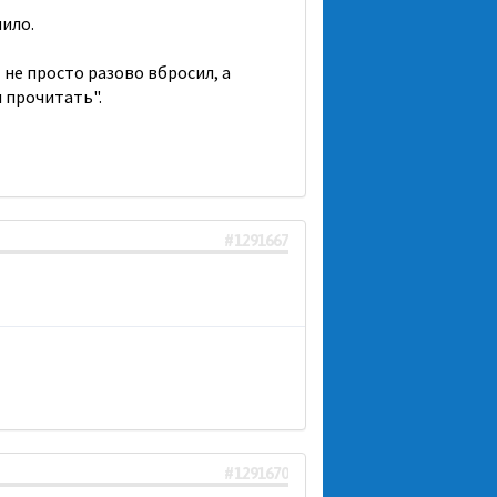
пило.
 не просто разово вбросил, а
л прочитать".
#1291667
#1291670