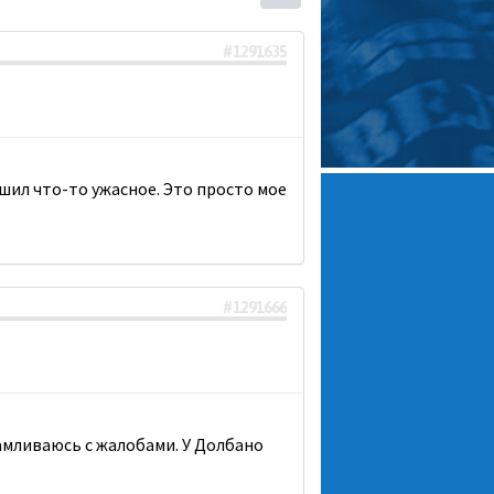
#1291635
ршил что-то ужасное. Это просто мое
#1291666
амливаюсь с жалобами. У Долбано