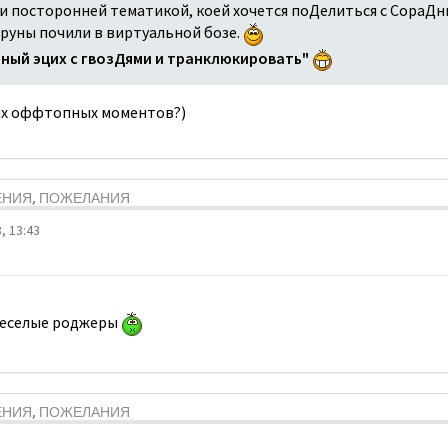
и посторонней тематикой, коей хочется поДелиться с СораДн
еруны почили в виртуальной бозе.
нный эцих с гвозДями и транклюкировать"
ких оффтопных моментов?)
ЕНИЯ, ПОЖЕЛАНИЯ
, 13:43
т веселые роджеры
ЕНИЯ, ПОЖЕЛАНИЯ