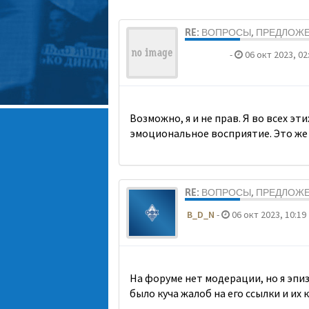
RE: ВОПРОСЫ, ПРЕДЛОЖ
ДомосеД
-
06 окт 2023, 02
Возможно, я и не прав. Я во всех э
эмоциональное восприятие. Это же
RE: ВОПРОСЫ, ПРЕДЛОЖ
B_D_N
-
06 окт 2023, 10:19
На форуме нет модерации, но я эпи
было куча жалоб на его ссылки и их