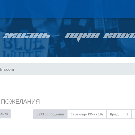
 ЖИЗНЬ – ОДНА КОМ
din.com
, ПОЖЕЛАНИЯ
Поиск
3933 сообщения
Страница
195
из
197
Пред.
1