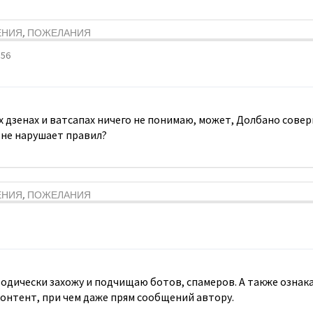
ЕНИЯ, ПОЖЕЛАНИЯ
:56
тих дзенах и ватсапах ничего не понимаю, может, Долбано сове
 не нарушает правил?
ЕНИЯ, ПОЖЕЛАНИЯ
зодически захожу и подчищаю ботов, спамеров. А также ознак
 контент, при чем даже прям сообщений автору.