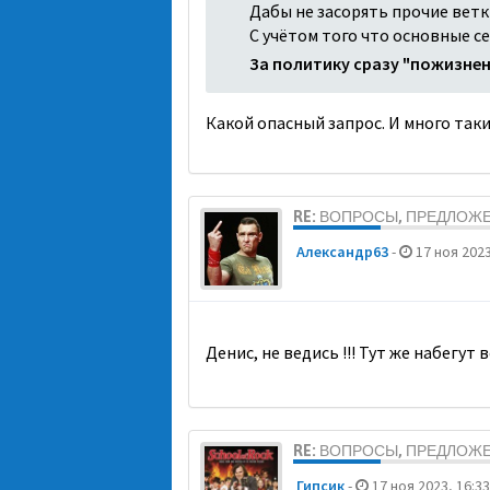
Дабы не засорять прочие ветк
С учётом того что основные с
За политику сразу "пожизне
Какой опасный запрос. И много та
RE: ВОПРОСЫ, ПРЕДЛОЖ
Александр63
-
17 ноя 2023
Денис, не ведись !!! Тут же набегу
RE: ВОПРОСЫ, ПРЕДЛОЖ
Гипсик
-
17 ноя 2023, 16:33