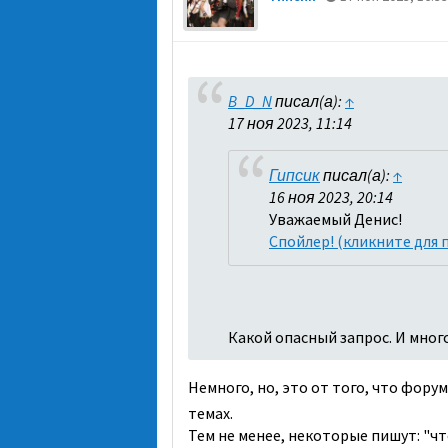
B_D_N
писал(а):
↑
17 ноя 2023, 11:14
Гипсик
писал(а):
↑
16 ноя 2023, 20:14
Уважаемый Денис!
Спойлер! (кликните для 
Какой опасный запрос. И мно
Немного, но, это от того, что фор
темах.
Тем не менее, некоторые пишут: "ч