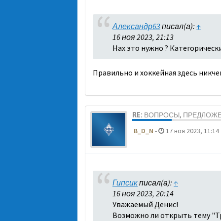
Александр63
писал(а):
↑
16 ноя 2023, 21:13
Нах это нужно ? Категорическ
Правильно и хоккейная здесь никч
RE: ВОПРОСЫ, ПРЕДЛОЖ
B_D_N
-
17 ноя 2023, 11:14
Гипсик
писал(а):
↑
16 ноя 2023, 20:14
Уважаемый Денис!
Возможно ли открыть тему "Тр