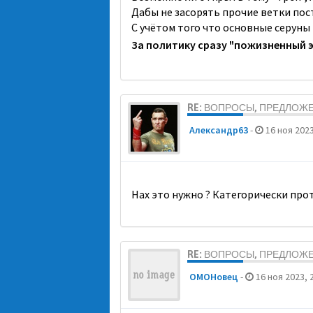
Дабы не засорять прочие ветки пос
С учётом того что основные серуны
За политику сразу "пожизненный 
RE: ВОПРОСЫ, ПРЕДЛОЖ
Александр63
-
16 ноя 2023
Нах это нужно ? Категорически про
RE: ВОПРОСЫ, ПРЕДЛОЖ
ОМОНовец
-
16 ноя 2023, 