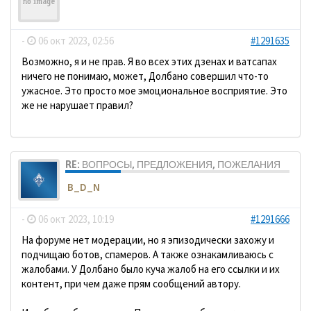
ДомосеД
-
06 окт 2023, 02:56
#1291635
Возможно, я и не прав. Я во всех этих дзенах и ватсапах
ничего не понимаю, может, Долбано совершил что-то
ужасное. Это просто мое эмоциональное восприятие. Это
же не нарушает правил?
RE: ВОПРОСЫ, ПРЕДЛОЖЕНИЯ, ПОЖЕЛАНИЯ
B_D_N
-
06 окт 2023, 10:19
#1291666
На форуме нет модерации, но я эпизодически захожу и
подчищаю ботов, спамеров. А также ознакамливаюсь с
жалобами. У Долбано было куча жалоб на его ссылки и их
контент, при чем даже прям сообщений автору.