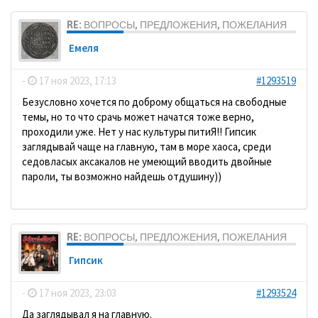
RE: ВОПРОСЫ, ПРЕДЛОЖЕНИЯ, ПОЖЕЛАНИЯ
Емеля
-
17 ноя 2023, 17:13
#1293519
Безусловно хочется по доброму общаться на свободные
темы, но то что срачь может начатся тоже верно,
проходили уже. Нет у нас культуры питиЯ!! Гипсик
заглядывай чаще на главную, там в море хаоса, среди
седовласых аксакалов не умеющий вводить двойные
пароли, ты возможно найдешь отдушину))
RE: ВОПРОСЫ, ПРЕДЛОЖЕНИЯ, ПОЖЕЛАНИЯ
Гипсик
-
17 ноя 2023, 23:03
#1293524
Да заглядывал я на главную.