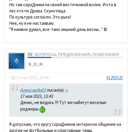
Но там сораДники на своей местечковой волне. И кто в
лес кто по Дрова. Скукотища.
По культуре согласен. Это рыск!
Нее, ну я не настаиваю.
"Я наивно думал, все-таки лишний день весны..." ©
RE: ВОПРОСЫ, ПРЕДЛОЖЕНИЯ, ПОЖЕЛАНИЯ
B_D_N
-
17 ноя 2023, 23:44
#1293525
Александр63
писал(а):
↑
17 ноя 2023, 13:43
Денис, не ведись !!! Тут же набегут веселые
роджеры
Я допускаю, что кругу сораДников интересно общение на
другие не футбольные и спортивные темы.