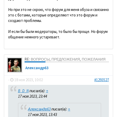
Но при это не скрою, что форум для меня обуза и связанно
это с ботами, которые определяют что это форум и
создают проблемы.
И если бы были модераторы, то было бы проще. Но форум
общение немного устаревает.
RE: ВОПРОСЫ, ПРЕДЛОЖЕНИЯ, ПОЖЕЛАНИЯ
Александр63
-
18 ноя 2023, 10:02
#1293527
B_D_N
писал(а):
↑
17 ноя 2023, 23:44
Александр63
писал(а):
↑
17 ноя 2023, 13:43