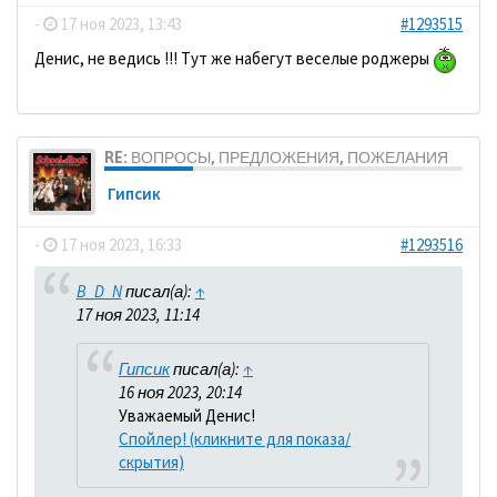
-
17 ноя 2023, 13:43
#1293515
Денис, не ведись !!! Тут же набегут веселые роджеры
RE: ВОПРОСЫ, ПРЕДЛОЖЕНИЯ, ПОЖЕЛАНИЯ
Гипсик
-
17 ноя 2023, 16:33
#1293516
B_D_N
писал(а):
↑
17 ноя 2023, 11:14
Гипсик
писал(а):
↑
16 ноя 2023, 20:14
Уважаемый Денис!
Спойлер! (кликните для показа/
скрытия)