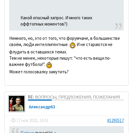
Какой опасный запрос. И много таких
оффтопных моментов?)
Немного, но, это от того, что форумчане, в большинстве
своём, люДи интеллигентные.
И не стараются не
флудить в оставшихся темах.
Тем не менее, некоторые пишут: "что есть вещи по-
важнее футбола!".
Может голосовалку замутить?
RE: ВОПРОСЫ, ПРЕДЛОЖЕНИЯ, ПОЖЕЛАНИЯ
Александр63
-
17 ноя 2023, 16:51
#1293517
Гипсик
писал(а):
↑