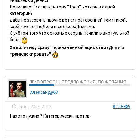
Уважаемый Денис!
Возможно ли открыть тему "Трёп", хотя бы в одной
категории?
Дабы не засорять прочие ветки посторонней тематикой,
коей хочется поДелиться с СораДниками.
С учётом того что основные серуны почили в виртуальной
бозе.
За политику сразу "пожизненный эцих с гвозДями и
транклюкировать"
RE: ВОПРОСЫ, ПРЕДЛОЖЕНИЯ, ПОЖЕЛАНИЯ
Александр63
-
16 ноя 2023, 21:13
#1293485
Нах это нужно ? Категорически против.