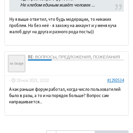
Не хлебом единым живёт человек
....
Ну я выше ответил, что будь модерации, то никаких
проблем. Но без неё - я захожу на аккаунт и у меня куча
жалоб друг на друга и разного рода посты))
RE: ВОПРОСЫ, ПРЕДЛОЖЕНИЯ, ПОЖЕЛАНИЯ
ДомосеД
-
18 ноя 2023, 22:02
#1293534
А как раньше форум работал, когда число пользователей
было в разы, а то и на порядок больше? Вопрос сам
напрашивается...