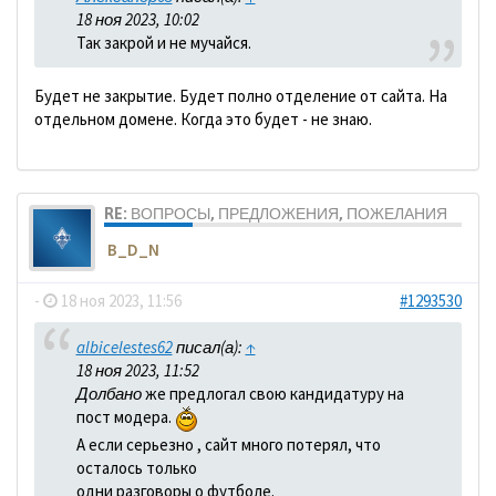
18 ноя 2023, 10:02
Так закрой и не мучайся.
Будет не закрытие. Будет полно отделение от сайта. На
отдельном домене. Когда это будет - не знаю.
RE: ВОПРОСЫ, ПРЕДЛОЖЕНИЯ, ПОЖЕЛАНИЯ
B_D_N
-
18 ноя 2023, 11:56
#1293530
albicelestes62
писал(а):
↑
18 ноя 2023, 11:52
Долбано
же предлогал свою кандидатуру на
пост модера.
А если серьезно , сайт много потерял, что
осталось только
одни разговоры о футболе.