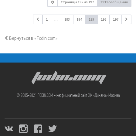
Страница
195
из
197
3933 сообщения
1
…
193
194
195
196
197
Вернуться в «Fcdin.com»
FCDIN.COM
© 2005-2021 FCDIN.COM - неофициальный сайт ФК «Динамо» Москва