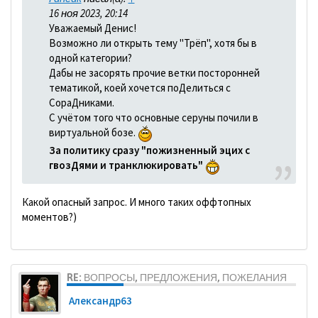
16 ноя 2023, 20:14
Уважаемый Денис!
Возможно ли открыть тему "Трёп", хотя бы в
одной категории?
Дабы не засорять прочие ветки посторонней
тематикой, коей хочется поДелиться с
СораДниками.
С учётом того что основные серуны почили в
виртуальной бозе.
За политику сразу "пожизненный эцих с
гвозДями и транклюкировать"
Какой опасный запрос. И много таких оффтопных
моментов?)
RE: ВОПРОСЫ, ПРЕДЛОЖЕНИЯ, ПОЖЕЛАНИЯ
Александр63