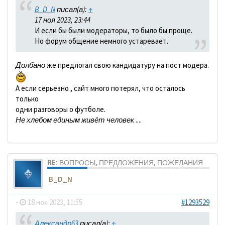
B_D_N
писал(а):
↑
17 ноя 2023, 23:44
И если бы были модераторы, то было бы проще.
Но форум общение немного устаревает.
Долбано
же предлогал свою кандидатуру на пост модера.
А если серьезно , сайт много потерял, что осталось
только
одни разговоры о футболе.
Не хлебом единым живёт человек
....
RE: ВОПРОСЫ, ПРЕДЛОЖЕНИЯ, ПОЖЕЛАНИЯ
B_D_N
-
18 ноя 2023, 11:55
#1293529
Александр63
писал(а):
↑