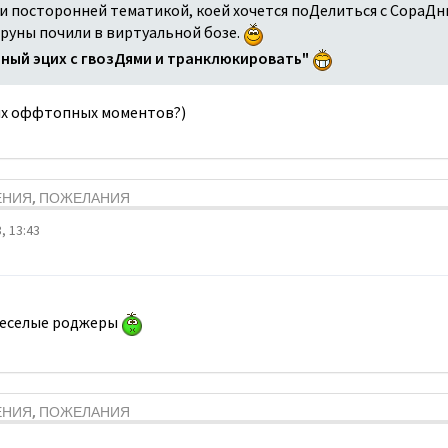
и посторонней тематикой, коей хочется поДелиться с СораДн
еруны почили в виртуальной бозе.
нный эцих с гвозДями и транклюкировать"
ких оффтопных моментов?)
ЕНИЯ, ПОЖЕЛАНИЯ
, 13:43
т веселые роджеры
ЕНИЯ, ПОЖЕЛАНИЯ