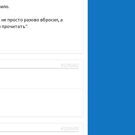
пило.
 не просто разово вбросил, а
л прочитать".
#1291667
#1291670