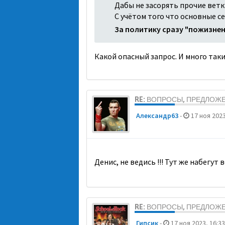
Дабы не засорять прочие ветк
С учётом того что основные с
За политику сразу "пожизне
Какой опасный запрос. И много та
RE: ВОПРОСЫ, ПРЕДЛОЖ
Александр63
-
17 ноя 2023
Денис, не ведись !!! Тут же набегу
RE: ВОПРОСЫ, ПРЕДЛОЖ
Гипсик
-
17 ноя 2023, 16:33