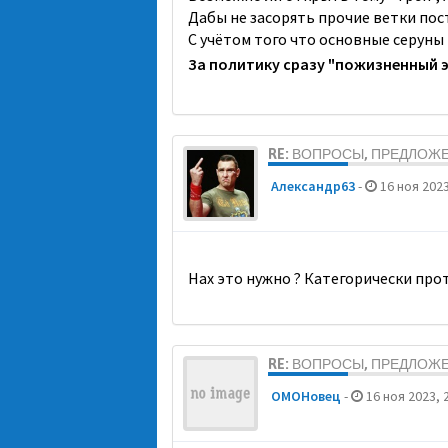
Дабы не засорять прочие ветки пос
С учётом того что основные серуны
За политику сразу "пожизненный 
RE: ВОПРОСЫ, ПРЕДЛОЖ
Александр63
-
16 ноя 2023
Нах это нужно ? Категорически про
RE: ВОПРОСЫ, ПРЕДЛОЖ
ОМОНовец
-
16 ноя 2023, 