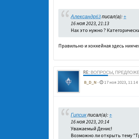
Александр63
писал(а):
↑
16 ноя 2023, 21:13
Нах это нужно ? Категорическ
Правильно и хоккейная здесь никч
RE: ВОПРОСЫ, ПРЕДЛОЖ
B_D_N
-
17 ноя 2023, 11:14
Гипсик
писал(а):
↑
16 ноя 2023, 20:14
Уважаемый Денис!
Возможно ли открыть тему "Тр