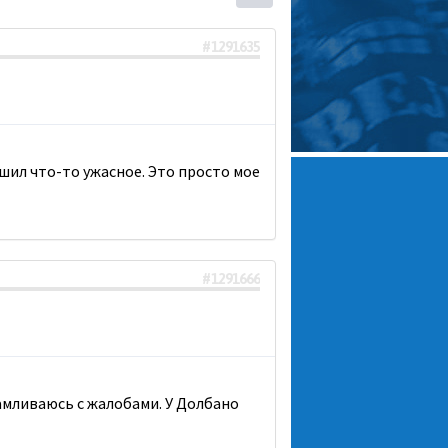
#1291635
ршил что-то ужасное. Это просто мое
#1291666
амливаюсь с жалобами. У Долбано