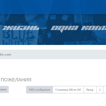
 ЖИЗНЬ – ОДНА КОМ
din.com
, ПОЖЕЛАНИЯ
Поиск
3933 сообщения
Страница
195
из
197
Пред.
1