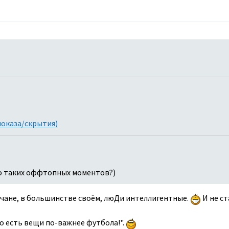
показа/скрытия)
го таких оффтопных моментов?)
умчане, в большинстве своём, люДи интеллигентные.
И не ст
то есть вещи по-важнее футбола!".