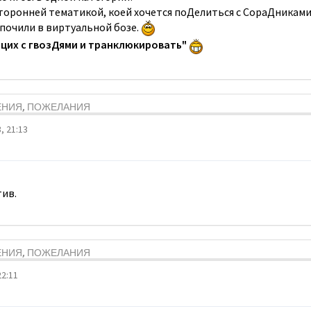
торонней тематикой, коей хочется поДелиться с СораДниками
 почили в виртуальной бозе.
эцих с гвозДями и транклюкировать"
ЕНИЯ, ПОЖЕЛАНИЯ
, 21:13
тив.
ЕНИЯ, ПОЖЕЛАНИЯ
22:11