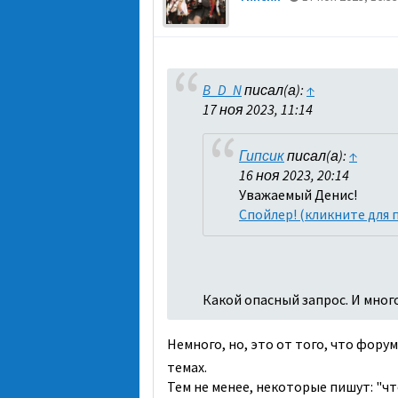
B_D_N
писал(а):
↑
17 ноя 2023, 11:14
Гипсик
писал(а):
↑
16 ноя 2023, 20:14
Уважаемый Денис!
Спойлер! (кликните для 
Какой опасный запрос. И мно
Немного, но, это от того, что фор
темах.
Тем не менее, некоторые пишут: "ч