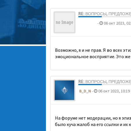
RE: ВОПРОСЫ, ПРЕДЛОЖ
ДомосеД
-
06 окт 2023, 02
Возможно, я и не прав. Я во всех э
эмоциональное восприятие. Это же
RE: ВОПРОСЫ, ПРЕДЛОЖ
B_D_N
-
06 окт 2023, 10:19
На форуме нет модерации, но я эпи
было куча жалоб на его ссылки и их