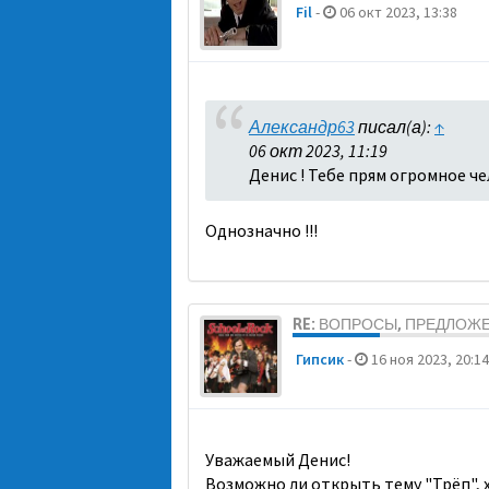
Fil
-
06 окт 2023, 13:38
Александр63
писал(а):
↑
06 окт 2023, 11:19
Денис ! Тебе прям огромное че
Однозначно !!!
RE: ВОПРОСЫ, ПРЕДЛОЖ
Гипсик
-
16 ноя 2023, 20:14
Уважаемый Денис!
Возможно ли открыть тему "Трёп", 