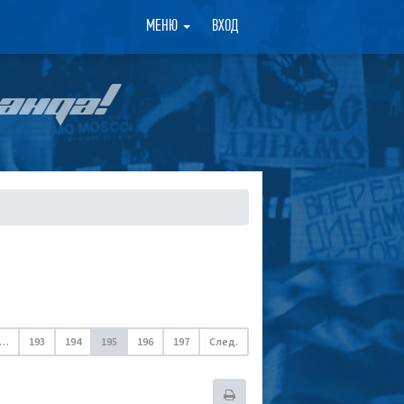
×
МЕНЮ
ВХОД
АНДА!
…
193
194
195
196
197
След.