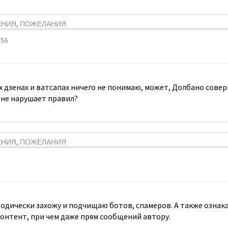
ЕНИЯ, ПОЖЕЛАНИЯ
:56
тих дзенах и ватсапах ничего не понимаю, может, Долбано сове
 не нарушает правил?
ЕНИЯ, ПОЖЕЛАНИЯ
зодически захожу и подчищаю ботов, спамеров. А также ознак
 контент, при чем даже прям сообщений автору.