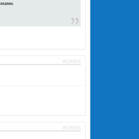
иками.
#1293515
#1293516