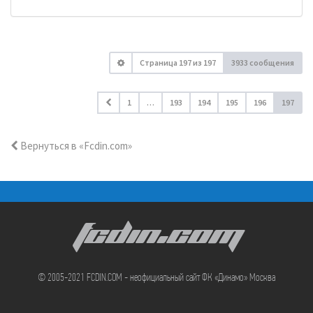
Страница
197
из
197
3933 сообщения
1
…
193
194
195
196
197
Вернуться в «Fcdin.com»
FCDIN.COM
© 2005-2021 FCDIN.COM - неофициальный сайт ФК «Динамо» Москва