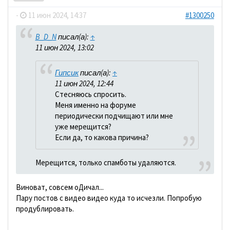
-
11 июн 2024, 14:37
#1300250
B_D_N
писал(а):
↑
11 июн 2024, 13:02
Гипсик
писал(а):
↑
11 июн 2024, 12:44
Стесняюсь спросить.
Меня именно на форуме
периодически подчищают или мне
уже мерещится?
Если да, то какова причина?
Мерещится, только спамботы удаляются.
Виноват, совсем оДичал...
Пару постов с видео видео куда то исчезли. Попробую
продублировать.