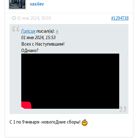
vasilev
-
01 янв 2024, 20:59
#1294738
Гипсик
писал(а):
↑
01 янв 2024, 15:53
Всех с Наступившим!
ОДнако?
С 1 по 9 января- новогоДние сборы!