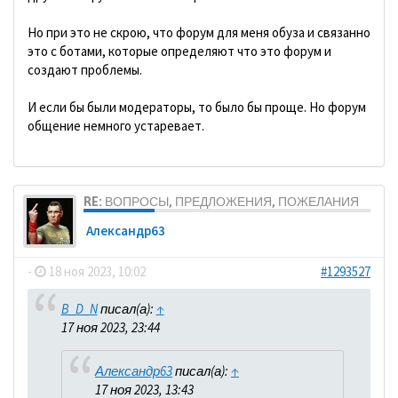
Но при это не скрою, что форум для меня обуза и связанно
это с ботами, которые определяют что это форум и
создают проблемы.
И если бы были модераторы, то было бы проще. Но форум
общение немного устаревает.
RE: ВОПРОСЫ, ПРЕДЛОЖЕНИЯ, ПОЖЕЛАНИЯ
Александр63
-
18 ноя 2023, 10:02
#1293527
B_D_N
писал(а):
↑
17 ноя 2023, 23:44
Александр63
писал(а):
↑
17 ноя 2023, 13:43