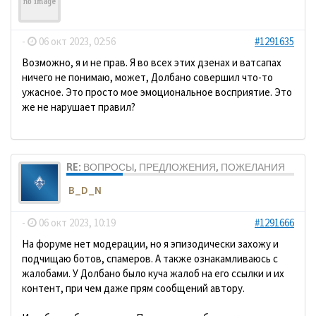
ДомосеД
-
06 окт 2023, 02:56
#1291635
Возможно, я и не прав. Я во всех этих дзенах и ватсапах
ничего не понимаю, может, Долбано совершил что-то
ужасное. Это просто мое эмоциональное восприятие. Это
же не нарушает правил?
RE: ВОПРОСЫ, ПРЕДЛОЖЕНИЯ, ПОЖЕЛАНИЯ
B_D_N
-
06 окт 2023, 10:19
#1291666
На форуме нет модерации, но я эпизодически захожу и
подчищаю ботов, спамеров. А также ознакамливаюсь с
жалобами. У Долбано было куча жалоб на его ссылки и их
контент, при чем даже прям сообщений автору.