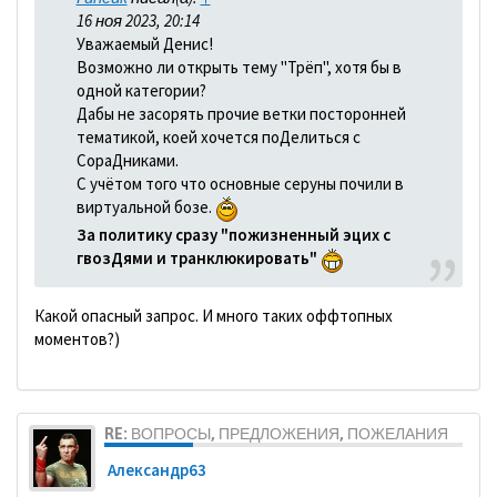
16 ноя 2023, 20:14
Уважаемый Денис!
Возможно ли открыть тему "Трёп", хотя бы в
одной категории?
Дабы не засорять прочие ветки посторонней
тематикой, коей хочется поДелиться с
СораДниками.
С учётом того что основные серуны почили в
виртуальной бозе.
За политику сразу "пожизненный эцих с
гвозДями и транклюкировать"
Какой опасный запрос. И много таких оффтопных
моментов?)
RE: ВОПРОСЫ, ПРЕДЛОЖЕНИЯ, ПОЖЕЛАНИЯ
Александр63