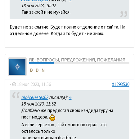
18 ноя 2023, 10:02
Так закрой и не мучайся.
Будет не закрытие. Будет полно отделение от сайта. На
отдельном домене. Когда это будет - не знаю.
RE: ВОПРОСЫ, ПРЕДЛОЖЕНИЯ, ПОЖЕЛАНИЯ
B_D_N
-
18 ноя 2023, 11:56
#1293530
albicelestes62
писал(а):
↑
18 ноя 2023, 11:52
Долбано
же предлогал свою кандидатуру на
пост модера.
А если серьезно , сайт много потерял, что
осталось только
одни разговоры о футболе.