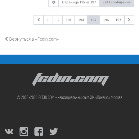
Страница
195
из
197
3933 сообщения
1
…
193
194
195
196
197
Вернуться в «Fcdin.com»
FCDIN.COM
© 2005-2021 FCDIN.COM - неофициальный сайт ФК «Динамо» Москва