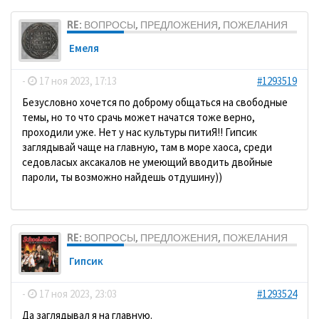
RE: ВОПРОСЫ, ПРЕДЛОЖЕНИЯ, ПОЖЕЛАНИЯ
Емеля
-
17 ноя 2023, 17:13
#1293519
Безусловно хочется по доброму общаться на свободные
темы, но то что срачь может начатся тоже верно,
проходили уже. Нет у нас культуры питиЯ!! Гипсик
заглядывай чаще на главную, там в море хаоса, среди
седовласых аксакалов не умеющий вводить двойные
пароли, ты возможно найдешь отдушину))
RE: ВОПРОСЫ, ПРЕДЛОЖЕНИЯ, ПОЖЕЛАНИЯ
Гипсик
-
17 ноя 2023, 23:03
#1293524
Да заглядывал я на главную.