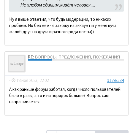
Не хлебом единым живёт человек
....
Ну я выше ответил, что будь модерации, то никаких
проблем. Но без неё - я захожу на аккаунт и у меня куча
жалоб друг на друга и разного рода посты))
RE: ВОПРОСЫ, ПРЕДЛОЖЕНИЯ, ПОЖЕЛАНИЯ
ДомосеД
-
18 ноя 2023, 22:02
#1293534
А как раньше форум работал, когда число пользователей
было в разы, а то и на порядок больше? Вопрос сам
напрашивается...