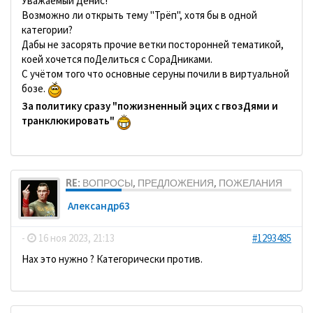
Уважаемый Денис!
Возможно ли открыть тему "Трёп", хотя бы в одной
категории?
Дабы не засорять прочие ветки посторонней тематикой,
коей хочется поДелиться с СораДниками.
С учётом того что основные серуны почили в виртуальной
бозе.
За политику сразу "пожизненный эцих с гвозДями и
транклюкировать"
RE: ВОПРОСЫ, ПРЕДЛОЖЕНИЯ, ПОЖЕЛАНИЯ
Александр63
-
16 ноя 2023, 21:13
#1293485
Нах это нужно ? Категорически против.