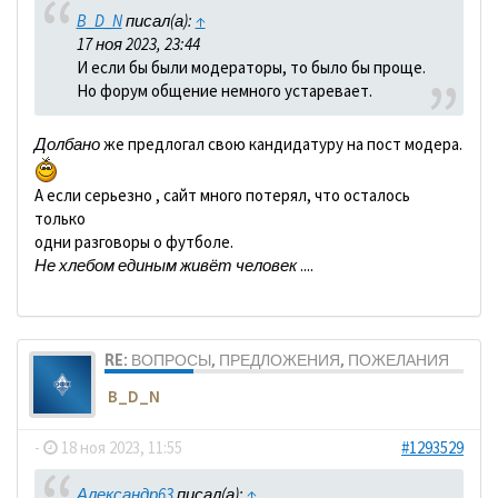
B_D_N
писал(а):
↑
17 ноя 2023, 23:44
И если бы были модераторы, то было бы проще.
Но форум общение немного устаревает.
Долбано
же предлогал свою кандидатуру на пост модера.
А если серьезно , сайт много потерял, что осталось
только
одни разговоры о футболе.
Не хлебом единым живёт человек
....
RE: ВОПРОСЫ, ПРЕДЛОЖЕНИЯ, ПОЖЕЛАНИЯ
B_D_N
-
18 ноя 2023, 11:55
#1293529
Александр63
писал(а):
↑