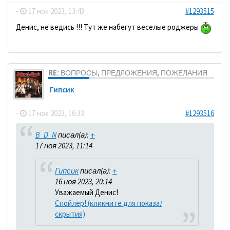
-
17 ноя 2023, 13:43
#1293515
Денис, не ведись !!! Тут же набегут веселые роджеры
RE: ВОПРОСЫ, ПРЕДЛОЖЕНИЯ, ПОЖЕЛАНИЯ
Гипсик
-
17 ноя 2023, 16:33
#1293516
B_D_N
писал(а):
↑
17 ноя 2023, 11:14
Гипсик
писал(а):
↑
16 ноя 2023, 20:14
Уважаемый Денис!
Спойлер! (кликните для показа/
скрытия)