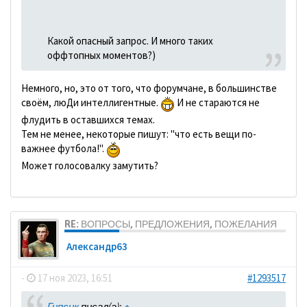
Какой опасный запрос. И много таких
оффтопных моментов?)
Немного, но, это от того, что форумчане, в большинстве
своём, люДи интеллигентные.
И не стараются не
флудить в оставшихся темах.
Тем не менее, некоторые пишут: "что есть вещи по-
важнее футбола!".
Может голосовалку замутить?
RE: ВОПРОСЫ, ПРЕДЛОЖЕНИЯ, ПОЖЕЛАНИЯ
Александр63
-
17 ноя 2023, 16:51
#1293517
Гипсик
писал(а):
↑