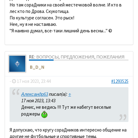
Но там сораДники на своей местечковой волне. И кто в
лес кто по Дрова. Скукотища.
По культуре согласен. Это рыск!
Нее, ну я не настаиваю.
"Я наивно думал, все-таки лишний день весны..." ©
RE: ВОПРОСЫ, ПРЕДЛОЖЕНИЯ, ПОЖЕЛАНИЯ
B_D_N
-
17 ноя 2023, 23:44
#1293525
Александр63
писал(а):
↑
17 ноя 2023, 13:43
Денис, не ведись !!! Тут же набегут веселые
роджеры
Я допускаю, что кругу сораДников интересно общение на
другие не футбольные и спортивные темы.