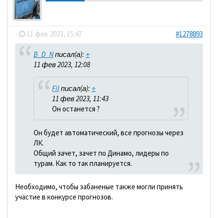
dolbano
-
11 фев 2023, 15:47
#1278893
B_D_N
писал(а):
↑
11 фев 2023, 12:08
Fil
писал(а):
↑
11 фев 2023, 11:43
Он останется ?
Он будет автоматический, все прогнозы через
ЛК.
Общий зачет, зачет по Динамо, лидеры по
турам. Как то так планируется.
Необходимо, чтобы забаненые также могли принять
участие в конкурсе прогнозов.