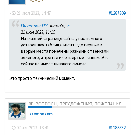
-
21 июл 2023, 14:47
#1287309
Вячеслав.РУ
писал(а):
↑
21 июл 2023, 11:15
На главной странице сайта у нас немного
устаревшая таблица висит, где первые и
вторые места помечены разными оттенками
зеленого, а третье и четвертые - синим. Это
сейчас не имеет никакого смысла
Это просто технический момент.
RE: ВОПРОСЫ, ПРЕДЛОЖЕНИЯ, ПОЖЕЛАНИЯ
kremnezem
-
07 авг 2023, 18:41
#1288832