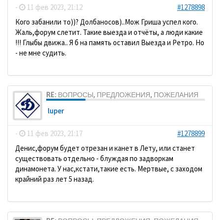
-
11 фев 2023, 21:12
#1278898
Кого забанили то))? Долбаносов)..Мож Гриша успел кого.
Жаль,форум слетит. Такие выезда и отчёты, а люди какие
!!! Глыбы движа.. Я б на память оставил Выезда и Ретро. Но
- не мне судить.
RE: ВОПРОСЫ, ПРЕДЛОЖЕНИЯ, ПОЖЕЛАНИЯ
luper
-
11 фев 2023, 21:17
#1278899
Денис,форум будет отрезан и канет в Лету, или станет
существовать отдельно - блуждая по задворкам
динамонета. У нас,кстати,такие есть. Мертвые, с заходом
крайний раз лет 5 назад.