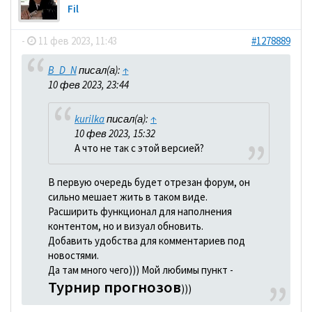
Fil
-
11 фев 2023, 11:43
#1278889
B_D_N
писал(а):
↑
10 фев 2023, 23:44
kurilka
писал(а):
↑
10 фев 2023, 15:32
А что не так с этой версией?
В первую очередь будет отрезан форум, он
сильно мешает жить в таком виде.
Расширить функционал для наполнения
контентом, но и визуал обновить.
Добавить удобства для комментариев под
новостями.
Да там много чего))) Мой любимы пункт -
Турнир прогнозов
)))