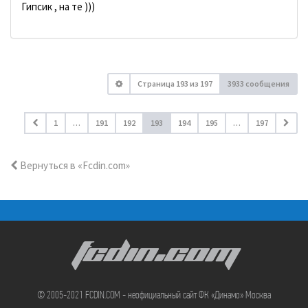
Гипсик , на те )))
Страница
193
из
197
3933 сообщения
1
…
191
192
193
194
195
…
197
Вернуться в «Fcdin.com»
FCDIN.COM
© 2005-2021 FCDIN.COM - неофициальный сайт ФК «Динамо» Москва