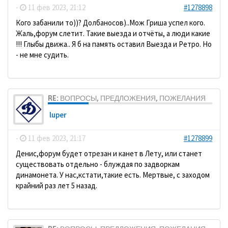
-
11 фев 2023, 21:12
#1278898
Кого забанили то))? Долбаносов)..Мож Гриша успел кого.
Жаль,форум слетит. Такие выезда и отчёты, а люди какие
!!! Глыбы движа.. Я б на память оставил Выезда и Ретро. Но
- не мне судить.
RE: ВОПРОСЫ, ПРЕДЛОЖЕНИЯ, ПОЖЕЛАНИЯ
luper
-
11 фев 2023, 21:17
#1278899
Денис,форум будет отрезан и канет в Лету, или станет
существовать отдельно - блуждая по задворкам
динамонета. У нас,кстати,такие есть. Мертвые, с заходом
крайний раз лет 5 назад.