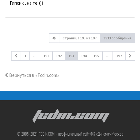
Гипсик , на те )))
Страница
193
из
197
3933 сообщения
1
…
191
192
193
194
195
…
197
Вернуться в «Fcdin.com»
FCDIN.COM
© 2005-2021 FCDIN.COM - неофициальный сайт ФК «Динамо» Москва