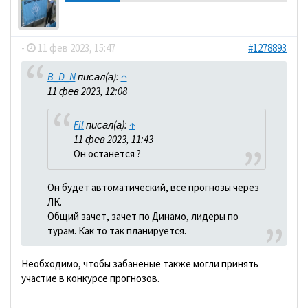
dolbano
-
11 фев 2023, 15:47
#1278893
B_D_N
писал(а):
↑
11 фев 2023, 12:08
Fil
писал(а):
↑
11 фев 2023, 11:43
Он останется ?
Он будет автоматический, все прогнозы через
ЛК.
Общий зачет, зачет по Динамо, лидеры по
турам. Как то так планируется.
Необходимо, чтобы забаненые также могли принять
участие в конкурсе прогнозов.