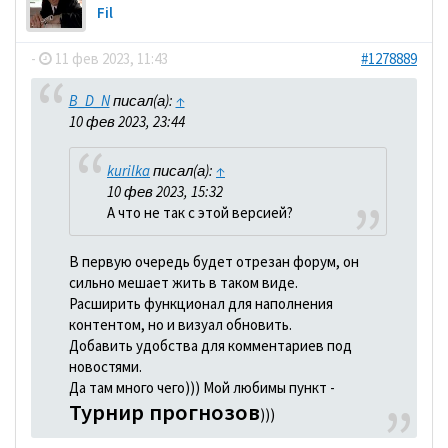
Fil
-
11 фев 2023, 11:43
#1278889
B_D_N
писал(а):
↑
10 фев 2023, 23:44
kurilka
писал(а):
↑
10 фев 2023, 15:32
А что не так с этой версией?
В первую очередь будет отрезан форум, он
сильно мешает жить в таком виде.
Расширить функционал для наполнения
контентом, но и визуал обновить.
Добавить удобства для комментариев под
новостями.
Да там много чего))) Мой любимы пункт -
Турнир прогнозов
)))