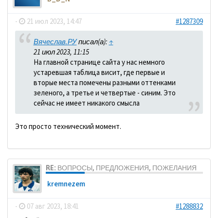
-
21 июл 2023, 14:47
#1287309
Вячеслав.РУ
писал(а):
↑
21 июл 2023, 11:15
На главной странице сайта у нас немного
устаревшая таблица висит, где первые и
вторые места помечены разными оттенками
зеленого, а третье и четвертые - синим. Это
сейчас не имеет никакого смысла
Это просто технический момент.
RE: ВОПРОСЫ, ПРЕДЛОЖЕНИЯ, ПОЖЕЛАНИЯ
kremnezem
-
07 авг 2023, 18:41
#1288832