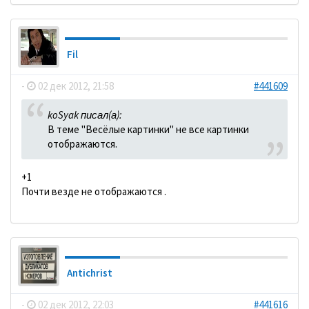
Fil
-
02 дек 2012, 21:58
#441609
koSyak писал(а):
В теме "Весёлые картинки" не все картинки
отображаются.
+1
Почти везде не отображаются .
Antichrist
-
02 дек 2012, 22:03
#441616