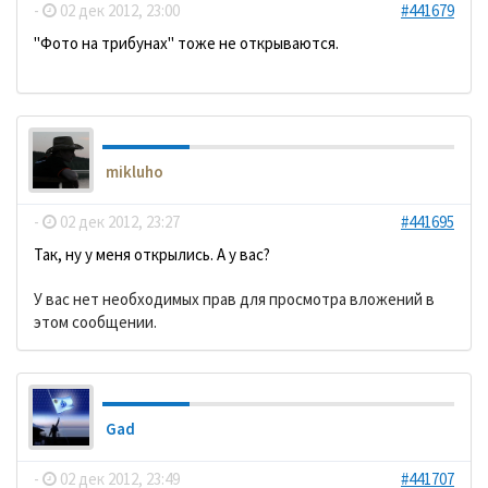
-
02 дек 2012, 23:00
#441679
"Фото на трибунах" тоже не открываются.
mikluho
-
02 дек 2012, 23:27
#441695
Так, ну у меня открылись. А у вас?
У вас нет необходимых прав для просмотра вложений в
этом сообщении.
Gad
-
02 дек 2012, 23:49
#441707