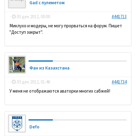
Gad с пулеметом
-
03 дек 2012, 00:00
#441713
Миклухо и модеры, не могу прорваться на форум. Пишет
"Доступ закрыт".
Фан из Казахстана
-
03 дек 2012, 01:46
#441734
У меня не отображаются аваторки многих сабжей!
Defo