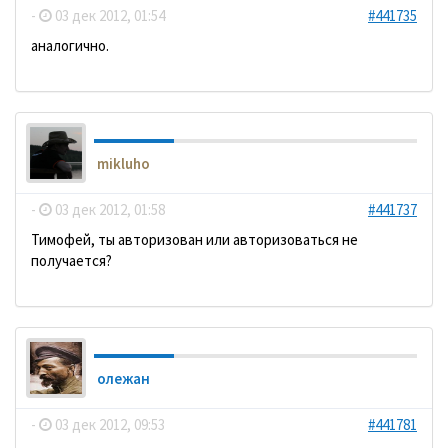
-
03 дек 2012, 01:54
#441735
аналогично.
mikluho
-
03 дек 2012, 01:58
#441737
Тимофей, ты авторизован или авторизоваться не
получается?
олежан
-
03 дек 2012, 09:53
#441781