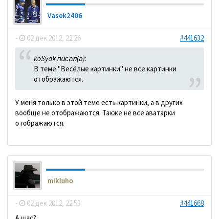
Vasek2406
-
02 дек 2012, 22:26
#441632
koSyak писал(а):
В теме "Весёлые картинки" не все картинки
отображаются.
У меня только в этой теме есть картинки, а в других
вообще не отображаются. Также не все аватарки
отображаются.
mikluho
-
02 дек 2012, 22:53
#441668
А щас?