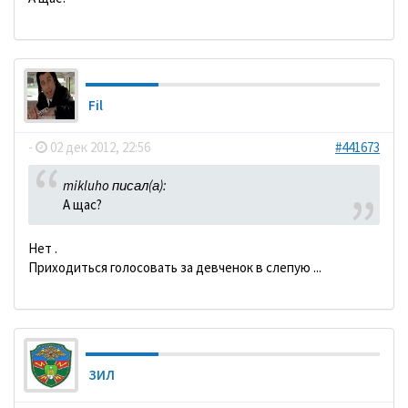
Fil
-
02 дек 2012, 22:56
#441673
mikluho писал(а):
А щас?
Нет .
Приходиться голосовать за девченок в слепую ...
ЗИЛ