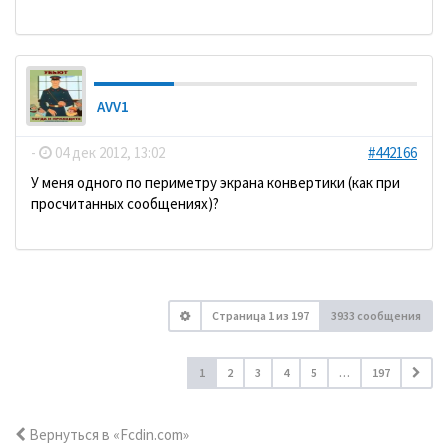
AVV1
-
04 дек 2012, 13:02
#442166
У меня одного по периметру экрана конвертики (как при
просчитанных сообщениях)?
Страница
1
из
197
3933 сообщения
1
2
3
4
5
…
197
Вернуться в «Fcdin.com»