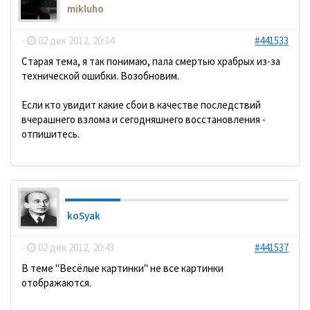
mikluho
-
02 дек 2012, 20:34
#441533
Старая тема, я так понимаю, пала смертью храбрых из-за
технической ошибки. Возобновим.
Если кто увидит какие сбои в качестве последствий
вчерашнего взлома и сегодняшнего восстановления -
отпишитесь.
koSyak
-
02 дек 2012, 20:43
#441537
В теме "Весёлые картинки" не все картинки
отображаются.