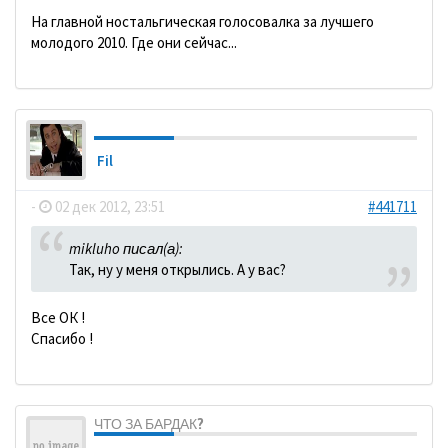
На главной ностальгическая голосовалка за лучшего
молодого 2010. Где они сейчас...
Fil
-
02 дек 2012, 23:51
#441711
mikluho писал(а):
Так, ну у меня открылись. А у вас?
Все ОК !
Спасибо !
ЧТО ЗА БАРДАК?