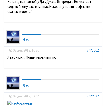
Кстати, на главной у ДжуДжака 6 передач. Не хватает
седьмой, ему засчитан пас Кокорину при штрафном в
свиные ворота.))
Gad
-
03 дек 2012, 10:30
#441802
Я вернулся. Пойду крови выпью.
Gad
-
03 дек 2012, 23:44
#442072