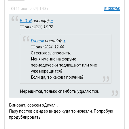
-
11 июн 2024, 14:37
#1300250
B_D_N
писал(а):
↑
11 июн 2024, 13:02
Гипсик
писал(а):
↑
11 июн 2024, 12:44
Стесняюсь спросить.
Меня именно на форуме
периодически подчищают или мне
уже мерещится?
Если да, то какова причина?
Мерещится, только спамботы удаляются.
Виноват, совсем оДичал...
Пару постов с видео видео куда то исчезли. Попробую
продублировать.