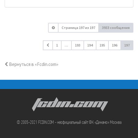
Страница
197
из
197
3933 сообщения
1
…
193
194
195
196
197
Вернуться в «Fcdin.com»
FCDIN.COM
© 2005-2021 FCDIN.COM - неофициальный сайт ФК «Динамо» Москва