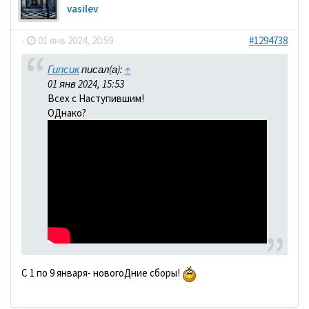
vasilev
-
01 янв 2024, 20:59
#1294738
Гипсик
писал(а):
↑
01 янв 2024, 15:53
Всех с Наступившим!
ОДнако?
С 1 по 9 января- новогоДние сборы!