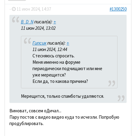
-
11 июн 2024, 14:37
#1300250
B_D_N
писал(а):
↑
11 июн 2024, 13:02
Гипсик
писал(а):
↑
11 июн 2024, 12:44
Стесняюсь спросить.
Меня именно на форуме
периодически подчищают или мне
уже мерещится?
Если да, то какова причина?
Мерещится, только спамботы удаляются.
Виноват, совсем оДичал...
Пару постов с видео видео куда то исчезли. Попробую
продублировать.