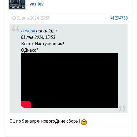
vasilev
-
01 янв 2024, 20:59
#1294738
Гипсик
писал(а):
↑
01 янв 2024, 15:53
Всех с Наступившим!
ОДнако?
С 1 по 9 января- новогоДние сборы!