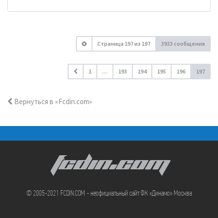
Страница
197
из
197
3933 сообщения
1
…
193
194
195
196
197
Вернуться в «Fcdin.com»
FCDIN.COM
© 2005-2021 FCDIN.COM - неофициальный сайт ФК «Динамо» Москва