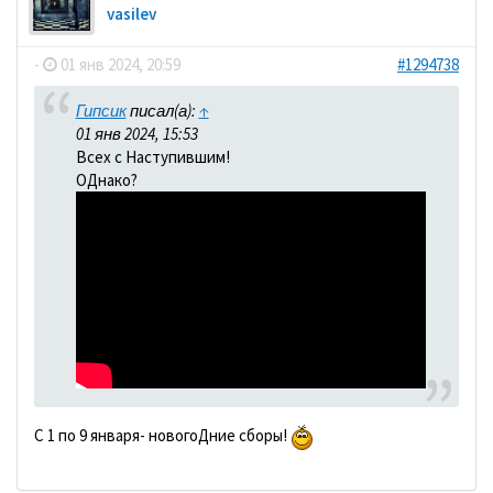
vasilev
-
01 янв 2024, 20:59
#1294738
Гипсик
писал(а):
↑
01 янв 2024, 15:53
Всех с Наступившим!
ОДнако?
С 1 по 9 января- новогоДние сборы!