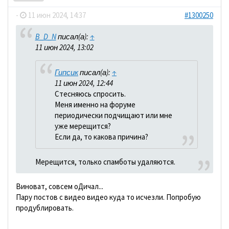
-
11 июн 2024, 14:37
#1300250
B_D_N
писал(а):
↑
11 июн 2024, 13:02
Гипсик
писал(а):
↑
11 июн 2024, 12:44
Стесняюсь спросить.
Меня именно на форуме
периодически подчищают или мне
уже мерещится?
Если да, то какова причина?
Мерещится, только спамботы удаляются.
Виноват, совсем оДичал...
Пару постов с видео видео куда то исчезли. Попробую
продублировать.