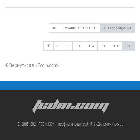
Страница
197
из
197
3933 сообщения
1
…
193
194
195
196
197
Вернуться в «Fcdin.com»
FCDIN.COM
© 2005-2021 FCDIN.COM - неофициальный сайт ФК «Динамо» Москва