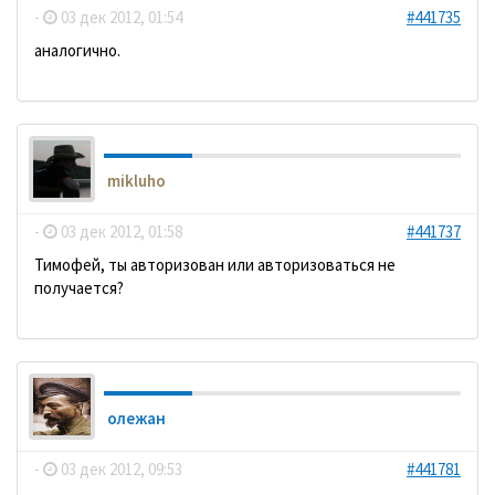
-
03 дек 2012, 01:54
#441735
аналогично.
mikluho
-
03 дек 2012, 01:58
#441737
Тимофей, ты авторизован или авторизоваться не
получается?
олежан
-
03 дек 2012, 09:53
#441781