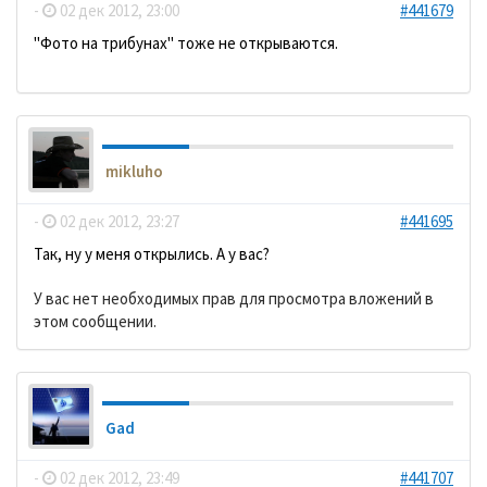
-
02 дек 2012, 23:00
#441679
"Фото на трибунах" тоже не открываются.
mikluho
-
02 дек 2012, 23:27
#441695
Так, ну у меня открылись. А у вас?
У вас нет необходимых прав для просмотра вложений в
этом сообщении.
Gad
-
02 дек 2012, 23:49
#441707