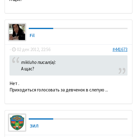
Fil
-
02 дек 2012, 22:56
#441673
mikluho писал(а):
А щас?
Нет .
Приходиться голосовать за девченок в слепую ...
ЗИЛ