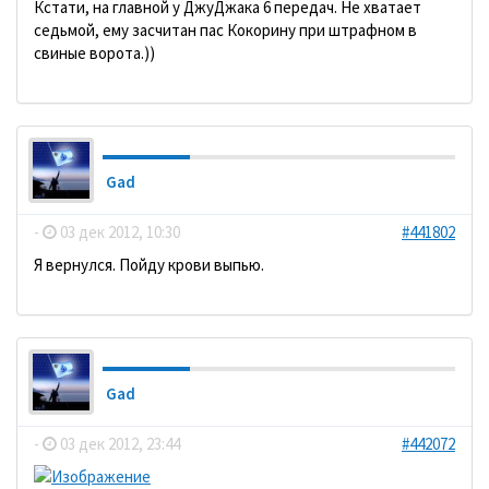
Кстати, на главной у ДжуДжака 6 передач. Не хватает
седьмой, ему засчитан пас Кокорину при штрафном в
свиные ворота.))
Gad
-
03 дек 2012, 10:30
#441802
Я вернулся. Пойду крови выпью.
Gad
-
03 дек 2012, 23:44
#442072