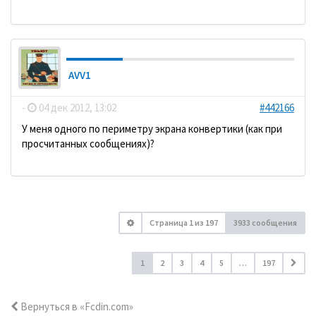
AVV1
-
04 дек 2012, 13:02
#442166
У меня одного по периметру экрана конвертики (как при
просчитанных сообщениях)?
Страница
1
из
197
3933 сообщения
1
2
3
4
5
…
197
Вернуться в «Fcdin.com»