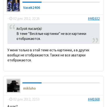
Vasek2406
-
02 дек 2012, 22:26
#441632
koSyak писал(а):
В теме "Весёлые картинки" не все картинки
отображаются.
У меня только в этой теме есть картинки, а в других
вообще не отображаются. Также не все аватарки
отображаются.
mikluho
-
02 дек 2012, 22:53
#441668
А щас?