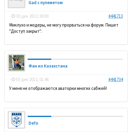
Gad с пулеметом
-
03 дек 2012, 00:00
#441713
Миклухо и модеры, не могу прорваться на форум. Пишет
"Доступ закрыт".
Фан из Казахстана
-
03 дек 2012, 01:46
#441734
У меня не отображаются аваторки многих сабжей!
Defo