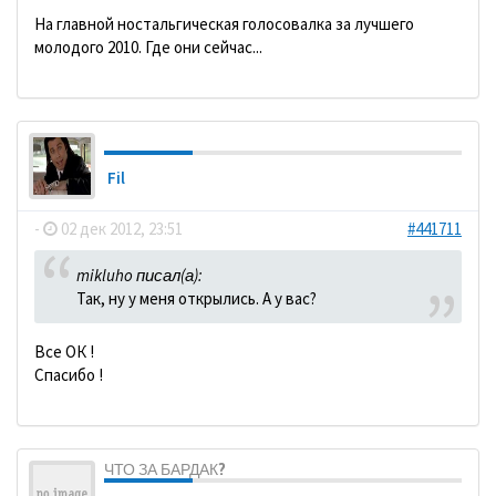
На главной ностальгическая голосовалка за лучшего
молодого 2010. Где они сейчас...
Fil
-
02 дек 2012, 23:51
#441711
mikluho писал(а):
Так, ну у меня открылись. А у вас?
Все ОК !
Спасибо !
ЧТО ЗА БАРДАК?