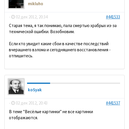
mikluho
-
02 дек 2012, 20:34
#441533
Старая тема, я так понимаю, пала смертью храбрых из-за
технической ошибки. Возобновим.
Если кто увидит какие сбои в качестве последствий
вчерашнего взлома и сегодняшнего восстановления -
отпишитесь.
koSyak
-
02 дек 2012, 20:43
#441537
В теме "Весёлые картинки" не все картинки
отображаются.