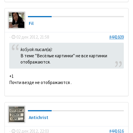
Fil
-
02 дек 2012, 21:58
#441609
koSyak писал(а):
В теме "Весёлые картинки" не все картинки
отображаются.
+1
Почти везде не отображаются .
Antichrist
-
02 дек 2012, 22:03
#441616