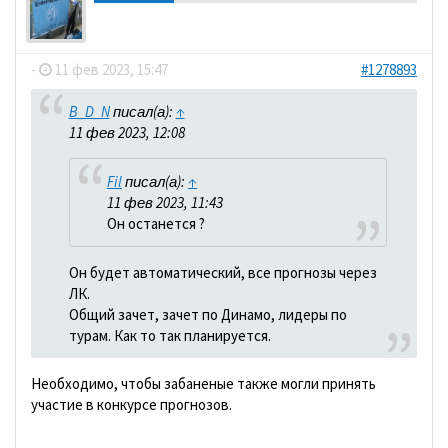
dolbano
-
11 фев 2023, 15:47
#1278893
B_D_N
писал(а):
↑
11 фев 2023, 12:08
Fil
писал(а):
↑
11 фев 2023, 11:43
Он останется ?
Он будет автоматический, все прогнозы через
ЛК.
Общий зачет, зачет по Динамо, лидеры по
турам. Как то так планируется.
Необходимо, чтобы забаненые также могли принять
участие в конкурсе прогнозов.