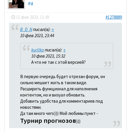
Fil
-
11 фев 2023, 11:43
#1278889
B_D_N
писал(а):
↑
10 фев 2023, 23:44
kurilka
писал(а):
↑
10 фев 2023, 15:32
А что не так с этой версией?
В первую очередь будет отрезан форум, он
сильно мешает жить в таком виде.
Расширить функционал для наполнения
контентом, но и визуал обновить.
Добавить удобства для комментариев под
новостями.
Да там много чего))) Мой любимы пункт -
Турнир прогнозов
)))