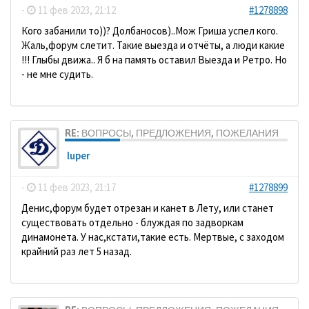
-
11 фев 2023, 21:12
#1278898
Кого забанили то))? Долбаносов)..Мож Гриша успел кого.
Жаль,форум слетит. Такие выезда и отчёты, а люди какие
!!! Глыбы движа.. Я б на память оставил Выезда и Ретро. Но
- не мне судить.
RE: ВОПРОСЫ, ПРЕДЛОЖЕНИЯ, ПОЖЕЛАНИЯ
luper
-
11 фев 2023, 21:17
#1278899
Денис,форум будет отрезан и канет в Лету, или станет
существовать отдельно - блуждая по задворкам
динамонета. У нас,кстати,такие есть. Мертвые, с заходом
крайний раз лет 5 назад.