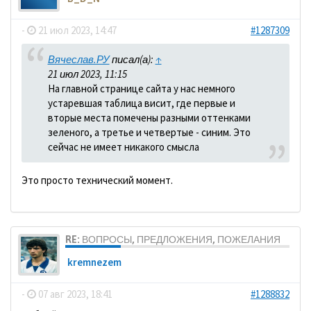
-
21 июл 2023, 14:47
#1287309
Вячеслав.РУ
писал(а):
↑
21 июл 2023, 11:15
На главной странице сайта у нас немного
устаревшая таблица висит, где первые и
вторые места помечены разными оттенками
зеленого, а третье и четвертые - синим. Это
сейчас не имеет никакого смысла
Это просто технический момент.
RE: ВОПРОСЫ, ПРЕДЛОЖЕНИЯ, ПОЖЕЛАНИЯ
kremnezem
-
07 авг 2023, 18:41
#1288832