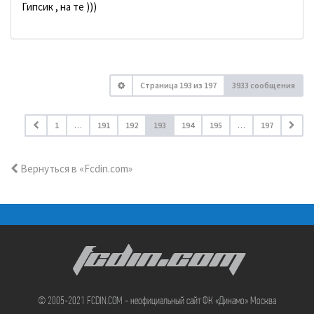
Гипсик , на те )))
Страница
193
из
197
3933 сообщения
1
…
191
192
193
194
195
…
197
Вернуться в «Fcdin.com»
FCDIN.COM
© 2005-2021 FCDIN.COM - неофициальный сайт ФК «Динамо» Москва