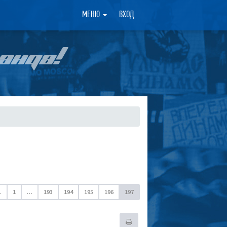
×
МЕНЮ
ВХОД
АНДА!
.
1
…
193
194
195
196
197