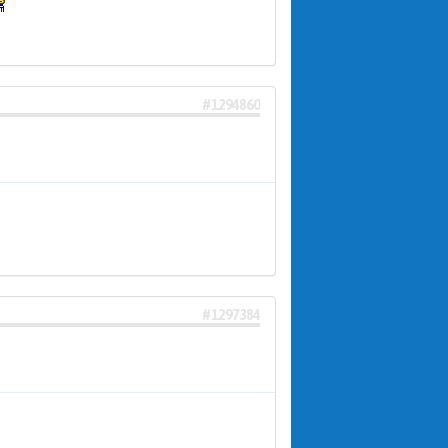
#1294860
#1297384