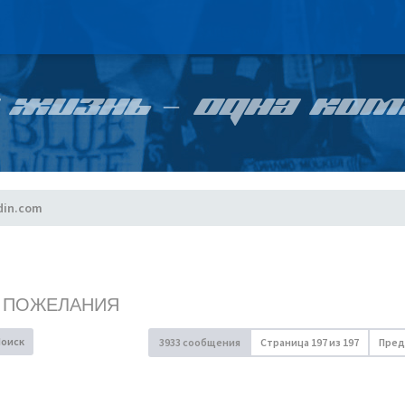
 ЖИЗНЬ – ОДНА КОМ
din.com
, ПОЖЕЛАНИЯ
Поиск
3933 сообщения
Страница
197
из
197
Пред