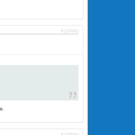
#1297443
о.
#1300246