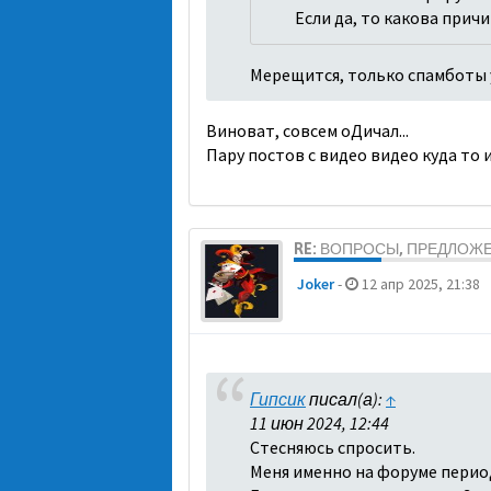
Если да, то какова прич
Мерещится, только спамботы 
Виноват, совсем оДичал...
Пару постов с видео видео куда то
RE: ВОПРОСЫ, ПРЕДЛОЖ
Joker
-
12 апр 2025, 21:38
Гипсик
писал(а):
↑
11 июн 2024, 12:44
Стесняюсь спросить.
Меня именно на форуме перио