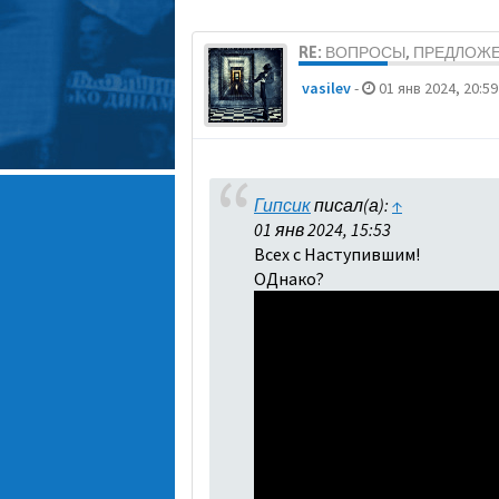
RE: ВОПРОСЫ, ПРЕДЛОЖ
vasilev
-
01 янв 2024, 20:59
Гипсик
писал(а):
↑
01 янв 2024, 15:53
Всех с Наступившим!
ОДнако?