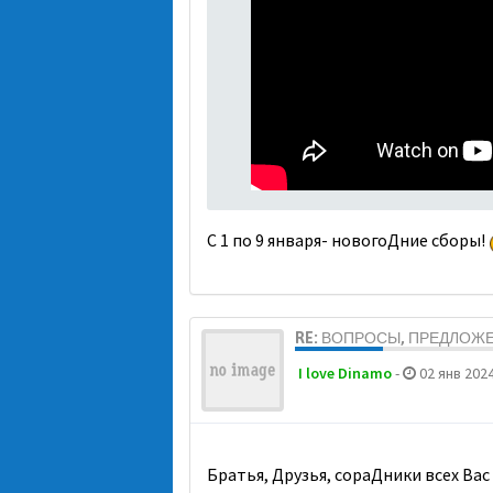
С 1 по 9 января- новогоДние сборы!
RE: ВОПРОСЫ, ПРЕДЛОЖ
I love Dinamo
-
02 янв 2024
Братья, Друзья, сораДники всех Вас