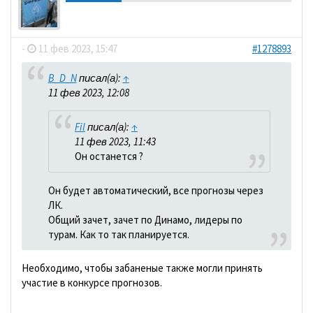
dolbano
-
11 фев 2023, 15:47
#1278893
B_D_N
писал(а):
↑
11 фев 2023, 12:08
Fil
писал(а):
↑
11 фев 2023, 11:43
Он останется ?
Он будет автоматический, все прогнозы через
ЛК.
Общий зачет, зачет по Динамо, лидеры по
турам. Как то так планируется.
Необходимо, чтобы забаненые также могли принять
участие в конкурсе прогнозов.