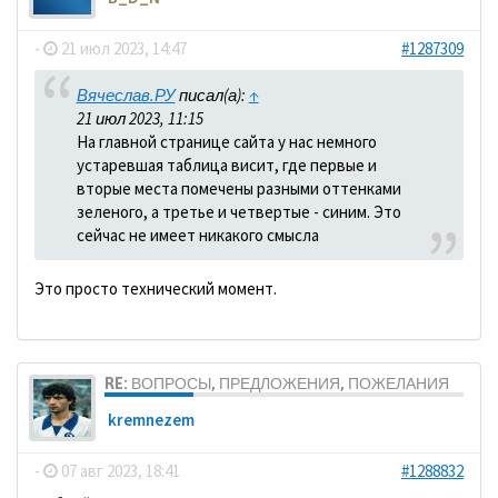
-
21 июл 2023, 14:47
#1287309
Вячеслав.РУ
писал(а):
↑
21 июл 2023, 11:15
На главной странице сайта у нас немного
устаревшая таблица висит, где первые и
вторые места помечены разными оттенками
зеленого, а третье и четвертые - синим. Это
сейчас не имеет никакого смысла
Это просто технический момент.
RE: ВОПРОСЫ, ПРЕДЛОЖЕНИЯ, ПОЖЕЛАНИЯ
kremnezem
-
07 авг 2023, 18:41
#1288832