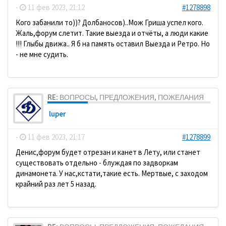
-
11 фев 2023, 21:12
#1278898
Кого забанили то))? Долбаносов)..Мож Гриша успел кого.
Жаль,форум слетит. Такие выезда и отчёты, а люди какие
!!! Глыбы движа.. Я б на память оставил Выезда и Ретро. Но
- не мне судить.
RE: ВОПРОСЫ, ПРЕДЛОЖЕНИЯ, ПОЖЕЛАНИЯ
luper
-
11 фев 2023, 21:17
#1278899
Денис,форум будет отрезан и канет в Лету, или станет
существовать отдельно - блуждая по задворкам
динамонета. У нас,кстати,такие есть. Мертвые, с заходом
крайний раз лет 5 назад.