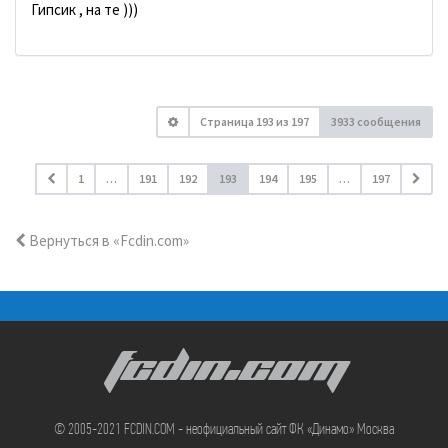
Гипсик , на те )))
Страница
193
из
197
3933 сообщения
1
…
191
192
193
194
195
…
197
Вернуться в «Fcdin.com»
FCDIN.COM
© 2005-2021 FCDIN.COM - неофициальный сайт ФК «Динамо» Москва