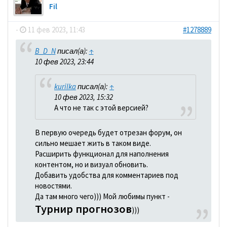
Fil
-
11 фев 2023, 11:43
#1278889
B_D_N
писал(а):
↑
10 фев 2023, 23:44
kurilka
писал(а):
↑
10 фев 2023, 15:32
А что не так с этой версией?
В первую очередь будет отрезан форум, он
сильно мешает жить в таком виде.
Расширить функционал для наполнения
контентом, но и визуал обновить.
Добавить удобства для комментариев под
новостями.
Да там много чего))) Мой любимы пункт -
Турнир прогнозов
)))