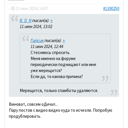
-
11 июн 2024, 14:37
#1300250
B_D_N
писал(а):
↑
11 июн 2024, 13:02
Гипсик
писал(а):
↑
11 июн 2024, 12:44
Стесняюсь спросить.
Меня именно на форуме
периодически подчищают или мне
уже мерещится?
Если да, то какова причина?
Мерещится, только спамботы удаляются.
Виноват, совсем оДичал...
Пару постов с видео видео куда то исчезли. Попробую
продублировать.