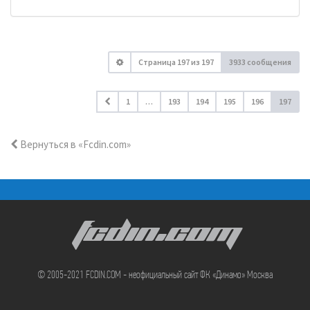
Страница
197
из
197
3933 сообщения
1
…
193
194
195
196
197
Вернуться в «Fcdin.com»
FCDIN.COM
© 2005-2021 FCDIN.COM - неофициальный сайт ФК «Динамо» Москва