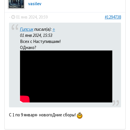
vasilev
-
01 янв 2024, 20:59
#1294738
Гипсик
писал(а):
↑
01 янв 2024, 15:53
Всех с Наступившим!
ОДнако?
С 1 по 9 января- новогоДние сборы!