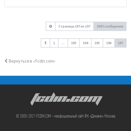
Страница
197
из
197
3933 сообщения
1
…
193
194
195
196
197
Вернуться в «Fcdin.com»
FCDIN.COM
© 2005-2021 FCDIN.COM - неофициальный сайт ФК «Динамо» Москва