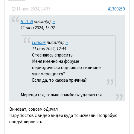
-
11 июн 2024, 14:37
#1300250
B_D_N
писал(а):
↑
11 июн 2024, 13:02
Гипсик
писал(а):
↑
11 июн 2024, 12:44
Стесняюсь спросить.
Меня именно на форуме
периодически подчищают или мне
уже мерещится?
Если да, то какова причина?
Мерещится, только спамботы удаляются.
Виноват, совсем оДичал...
Пару постов с видео видео куда то исчезли. Попробую
продублировать.