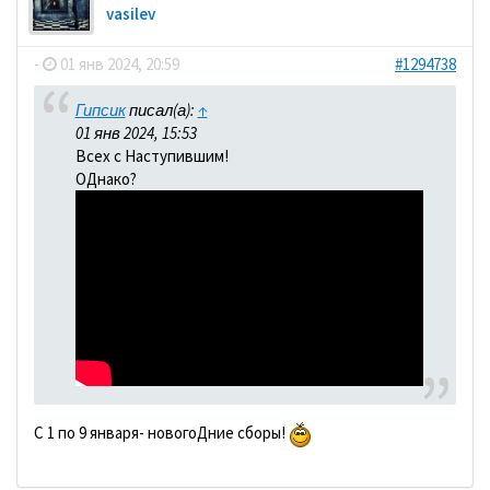
vasilev
-
01 янв 2024, 20:59
#1294738
Гипсик
писал(а):
↑
01 янв 2024, 15:53
Всех с Наступившим!
ОДнако?
С 1 по 9 января- новогоДние сборы!