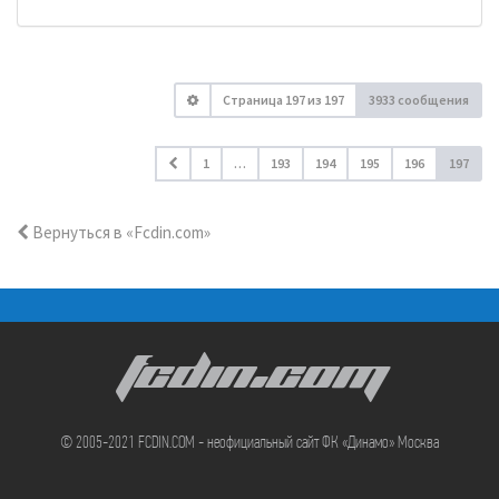
Страница
197
из
197
3933 сообщения
1
…
193
194
195
196
197
Вернуться в «Fcdin.com»
FCDIN.COM
© 2005-2021 FCDIN.COM - неофициальный сайт ФК «Динамо» Москва