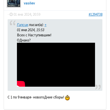
vasilev
-
01 янв 2024, 20:59
#1294738
Гипсик
писал(а):
↑
01 янв 2024, 15:53
Всех с Наступившим!
ОДнако?
С 1 по 9 января- новогоДние сборы!