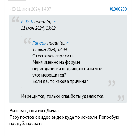
-
11 июн 2024, 14:37
#1300250
B_D_N
писал(а):
↑
11 июн 2024, 13:02
Гипсик
писал(а):
↑
11 июн 2024, 12:44
Стесняюсь спросить.
Меня именно на форуме
периодически подчищают или мне
уже мерещится?
Если да, то какова причина?
Мерещится, только спамботы удаляются.
Виноват, совсем оДичал...
Пару постов с видео видео куда то исчезли. Попробую
продублировать.