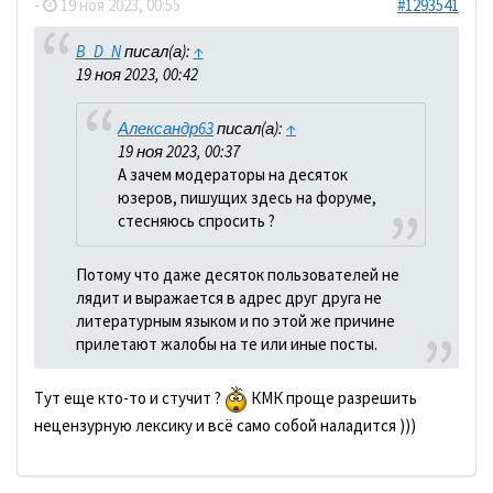
-
19 ноя 2023, 00:55
#1293541
B_D_N
писал(а):
↑
19 ноя 2023, 00:42
Александр63
писал(а):
↑
19 ноя 2023, 00:37
А зачем модераторы на десяток
юзеров, пишущих здесь на форуме,
стесняюсь спросить ?
Потому что даже десяток пользователей не
лядит и выражается в адрес друг друга не
литературным языком и по этой же причине
прилетают жалобы на те или иные посты.
Тут еще кто-то и стучит ?
КМК проще разрешить
нецензурную лексику и всё само собой наладится )))