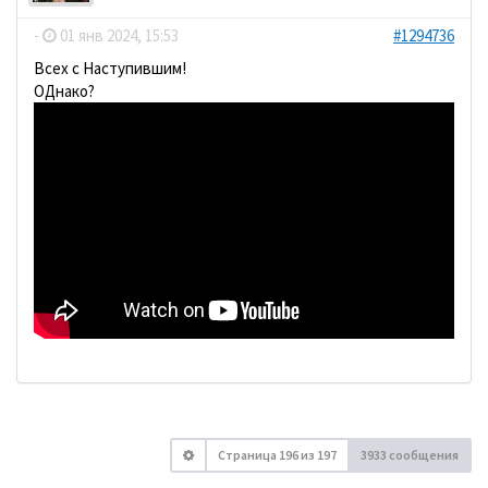
-
01 янв 2024, 15:53
#1294736
Всех с Наступившим!
ОДнако?
Страница
196
из
197
3933 сообщения