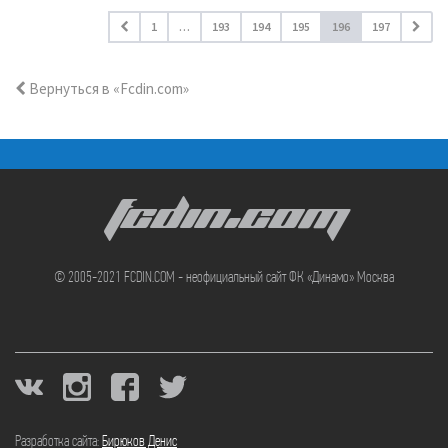
1
…
193
194
195
196
197
Вернуться в «Fcdin.com»
FCDIN.COM
© 2005-2021 FCDIN.COM - неофициальный сайт ФК «Динамо» Москва
Разработка сайта:
Бирюков Денис