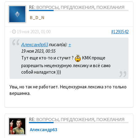
RE: ВОПРОСЫ, ПРЕДЛОЖЕНИЯ, ПОЖЕЛАНИЯ
B_D_N
-
19 ноя 2023, 01:00
#1293542
Александр63
писал(а):
↑
19 ноя 2023, 00:55
Тут еще кто-то и стучит ?
КМК проще
разрешить нецензурную лексику и всё само
собой наладится )))
Увы, но так не работает. Нецензурная лексика это только
вершинка.
RE: ВОПРОСЫ, ПРЕДЛОЖЕНИЯ, ПОЖЕЛАНИЯ
Александр63