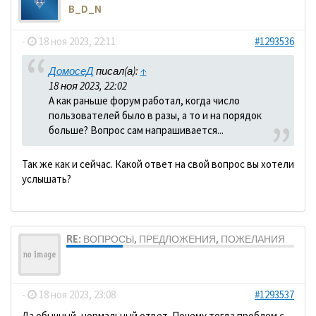
B_D_N
-
18 ноя 2023, 22:11
#1293536
ДомосеД
писал(а):
↑
18 ноя 2023, 22:02
А как раньше форум работал, когда число
пользователей было в разы, а то и на порядок
больше? Вопрос сам напрашивается...
Так же как и сейчас. Какой ответ на свой вопрос вы хотели
услышать?
RE: ВОПРОСЫ, ПРЕДЛОЖЕНИЯ, ПОЖЕЛАНИЯ
ДомосеД
-
18 ноя 2023, 23:08
#1293537
Да обычный, нормальный ответ. Почему тогда проблем с