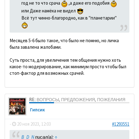
год не то что срача
,а даже его подобия
или Даже намёка не видел
Всё тут чинно-благородно, как в "планетарии"
Месяцев 5-6 было такое, что было не помню, но личка
была завалена жалобами.
Суть проста, для увеличения тем общения нужно хоть
какое-то модерирование, как минимум просто чтобы был
стоп-фактор для возможных срачей.
RE: ВОПРОСЫ, ПРЕДЛОЖЕНИЯ, ПОЖЕЛАНИЯ
Гипсик
-
20 ноя 2023, 12:03
#1293551
B_D_N
писал(а):
↑