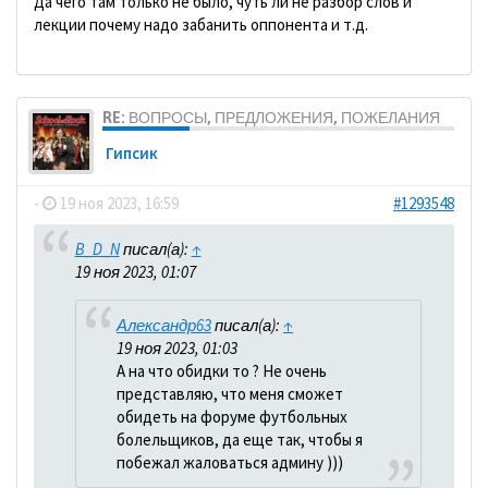
Да чего там только не было, чуть ли не разбор слов и
лекции почему надо забанить оппонента и т.д.
RE: ВОПРОСЫ, ПРЕДЛОЖЕНИЯ, ПОЖЕЛАНИЯ
Гипсик
-
19 ноя 2023, 16:59
#1293548
B_D_N
писал(а):
↑
19 ноя 2023, 01:07
Александр63
писал(а):
↑
19 ноя 2023, 01:03
А на что обидки то ? Не очень
представляю, что меня сможет
обидеть на форуме футбольных
болельщиков, да еще так, чтобы я
побежал жаловаться админу )))