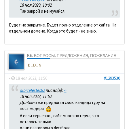
18 ноя 2023, 10:02
Так закрой и не мучайся.
Будет не закрытие. Будет полно отделение от сайта. На
отдельном домене. Когда это будет - не знаю.
RE: ВОПРОСЫ, ПРЕДЛОЖЕНИЯ, ПОЖЕЛАНИЯ
B_D_N
-
18 ноя 2023, 11:56
#1293530
albicelestes62
писал(а):
↑
18 ноя 2023, 11:52
Долбано
же предлогал свою кандидатуру на
пост модера.
А если серьезно , сайт много потерял, что
осталось только
одни разговоры о футболе.