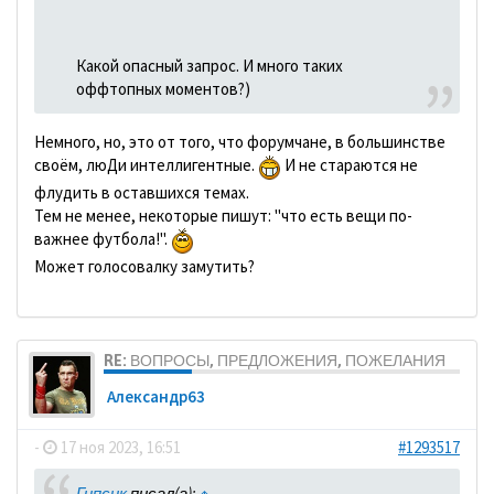
Какой опасный запрос. И много таких
оффтопных моментов?)
Немного, но, это от того, что форумчане, в большинстве
своём, люДи интеллигентные.
И не стараются не
флудить в оставшихся темах.
Тем не менее, некоторые пишут: "что есть вещи по-
важнее футбола!".
Может голосовалку замутить?
RE: ВОПРОСЫ, ПРЕДЛОЖЕНИЯ, ПОЖЕЛАНИЯ
Александр63
-
17 ноя 2023, 16:51
#1293517
Гипсик
писал(а):
↑