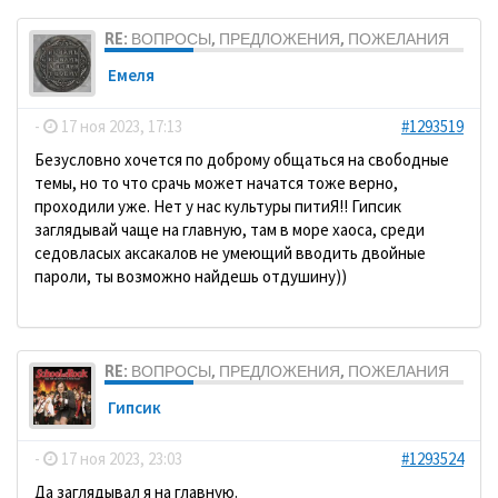
RE: ВОПРОСЫ, ПРЕДЛОЖЕНИЯ, ПОЖЕЛАНИЯ
Емеля
-
17 ноя 2023, 17:13
#1293519
Безусловно хочется по доброму общаться на свободные
темы, но то что срачь может начатся тоже верно,
проходили уже. Нет у нас культуры питиЯ!! Гипсик
заглядывай чаще на главную, там в море хаоса, среди
седовласых аксакалов не умеющий вводить двойные
пароли, ты возможно найдешь отдушину))
RE: ВОПРОСЫ, ПРЕДЛОЖЕНИЯ, ПОЖЕЛАНИЯ
Гипсик
-
17 ноя 2023, 23:03
#1293524
Да заглядывал я на главную.