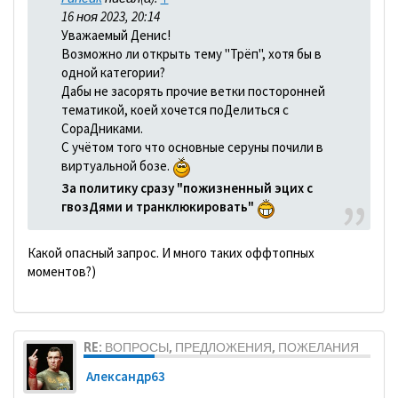
16 ноя 2023, 20:14
Уважаемый Денис!
Возможно ли открыть тему "Трёп", хотя бы в
одной категории?
Дабы не засорять прочие ветки посторонней
тематикой, коей хочется поДелиться с
СораДниками.
С учётом того что основные серуны почили в
виртуальной бозе.
За политику сразу "пожизненный эцих с
гвозДями и транклюкировать"
Какой опасный запрос. И много таких оффтопных
моментов?)
RE: ВОПРОСЫ, ПРЕДЛОЖЕНИЯ, ПОЖЕЛАНИЯ
Александр63