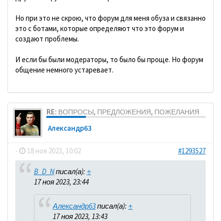
Но при это не скрою, что форум для меня обуза и связанно
это с ботами, которые определяют что это форум и
создают проблемы.
И если бы были модераторы, то было бы проще. Но форум
общение немного устаревает.
RE: ВОПРОСЫ, ПРЕДЛОЖЕНИЯ, ПОЖЕЛАНИЯ
Александр63
-
18 ноя 2023, 10:02
#1293527
B_D_N
писал(а):
↑
17 ноя 2023, 23:44
Александр63
писал(а):
↑
17 ноя 2023, 13:43