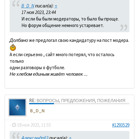
B_D_N
писал(а):
↑
17 ноя 2023, 23:44
И если бы были модераторы, то было бы проще.
Но форум общение немного устаревает.
Долбано
же предлогал свою кандидатуру на пост модера.
А если серьезно , сайт много потерял, что осталось
только
одни разговоры о футболе.
Не хлебом единым живёт человек
....
RE: ВОПРОСЫ, ПРЕДЛОЖЕНИЯ, ПОЖЕЛАНИЯ
B_D_N
-
18 ноя 2023, 11:55
#1293529
Александр63
писал(а):
↑