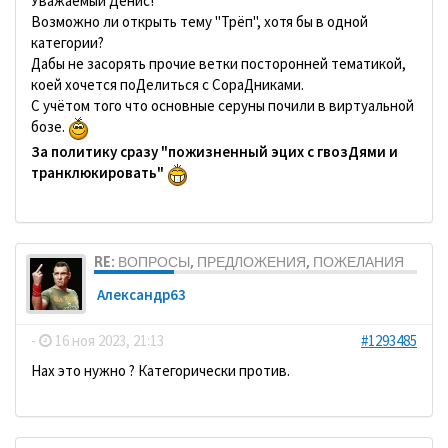
Уважаемый Денис!
Возможно ли открыть тему "Трёп", хотя бы в одной
категории?
Дабы не засорять прочие ветки посторонней тематикой,
коей хочется поДелиться с СораДниками.
С учётом того что основные серуны почили в виртуальной
бозе.
За политику сразу "пожизненный эцих с гвозДями и
транклюкировать"
RE: ВОПРОСЫ, ПРЕДЛОЖЕНИЯ, ПОЖЕЛАНИЯ
Александр63
-
16 ноя 2023, 21:13
#1293485
Нах это нужно ? Категорически против.