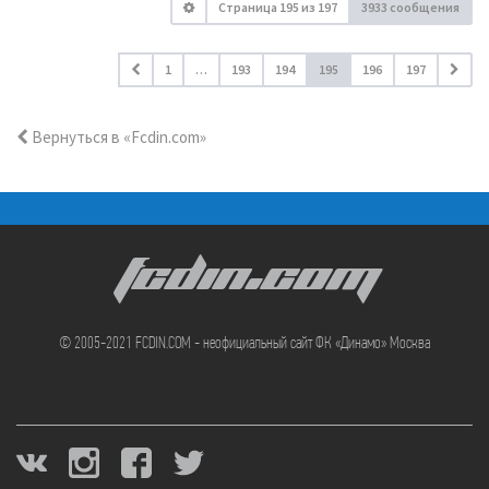
Страница
195
из
197
3933 сообщения
1
…
193
194
195
196
197
Вернуться в «Fcdin.com»
FCDIN.COM
© 2005-2021 FCDIN.COM - неофициальный сайт ФК «Динамо» Москва