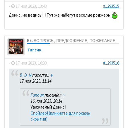
-
17 ноя 2023, 13:43
#1293515
Денис, не ведись !!! Тут же набегут веселые роджеры
RE: ВОПРОСЫ, ПРЕДЛОЖЕНИЯ, ПОЖЕЛАНИЯ
Гипсик
-
17 ноя 2023, 16:33
#1293516
B_D_N
писал(а):
↑
17 ноя 2023, 11:14
Гипсик
писал(а):
↑
16 ноя 2023, 20:14
Уважаемый Денис!
Спойлер! (кликните для показа/
скрытия)