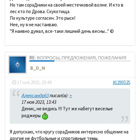
Но там сораДники на своей местечковой волне. И кто в
лес кто по Дрова. Скукотища.
По культуре согласен. Это рыск!
Нее, ну я не настаиваю.
"Я наивно думал, все-таки лишний день весны..." ©
RE: ВОПРОСЫ, ПРЕДЛОЖЕНИЯ, ПОЖЕЛАНИЯ
B_D_N
-
17 ноя 2023, 23:44
#1293525
Александр63
писал(а):
↑
17 ноя 2023, 13:43
Денис, не ведись !!! Тут же набегут веселые
роджеры
Я допускаю, что кругу сораДников интересно общение на
другие не футбольные и спортивные темы.