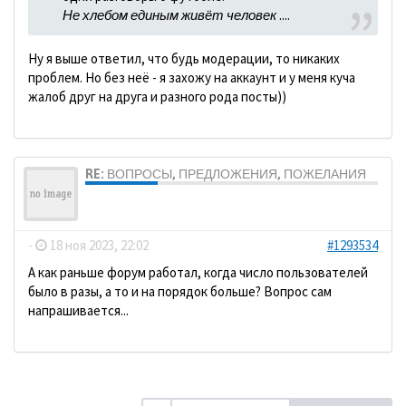
Не хлебом единым живёт человек
....
Ну я выше ответил, что будь модерации, то никаких
проблем. Но без неё - я захожу на аккаунт и у меня куча
жалоб друг на друга и разного рода посты))
RE: ВОПРОСЫ, ПРЕДЛОЖЕНИЯ, ПОЖЕЛАНИЯ
ДомосеД
-
18 ноя 2023, 22:02
#1293534
А как раньше форум работал, когда число пользователей
было в разы, а то и на порядок больше? Вопрос сам
напрашивается...