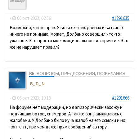
ДомосеД
-
06 окт 2023, 02:56
#1291635
Возможно, я и не прав. Я во всех этих дзенах и ватсапах
ничего не понимаю, может, Долбано совершил что-то
ужасное. Это просто мое эмоциональное восприятие. Это
же не нарушает правил?
RE: ВОПРОСЫ, ПРЕДЛОЖЕНИЯ, ПОЖЕЛАНИЯ
B_D_N
-
06 окт 2023, 10:19
#1291666
На форуме нет модерации, но я эпизодически захожу и
подчищаю ботов, спамеров. А также ознакамливаюсь с
жалобами. У Долбано было куча жалоб на его ссылки и их
контент, при чем даже прям сообщений автору.