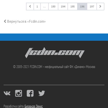
1
…
193
194
195
196
197
Вернуться в «Fcdin.com»
FCDIN.COM
© 2005-2021 FCDIN.COM - неофициальный сайт ФК «Динамо» Москва
Разработка сайта:
Бирюков Денис