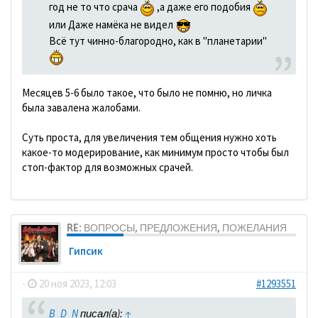
год не то что срача
,а даже его подобия
или Даже намёка не видел
Всё тут чинно-благородно, как в "планетарии"
Месяцев 5-6 было такое, что было не помню, но личка
была завалена жалобами.
Суть проста, для увеличения тем общения нужно хоть
какое-то модерирование, как минимум просто чтобы был
стоп-фактор для возможных срачей.
RE: ВОПРОСЫ, ПРЕДЛОЖЕНИЯ, ПОЖЕЛАНИЯ
Гипсик
-
20 ноя 2023, 12:03
#1293551
B_D_N
писал(а):
↑