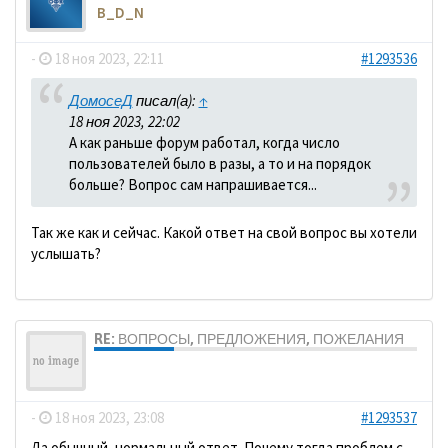
B_D_N
-
18 ноя 2023, 22:11
#1293536
ДомосеД
писал(а):
↑
18 ноя 2023, 22:02
А как раньше форум работал, когда число
пользователей было в разы, а то и на порядок
больше? Вопрос сам напрашивается...
Так же как и сейчас. Какой ответ на свой вопрос вы хотели
услышать?
RE: ВОПРОСЫ, ПРЕДЛОЖЕНИЯ, ПОЖЕЛАНИЯ
ДомосеД
-
18 ноя 2023, 23:08
#1293537
Да обычный, нормальный ответ. Почему тогда проблем с