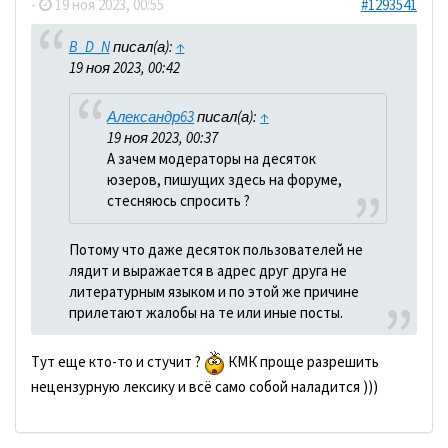
-
19 ноя 2023, 00:55
#1293541
B_D_N
писал(а):
↑
19 ноя 2023, 00:42
Александр63
писал(а):
↑
19 ноя 2023, 00:37
А зачем модераторы на десяток
юзеров, пишущих здесь на форуме,
стесняюсь спросить ?
Потому что даже десяток пользователей не
лядит и выражается в адрес друг друга не
литературным языком и по этой же причине
прилетают жалобы на те или иные посты.
Тут еще кто-то и стучит ?
КМК проще разрешить
нецензурную лексику и всё само собой наладится )))