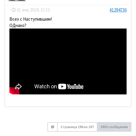
-
01 янв 2024, 15:53
#1294736
Всех с Наступившим!
ОДнако?
Страница
196
из
197
3933 сообщения