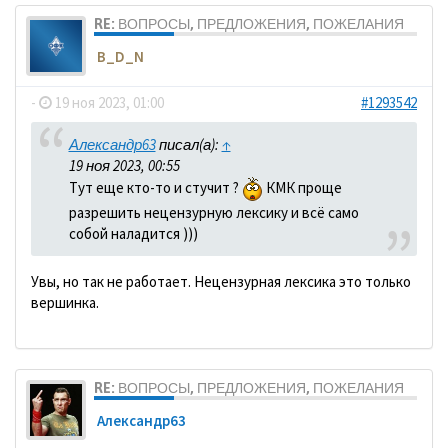
RE: ВОПРОСЫ, ПРЕДЛОЖЕНИЯ, ПОЖЕЛАНИЯ
B_D_N
-
19 ноя 2023, 01:00
#1293542
Александр63
писал(а):
↑
19 ноя 2023, 00:55
Тут еще кто-то и стучит ?
КМК проще
разрешить нецензурную лексику и всё само
собой наладится )))
Увы, но так не работает. Нецензурная лексика это только
вершинка.
RE: ВОПРОСЫ, ПРЕДЛОЖЕНИЯ, ПОЖЕЛАНИЯ
Александр63