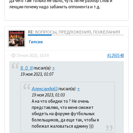
Да чего там только не было, чуть ли не разбор слов и
лекции почему надо забанить оппонента и т.д.
RE: ВОПРОСЫ, ПРЕДЛОЖЕНИЯ, ПОЖЕЛАНИЯ
Гипсик
-
19 ноя 2023, 16:59
#1293548
B_D_N
писал(а):
↑
19 ноя 2023, 01:07
Александр63
писал(а):
↑
19 ноя 2023, 01:03
А на что обидки то ? Не очень
представляю, что меня сможет
обидеть на форуме футбольных
болельщиков, да еще так, чтобы я
побежал жаловаться админу )))