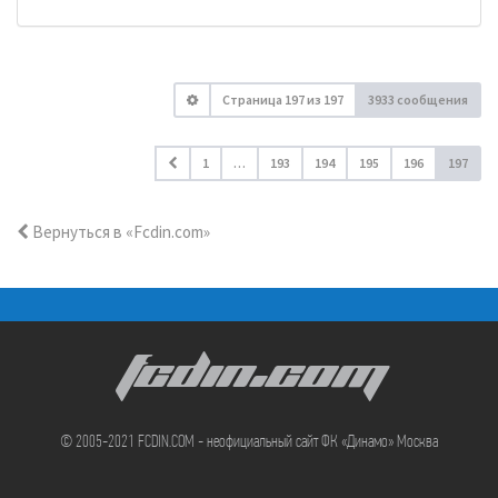
Страница
197
из
197
3933 сообщения
1
…
193
194
195
196
197
Вернуться в «Fcdin.com»
FCDIN.COM
© 2005-2021 FCDIN.COM - неофициальный сайт ФК «Динамо» Москва