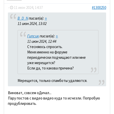
-
11 июн 2024, 14:37
#1300250
B_D_N
писал(а):
↑
11 июн 2024, 13:02
Гипсик
писал(а):
↑
11 июн 2024, 12:44
Стесняюсь спросить.
Меня именно на форуме
периодически подчищают или мне
уже мерещится?
Если да, то какова причина?
Мерещится, только спамботы удаляются.
Виноват, совсем оДичал...
Пару постов с видео видео куда то исчезли. Попробую
продублировать.