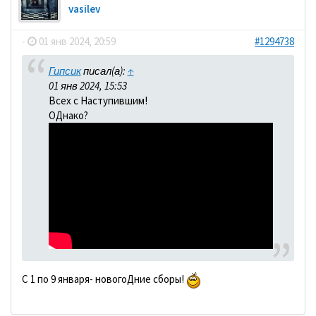
vasilev
-
01 янв 2024, 20:59
#1294738
Гипсик
писал(а):
↑
01 янв 2024, 15:53
Всех с Наступившим!
ОДнако?
С 1 по 9 января- новогоДние сборы!