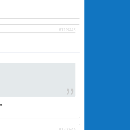
#1297443
о.
#1300246