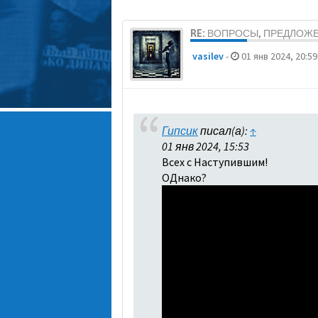
RE: ВОПРОСЫ, ПРЕДЛОЖ
vasilev
-
01 янв 2024, 20:59
Гипсик
писал(а):
↑
01 янв 2024, 15:53
Всех с Наступившим!
ОДнако?