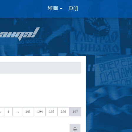
×
МЕНЮ
ВХОД
АНДА!
.
1
…
193
194
195
196
197