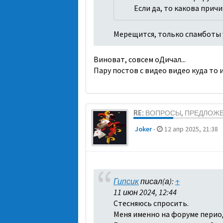
Если да, то какова прич
Мерещится, только спамботы 
Виноват, совсем оДичал...
Пару постов с видео видео куда то
RE: ВОПРОСЫ, ПРЕДЛОЖ
Joker
-
12 апр 2025, 21:38
Гипсик
писал(а):
↑
11 июн 2024, 12:44
Стесняюсь спросить.
Меня именно на форуме перио