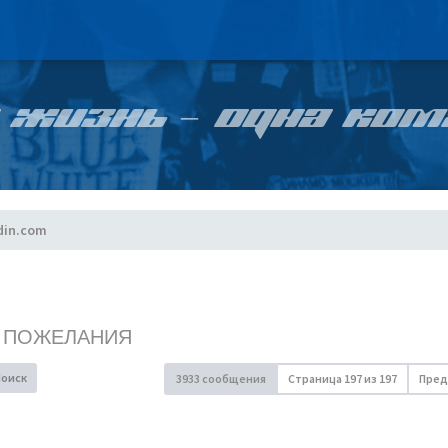
 ЖИЗНЬ – ОДНА КОМ
din.com
, ПОЖЕЛАНИЯ
Поиск
3933 сообщения
Страница
197
из
197
Пред