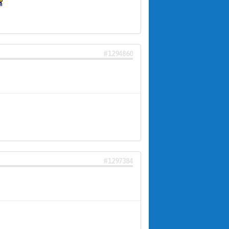
#1294860
#1297384