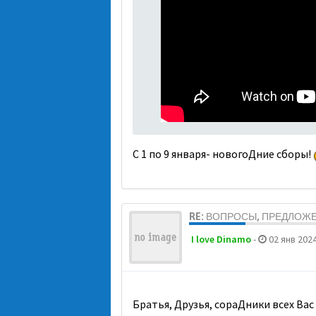
С 1 по 9 января- новогоДние сборы!
RE: ВОПРОСЫ, ПРЕДЛОЖ
I love Dinamo
-
02 янв 2024
Братья, Друзья, сораДники всех Вас