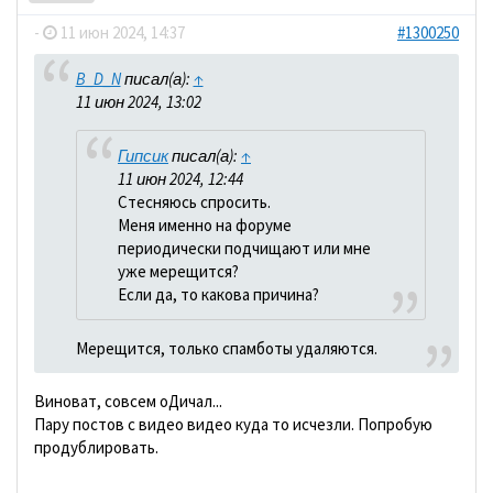
-
11 июн 2024, 14:37
#1300250
B_D_N
писал(а):
↑
11 июн 2024, 13:02
Гипсик
писал(а):
↑
11 июн 2024, 12:44
Стесняюсь спросить.
Меня именно на форуме
периодически подчищают или мне
уже мерещится?
Если да, то какова причина?
Мерещится, только спамботы удаляются.
Виноват, совсем оДичал...
Пару постов с видео видео куда то исчезли. Попробую
продублировать.