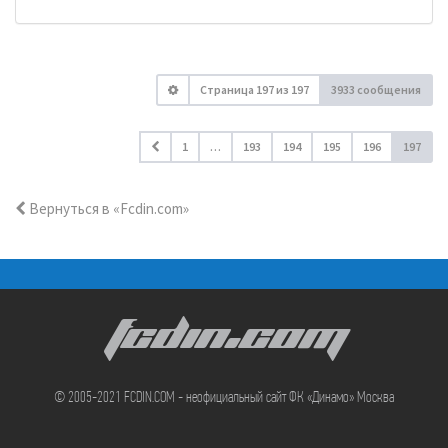
Страница
197
из
197
3933 сообщения
1
…
193
194
195
196
197
Вернуться в «Fcdin.com»
FCDIN.COM
© 2005-2021 FCDIN.COM - неофициальный сайт ФК «Динамо» Москва