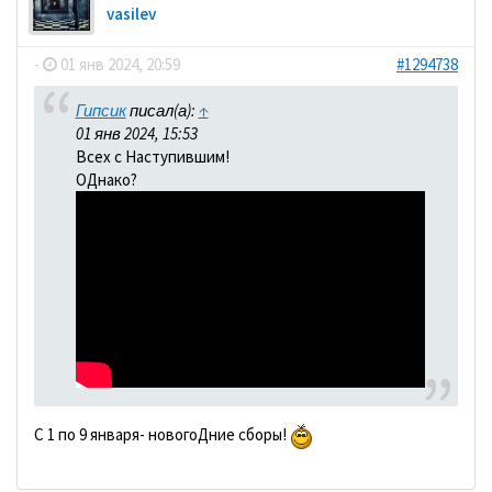
vasilev
-
01 янв 2024, 20:59
#1294738
Гипсик
писал(а):
↑
01 янв 2024, 15:53
Всех с Наступившим!
ОДнако?
С 1 по 9 января- новогоДние сборы!