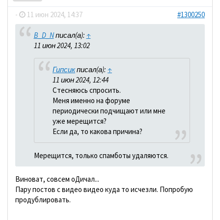
-
11 июн 2024, 14:37
#1300250
B_D_N
писал(а):
↑
11 июн 2024, 13:02
Гипсик
писал(а):
↑
11 июн 2024, 12:44
Стесняюсь спросить.
Меня именно на форуме
периодически подчищают или мне
уже мерещится?
Если да, то какова причина?
Мерещится, только спамботы удаляются.
Виноват, совсем оДичал...
Пару постов с видео видео куда то исчезли. Попробую
продублировать.