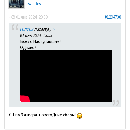
vasilev
-
01 янв 2024, 20:59
#1294738
Гипсик
писал(а):
↑
01 янв 2024, 15:53
Всех с Наступившим!
ОДнако?
С 1 по 9 января- новогоДние сборы!