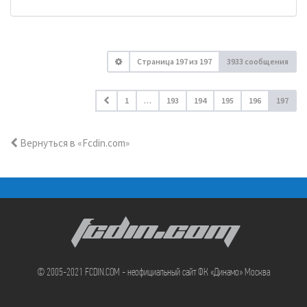
Страница
197
из
197
3933 сообщения
1
…
193
194
195
196
197
Вернуться в «Fcdin.com»
FCDIN.COM
© 2005-2021 FCDIN.COM - неофициальный сайт ФК «Динамо» Москва