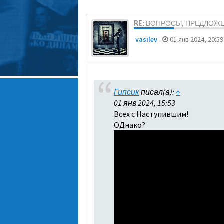
RE: ВОПРОСЫ, ПРЕДЛОЖ
vasilev
-
01 янв 2024, 20:59
Гипсик
писал(а):
↑
01 янв 2024, 15:53
Всех с Наступившим!
ОДнако?