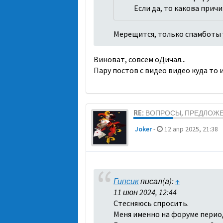
Если да, то какова прич
Мерещится, только спамботы 
Виноват, совсем оДичал...
Пару постов с видео видео куда то
RE: ВОПРОСЫ, ПРЕДЛОЖ
Joker
-
12 апр 2025, 21:38
Гипсик
писал(а):
↑
11 июн 2024, 12:44
Стесняюсь спросить.
Меня именно на форуме перио