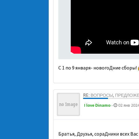
С 1 по 9 января- новогоДние сборы!
RE: ВОПРОСЫ, ПРЕДЛОЖ
I love Dinamo
-
02 янв 2024
Братья, Друзья, сораДники всех Вас