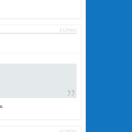
#1297443
о.
#1300246