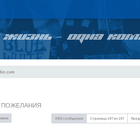
 ЖИЗНЬ – ОДНА КОМ
din.com
, ПОЖЕЛАНИЯ
Поиск
3933 сообщения
Страница
197
из
197
Пред