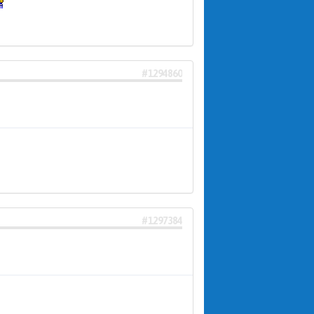
#1294860
#1297384