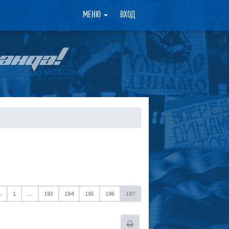
×
МЕНЮ
ВХОД
АНДА!
.
1
…
193
194
195
196
197