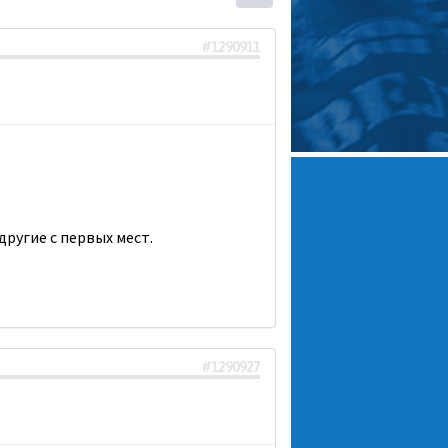
#1290911
другие с первых мест.
#1290927