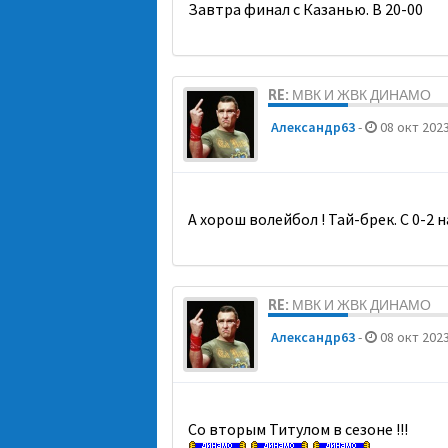
Завтра финал с Казанью. В 20-00
RE: МВК И ЖВК ДИНАМО
Александр63
-
08 окт 2023
А хорош волейбол ! Тай-брек. С 0-2 на
RE: МВК И ЖВК ДИНАМО
Александр63
-
08 окт 2023
Со вторым Титулом в сезоне !!!