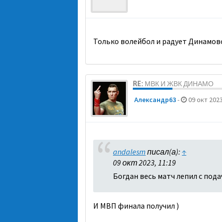
Только волейбол и радует Динамов
RE: МВК И ЖВК ДИНАМО
Александр63
-
09 окт 2023
andalesm
писал(а):
↑
09 окт 2023, 11:19
Богдан весь матч лепил с под
И МВП финала получил )