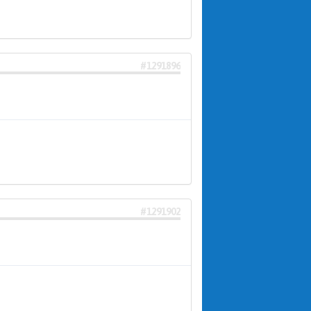
#1291896
#1291902