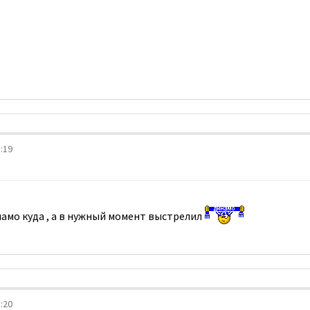
:19
намо куда , а в нужный момент выстрелил
:20