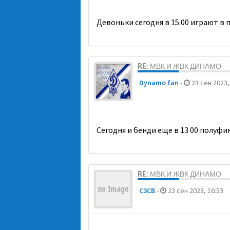
Девоньки сегодня в 15.00 играют в 
RE: МВК И ЖВК ДИНАМО
Dynamo fan
-
23 сен 2023,
Сегодня и бенди еще в 13 00 полуфи
RE: МВК И ЖВК ДИНАМО
C3CB
-
23 сен 2023, 16:53