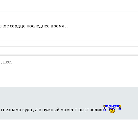
ское сердце последнее время …
, 13:09
ач незнамо куда , а в нужный момент выстрелил