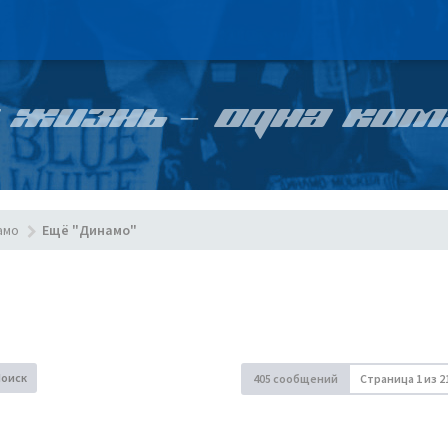
 ЖИЗНЬ – ОДНА КОМ
амо
Ещё "Динамо"
Поиск
405 сообщений
Страница
1
из
2