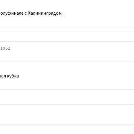
полуфинале с Калининградом .
 10:52
нал кубка