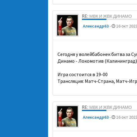
RE: МВК И ЖВК ДИНАМО
Александр63
-
16 окт 2023
Сегодня у волейбабонек битва за Су
Динамо - Локомотив (Калининград)
Игра состоится в 19-00
Трансляция: Матч-Страна, Матч-Иг
RE: МВК И ЖВК ДИНАМО
Александр63
-
16 окт 2023