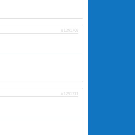
#1291708
#1291711