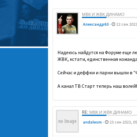
МВК И ЖВК ДИНАМО
Александр63
-
22 сен 2023
Надеюсь найдутся на Форуме еще л
ЖВК, кстати, единственная команда
Сейчас и деффки и парни вышли в "Ф
А канал ТВ Старт теперь наш волейб
RE: МВК И ЖВК ДИНАМО
andalesm
-
23 сен 2023, 09