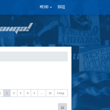
×
МЕНЮ
ВХОД
АНДА!
1
1
2
3
4
5
…
21
След.