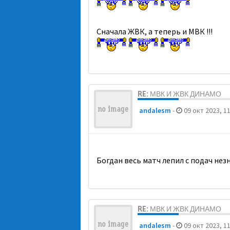
Сначала ЖВК, а теперь и МВК !!!
RE: МВК И ЖВК ДИНАМО
andalesm
-
09 окт 2023, 11
Богдан весь матч лепил с подач нез
RE: МВК И ЖВК ДИНАМО
andalesm
-
09 окт 2023, 11