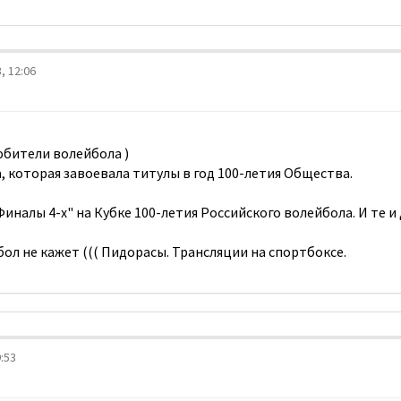
, 12:06
юбители волейбола )
, которая завоевала титулы в год 100-летия Общества.
иналы 4-х" на Кубке 100-летия Российского волейбола. И те и 
ол не кажет ((( Пидорасы. Трансляции на спортбоксе.
:53