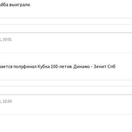
айба выиграли.
, 20:01
нается полуфинал Кубка 100-летия. Динамо - Зенит Спб
, 22:03