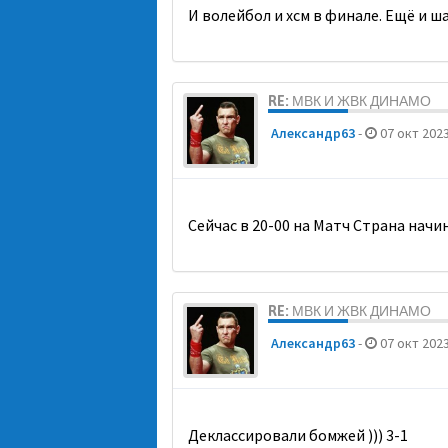
И волейбол и хсм в финале. Ещё и ш
RE: МВК И ЖВК ДИНАМО
Александр63
-
07 окт 2023
Сейчас в 20-00 на Матч Страна начи
RE: МВК И ЖВК ДИНАМО
Александр63
-
07 окт 2023
Деклассировали бомжей ))) 3-1