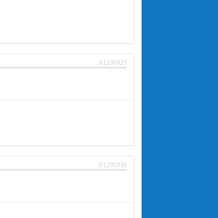
#1290929
#1290936