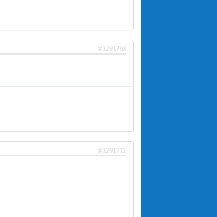
#1291708
#1291711