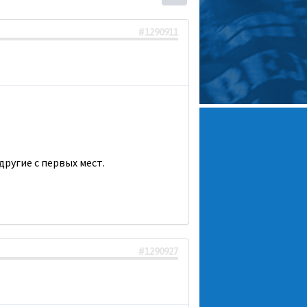
#1290911
другие с первых мест.
#1290927