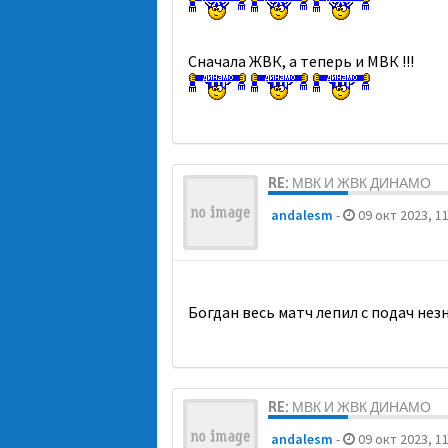
Сначала ЖВК, а теперь и МВК !!!
RE: МВК И ЖВК ДИНАМО
andalesm
-
09 окт 2023, 11
Богдан весь матч лепил с подач нез
RE: МВК И ЖВК ДИНАМО
andalesm
-
09 окт 2023, 11