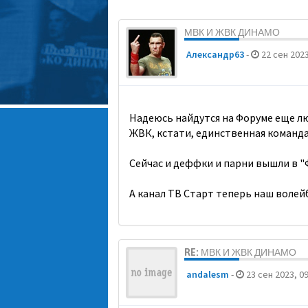
МВК И ЖВК ДИНАМО
Александр63
-
22 сен 2023
Надеюсь найдутся на Форуме еще л
ЖВК, кстати, единственная команда
Сейчас и деффки и парни вышли в "Ф
А канал ТВ Старт теперь наш волейб
RE: МВК И ЖВК ДИНАМО
andalesm
-
23 сен 2023, 09