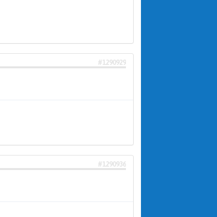
#1290929
#1290936