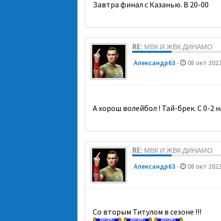
Завтра финал с Казанью. В 20-00
RE: МВК И ЖВК ДИНАМО
Александр63
-
08 окт 2023
А хорош волейбол ! Тай-брек. С 0-2 на
RE: МВК И ЖВК ДИНАМО
Александр63
-
08 окт 2023
Со вторым Титулом в сезоне !!!