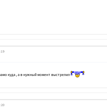
:19
намо куда , а в нужный момент выстрелил
:20