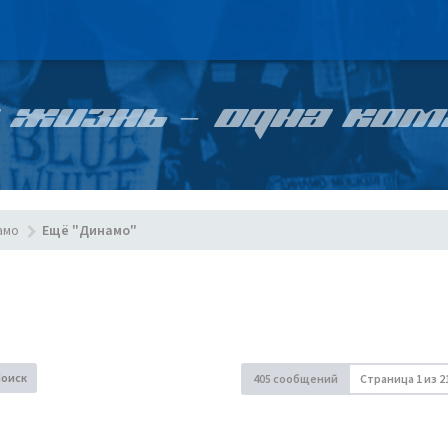
 ЖИЗНЬ – ОДНА КОМ
амо
Ещё "Динамо"
Поиск
405 сообщений
Страница
1
из
2