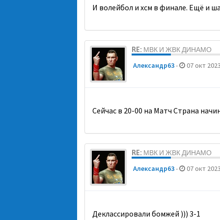
И волейбол и хсм в финале. Ещё и ш
RE: МВК И ЖВК ДИНАМО
Александр63
-
07 окт 2023
Сейчас в 20-00 на Матч Страна начи
RE: МВК И ЖВК ДИНАМО
Александр63
-
07 окт 2023
Деклассировали бомжей ))) 3-1