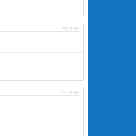
#1291896
#1291902