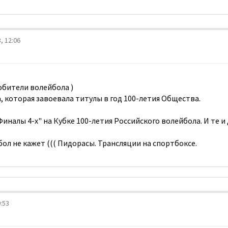
, 12:06
юбители волейбола )
, которая завоевала титулы в год 100-летия Общества.
иналы 4-х" на Кубке 100-летия Российского волейбола. И те и 
ол не кажет ((( Пидорасы. Трансляции на спортбоксе.
:53