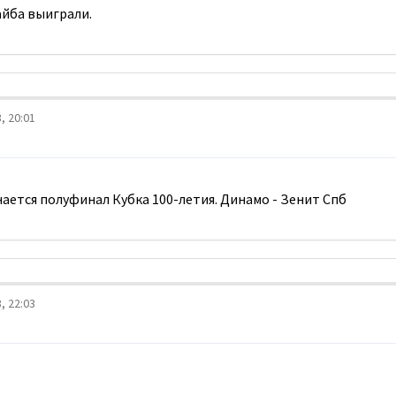
айба выиграли.
, 20:01
нается полуфинал Кубка 100-летия. Динамо - Зенит Спб
, 22:03