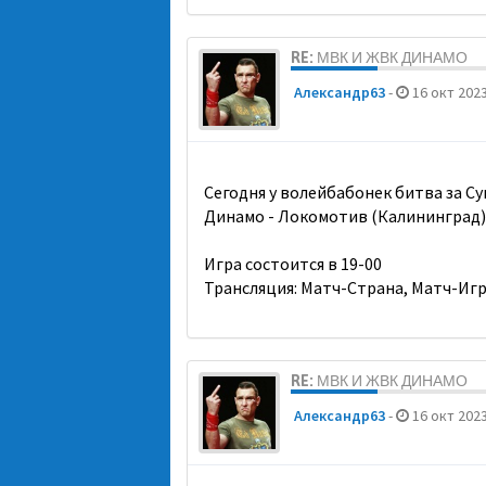
RE: МВК И ЖВК ДИНАМО
Александр63
-
16 окт 2023
Сегодня у волейбабонек битва за Су
Динамо - Локомотив (Калининград)
Игра состоится в 19-00
Трансляция: Матч-Страна, Матч-Иг
RE: МВК И ЖВК ДИНАМО
Александр63
-
16 окт 2023