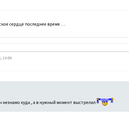
ское сердце последнее время …
, 13:09
ач незнамо куда , а в нужный момент выстрелил