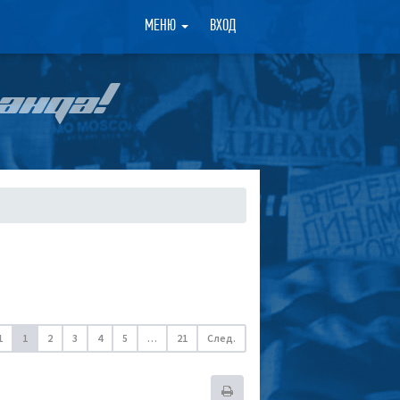
×
МЕНЮ
ВХОД
АНДА!
1
1
2
3
4
5
…
21
След.