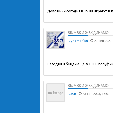
Девоньки сегодня в 15.00 играют в 
RE: МВК И ЖВК ДИНАМО
Dynamo fan
-
23 сен 2023,
Сегодня и бенди еще в 13 00 полуфи
RE: МВК И ЖВК ДИНАМО
C3CB
-
23 сен 2023, 16:53