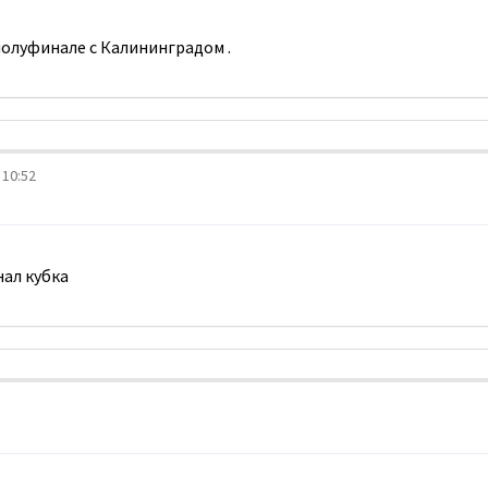
полуфинале с Калининградом .
 10:52
нал кубка