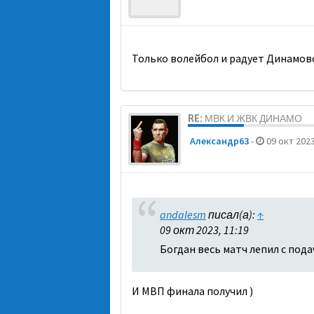
Только волейбол и радует Динамов
RE: МВК И ЖВК ДИНАМО
Александр63
-
09 окт 2023
andalesm
писал(а):
↑
09 окт 2023, 11:19
Богдан весь матч лепил с под
И МВП финала получил )