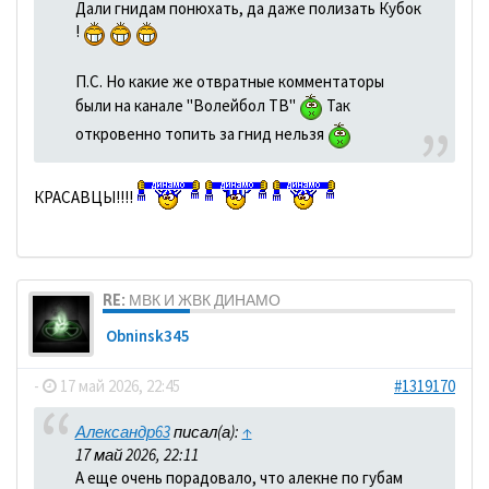
Дали гнидам понюхать, да даже полизать Кубок
!
П.С. Но какие же отвратные комментаторы
были на канале "Волейбол ТВ"
Так
откровенно топить за гнид нельзя
КРАСАВЦЫ!!!!
RE: МВК И ЖВК ДИНАМО
Obninsk345
-
17 май 2026, 22:45
#1319170
Александр63
писал(а):
↑
17 май 2026, 22:11
А еще очень порадовало, что алекне по губам