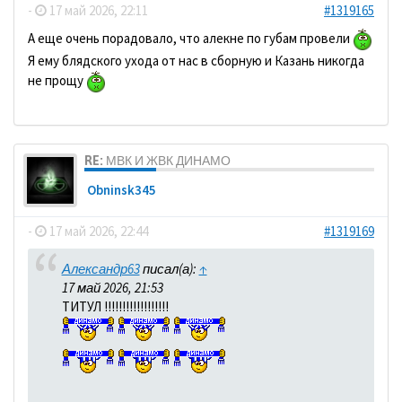
-
17 май 2026, 22:11
#1319165
А еще очень порадовало, что алекне по губам провели
Я ему блядского ухода от нас в сборную и Казань никогда
не прощу
RE: МВК И ЖВК ДИНАМО
Obninsk345
-
17 май 2026, 22:44
#1319169
Александр63
писал(а):
↑
17 май 2026, 21:53
ТИТУЛ !!!!!!!!!!!!!!!!!!