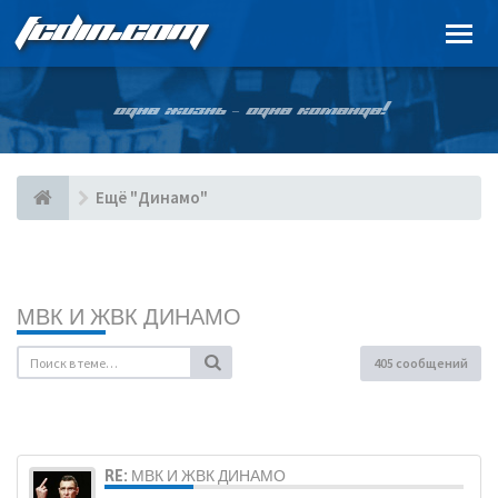
FCDIN.COM
ОДНА ЖИЗНЬ – ОДНА КОМАНДА!
Ещё "Динамо"
МВК И ЖВК ДИНАМО
405 сообщений
RE: МВК И ЖВК ДИНАМО