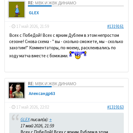
RE: МВК И ЖВК ДИНАМО
GLEX
-
17 май 2026, 21:59
#1319161
Всех с ПобеДой! Всех с ярким Дублем в этом непростом
сезоне! Снова схема - " вы - сколько сможете, мы - сколько
захотим!" Комментаторы, по-моему, расклеивались по
ходу матча вместе с бомжами.
RE: МВК И ЖВК ДИНАМО
Александр63
-
17 май 2026, 22:02
#1319163
GLEX
писал(а):
↑
17 май 2026, 21:59
Всех с ПобеДой! Всех с ярким Дублем в этом