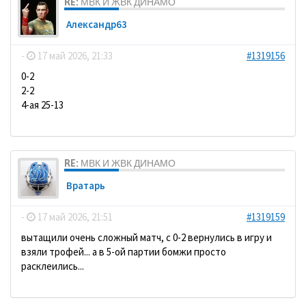
RE: МВК И ЖВК ДИНАМО
Александр63
-
17 май 2026, 21:33
#1319156
0-2
2-2
4-ая 25-13
RE: МВК И ЖВК ДИНАМО
Вратарь
-
17 май 2026, 21:51
#1319159
вытащили очень сложный матч, с 0-2 вернулись в игру и
взяли трофей... а в 5-ой партии бомжи просто
расклеились...