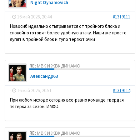
Night Dynamovich
-
16 май 2026, 20:44
#1319111
Новосиб идеально отыгрывается от тройного блока и
спокойно готовят более удобную атаку. Наши же просто
лупят в тройной блок и тупо теряют очки
RE: МВК И ЖВК ДИНАМО
Александр63
-
16 май 2026, 20:51
#1319114
При любом исходе сегодня все-равно команде твердая
пятерка за сезон. ИМХО.
RE: МВК И ЖВК ДИНАМО