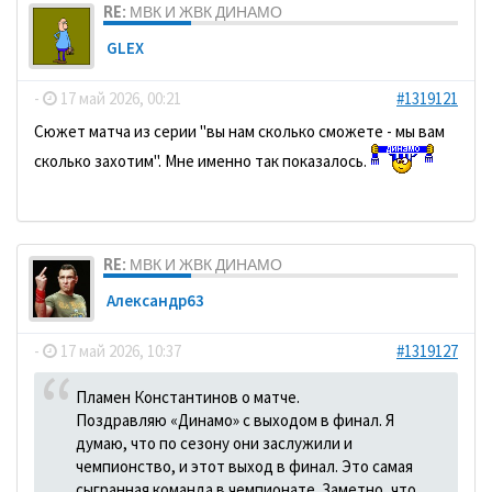
RE: МВК И ЖВК ДИНАМО
GLEX
-
17 май 2026, 00:21
#1319121
Сюжет матча из серии "вы нам сколько сможете - мы вам
сколько захотим". Мне именно так показалось.
RE: МВК И ЖВК ДИНАМО
Александр63
-
17 май 2026, 10:37
#1319127
Пламен Константинов о матче.
Поздравляю «Динамо» с выходом в финал. Я
думаю, что по сезону они заслужили и
чемпионство, и этот выход в финал. Это самая
сыгранная команда в чемпионате. Заметно, что