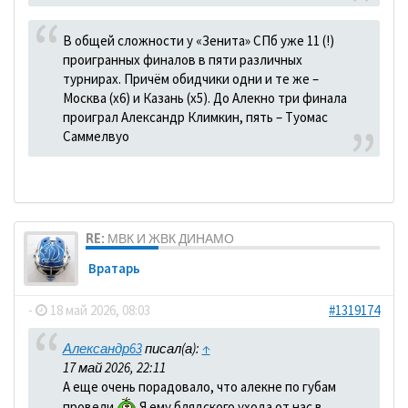
В общей сложности у «Зенита» СПб уже 11 (!)
проигранных финалов в пяти различных
турнирах. Причём обидчики одни и те же –
Москва (х6) и Казань (х5). До Алекно три финала
проиграл Александр Климкин, пять – Туомас
Саммелвуо
RE: МВК И ЖВК ДИНАМО
Вратарь
-
18 май 2026, 08:03
#1319174
Александр63
писал(а):
↑
17 май 2026, 22:11
А еще очень порадовало, что алекне по губам
провели
Я ему блядского ухода от нас в