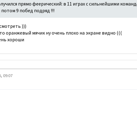
олучился прямо феерический: в 11 играх с сильнейшими коман
 потом 9 побед подряд !!!
смотреть )))
то оранжевый мячик ну очень плохо на экране видно (((
чень хороши
, 09:07