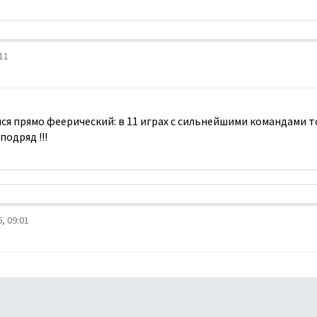
11
лся прямо феерический: в 11 играх с сильнейшими командами 
подряд !!!
, 09:01