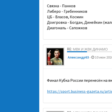
Связка - Панков
Либеро - Гребенников
ЦБ - Власов, Космин
Доигровка - Богдан, Динейкин (жаль 
Диагональ - Сапожков
RE: МВК И ЖВК ДИНАМО
Александр63
-
10 июн 2026
Финал Кубка России перенесён на ян
https://sport.business-gazeta.ru/arti