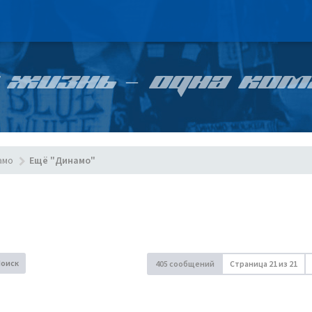
 ЖИЗНЬ – ОДНА КОМ
амо
Ещё "Динамо"
Поиск
405 сообщений
Страница
21
из
21