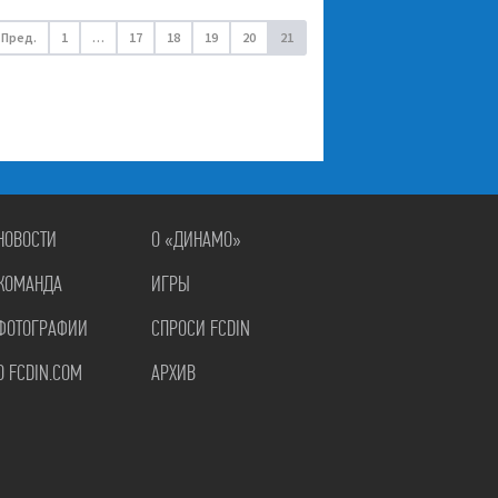
Пред.
1
…
17
18
19
20
21
НОВОСТИ
О «ДИНАМО»
КОМАНДА
ИГРЫ
ФОТОГРАФИИ
СПРОСИ FCDIN
О FCDIN.COM
АРХИВ