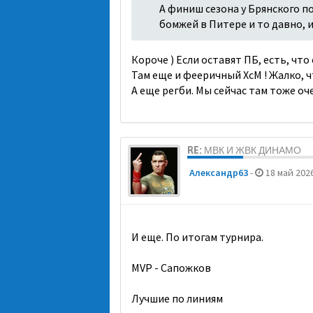
А финиш сезона у Брянского п
бомжей в Питере и то давно, и
Короче ) Если оставят ПБ, есть, что 
Там еще и фееричный ХсМ ! Жалко, ч
А еще регби. Мы сейчас там тоже о
RE: МВК И ЖВК ДИНАМО
Александр63
-
18 май 2026
И еще. По итогам турнира.
MVP - Сапожков
Лучшие по линиям