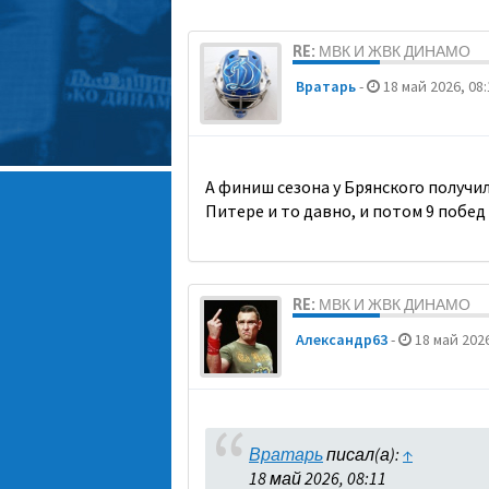
RE: МВК И ЖВК ДИНАМО
Вратарь
-
18 май 2026, 08:
А финиш сезона у Брянского получи
Питере и то давно, и потом 9 побед 
RE: МВК И ЖВК ДИНАМО
Александр63
-
18 май 2026
Вратарь
писал(а):
↑
18 май 2026, 08:11