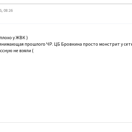
, 08:26
 плохо у ЖВК )
инимающая прошлого ЧР. ЦБ Бровкина просто монстрит у сетк
ссную не взяли (