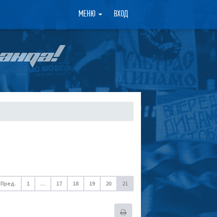
×
МЕНЮ
ВХОД
АНДА!
Пред.
1
…
17
18
19
20
21