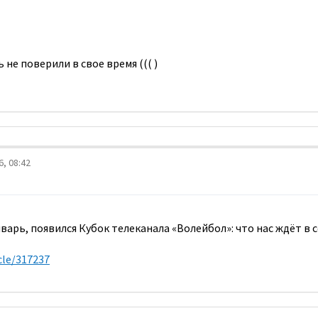
не поверили в свое время ((( )
, 08:42
варь, появился Кубок телеканала «Волейбол»: что нас ждёт в с
cle/317237