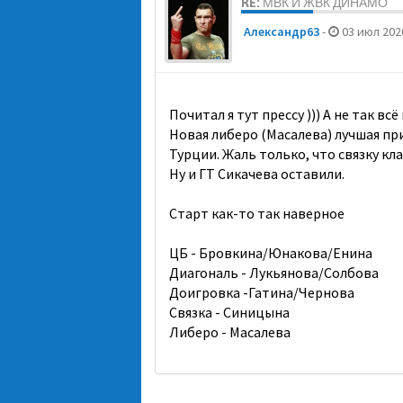
RE: МВК И ЖВК ДИНАМО
Александр63
-
03 июл 2026
Почитал я тут прессу ))) А не так всё
Новая либеро (Масалева) лучшая пр
Турции. Жаль только, что связку кла
Ну и ГТ Сикачева оставили.
Старт как-то так наверное
ЦБ - Бровкина/Юнакова/Енина
Диагональ - Лукьянова/Солбова
Доигровка -Гатина/Чернова
Связка - Синицына
Либеро - Масалева