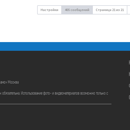
Настройки
405 сообщений
Страница
21
из
21
намо» Москва
ик обязательна. Использование фото- и видеоматериалов возможно только с