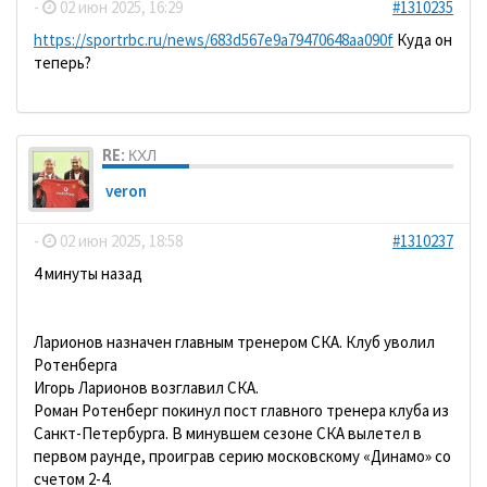
-
02 июн 2025, 16:29
#1310235
https://sportrbc.ru/news/683d567e9a79470648aa090f
Куда он
теперь?
RE: КХЛ
veron
-
02 июн 2025, 18:58
#1310237
4 минуты назад
Ларионов назначен главным тренером СКА. Клуб уволил
Ротенберга
Игорь Ларионов возглавил СКА.
Роман Ротенберг покинул пост главного тренера клуба из
Санкт-Петербурга. В минувшем сезоне СКА вылетел в
первом раунде, проиграв серию московскому «Динамо» со
счетом 2-4.