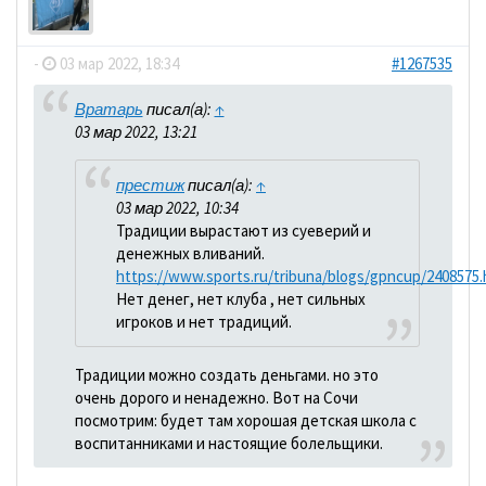
dolbano
-
03 мар 2022, 18:34
#1267535
Вратарь
писал(а):
↑
03 мар 2022, 13:21
престиж
писал(а):
↑
03 мар 2022, 10:34
Традиции вырастают из суеверий и
денежных вливаний.
https://www.sports.ru/tribuna/blogs/gpncup/2408575.
Нет денег, нет клуба , нет сильных
игроков и нет традиций.
Традиции можно создать деньгами. но это
очень дорого и ненадежно. Вот на Сочи
посмотрим: будет там хорошая детская школа с
воспитанниками и настоящие болельщики.