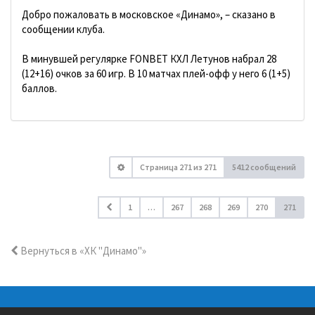
Добро пожаловать в московское «Динамо», – сказано в
сообщении клуба.
В минувшей регулярке FONBET КХЛ Летунов набрал 28
(12+16) очков за 60 игр. В 10 матчах плей-офф у него 6 (1+5)
баллов.
Страница
271
из
271
5412 сообщений
1
…
267
268
269
270
271
Вернуться в «ХК "Динамо"»