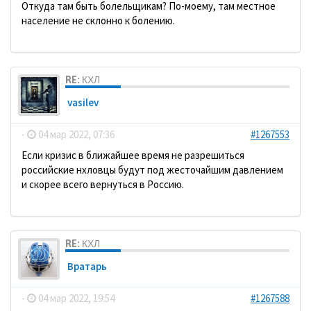
Откуда там быть болельщикам? По-моему, там местное
население не склонно к болению.
RE: КХЛ
vasilev
-
04 мар 2022, 07:36
#1267553
Если кризис в ближайшее время не разрешиться
российские нхловцы будут под жесточайшим давлением
и скорее всего вернуться в Россию.
RE: КХЛ
Вратарь
-
04 мар 2022, 19:54
#1267588