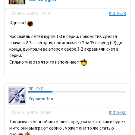
-
04 май 2026, 20:34
#1318658
Однако !
Ярославль летел курям 1-3 в серии. Локомотив сделал
сначала 2-3, а сегодня, проигрывая 0-2 за 35 секунд (!!!) до
конца, выиграли во втором овере 3-2 и сравняли счет в
серии.
Сильно мне это что-то напоминает
RE: КХЛ
Dynamo fan
-
07 май 2026, 18:44
#1318687
Там искусственный интеллект предсказал что так и будет
и что они выиграют серию , может они то же статью
прочли