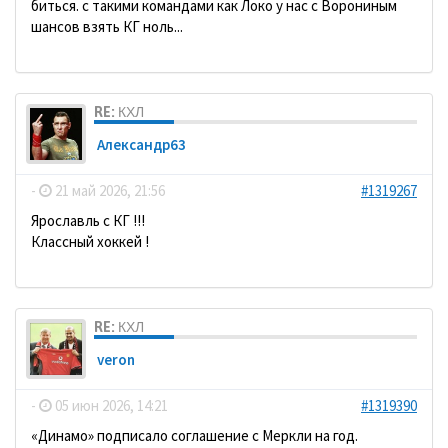
биться. с такими командами как Локо у нас с Ворониным
шансов взять КГ ноль...
RE: КХЛ
Александр63
-
21 май 2026, 21:56
#1319267
Ярославль с КГ !!!
Классный хоккей !
RE: КХЛ
veron
-
05 июн 2026, 14:21
#1319390
«Динамо» подписало соглашение с Меркли на год.