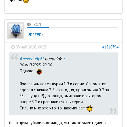
RE: КХЛ
Вратарь
-
08 май 2026, 00:25
#1318794
Александр63
писал(а):
↑
04 май 2026, 20:34
Однако !
Ярославль летел курям 1-3 в серии. Локомотив
сделал сначала 2-3, а сегодня, проигрывая 0-2 за
35 секунд (!!!) до конца, выиграли во втором
овере 3-2 и сравняли счет в серии.
Сильно мне это что-то напоминает
Локо прям кубковая команда, мы так не умеет давно