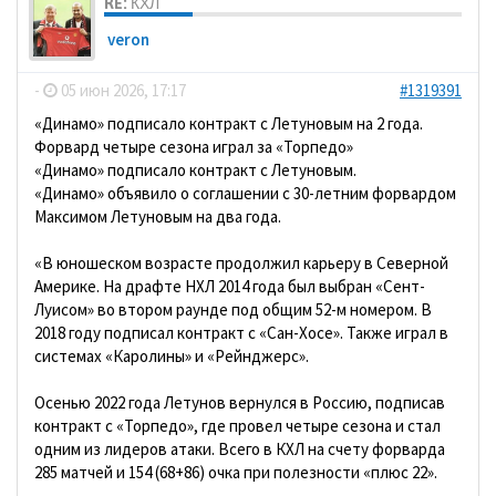
RE: КХЛ
veron
-
05 июн 2026, 17:17
#1319391
«Динамо» подписало контракт с Летуновым на 2 года.
Форвард четыре сезона играл за «Торпедо»
«Динамо» подписало контракт с Летуновым.
«Динамо» объявило о соглашении с 30-летним форвардом
Максимом Летуновым на два года.
«В юношеском возрасте продолжил карьеру в Северной
Америке. На драфте НХЛ 2014 года был выбран «Сент-
Луисом» во втором раунде под общим 52-м номером. В
2018 году подписал контракт с «Сан-Хосе». Также играл в
системах «Каролины» и «Рейнджерс».
Осенью 2022 года Летунов вернулся в Россию, подписав
контракт с «Торпедо», где провел четыре сезона и стал
одним из лидеров атаки. Всего в КХЛ на счету форварда
285 матчей и 154 (68+86) очка при полезности «плюс 22».