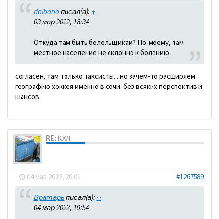
dolbano
писал(а):
↑
03 мар 2022, 18:34
Откуда там быть болельщикам? По-моему, там
местное население не склонно к болению.
согласен, там только таксисты... но зачем-то расширяем
географию хоккея именно в сочи. без всяких перспектив и
шансов.
RE: КХЛ
dolbano
-
04 мар 2022, 20:01
#1267589
Вратарь
писал(а):
↑
04 мар 2022, 19:54