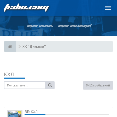
FCDIN.COM
ОДНА ЖИЗНЬ – ОДНА КОМАНДА!
ХК "Динамо"
КХЛ
5412 сообщений
RE: КХЛ